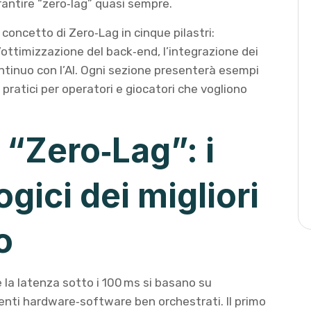
rantire “zero‑lag” quasi sempre.
 concetto di Zero‑Lag in cinque pilastri:
 l’ottimizzazione del back‑end, l’integrazione dei
ntinuo con l’AI. Ogni sezione presenterà esempi
 pratici per operatori e giocatori che vogliono
a “Zero‑Lag”: i
ogici dei migliori
o
la latenza sotto i 100 ms si basano su
enti hardware‑software ben orchestrati. Il primo