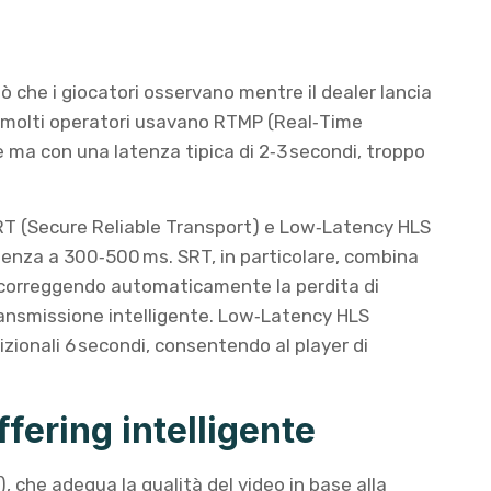
 ciò che i giocatori osservano mentre il dealer lancia
e, molti operatori usavano RTMP (Real‑Time
e ma con una latenza tipica di 2‑3 secondi, troppo
RT (Secure Reliable Transport) e Low‑Latency HLS
tenza a 300‑500 ms. SRT, in particolare, combina
S, correggendo automaticamente la perdita di
ansmissione intelligente. Low‑Latency HLS
zionali 6 secondi, consentendo al player di
ffering intelligente
), che adegua la qualità del video in base alla