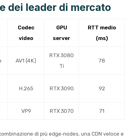
e dei leader di mercato
Codec
GPU
RTT medio
video
server
(ms)
RTX 3080
e
AV1 (4 K)
78
Ti
H.265
RTX 3090
92
VP9
RTX 3070
71
combinazione di più edge‑nodes, una CDN veloce e