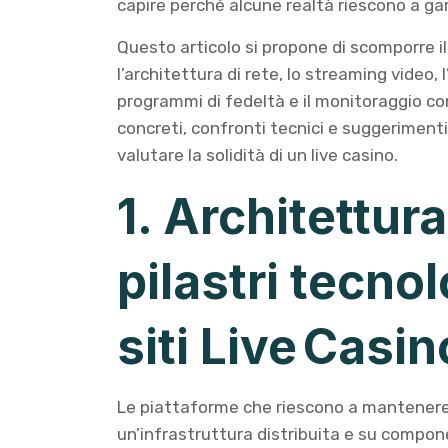
capire perché alcune realtà riescono a ga
Questo articolo si propone di scomporre il
l’architettura di rete, lo streaming video,
programmi di fedeltà e il monitoraggio co
concreti, confronti tecnici e suggerimenti
valutare la solidità di un live casino.
1. Architettur
pilastri tecnol
siti Live Casin
Le piattaforme che riescono a mantenere 
un’infrastruttura distribuita e su compon