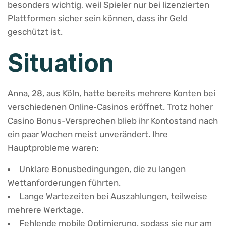
besonders wichtig, weil Spieler nur bei lizenzierten
Plattformen sicher sein können, dass ihr Geld
geschützt ist.
Situation
Anna, 28, aus Köln, hatte bereits mehrere Konten bei
verschiedenen Online‑Casinos eröffnet. Trotz hoher
Casino Bonus-Versprechen blieb ihr Kontostand nach
ein paar Wochen meist unverändert. Ihre
Hauptprobleme waren:
Unklare Bonusbedingungen, die zu langen
Wettanforderungen führten.
Lange Wartezeiten bei Auszahlungen, teilweise
mehrere Werktage.
Fehlende mobile Optimierung, sodass sie nur am