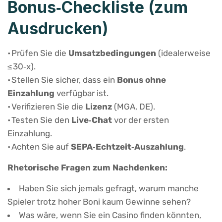
Bonus‑Checkliste (zum
Ausdrucken)
• Prüfen Sie die
Umsatzbedingungen
(idealerweise
≤ 30‑x).
• Stellen Sie sicher, dass ein
Bonus ohne
Einzahlung
verfügbar ist.
• Verifizieren Sie die
Lizenz
(MGA, DE).
• Testen Sie den
Live‑Chat
vor der ersten
Einzahlung.
• Achten Sie auf
SEPA‑Echtzeit‑Auszahlung
.
Rhetorische Fragen zum Nachdenken:
Haben Sie sich jemals gefragt, warum manche
Spieler trotz hoher Boni kaum Gewinne sehen?
Was wäre, wenn Sie ein Casino finden könnten,