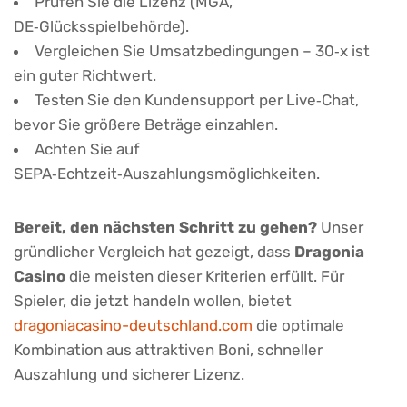
Prüfen Sie die Lizenz (MGA,
DE‑Glücksspielbehörde).
Vergleichen Sie Umsatzbedingungen – 30‑x ist
ein guter Richtwert.
Testen Sie den Kundensupport per Live‑Chat,
bevor Sie größere Beträge einzahlen.
Achten Sie auf
SEPA‑Echtzeit‑Auszahlungsmöglichkeiten.
Bereit, den nächsten Schritt zu gehen?
Unser
gründlicher Vergleich hat gezeigt, dass
Dragonia
Casino
die meisten dieser Kriterien erfüllt. Für
Spieler, die jetzt handeln wollen, bietet
dragoniacasino-deutschland.com
die optimale
Kombination aus attraktiven Boni, schneller
Auszahlung und sicherer Lizenz.