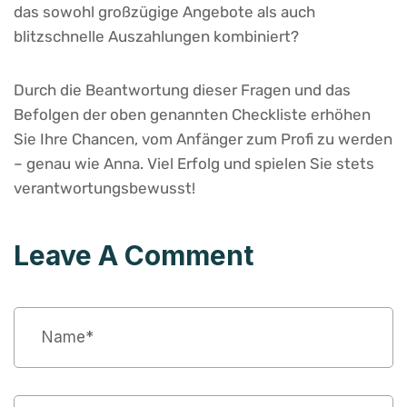
das sowohl großzügige Angebote als auch
blitzschnelle Auszahlungen kombiniert?
Durch die Beantwortung dieser Fragen und das
Befolgen der oben genannten Checkliste erhöhen
Sie Ihre Chancen, vom Anfänger zum Profi zu werden
– genau wie Anna. Viel Erfolg und spielen Sie stets
verantwortungsbewusst!
Leave A Comment