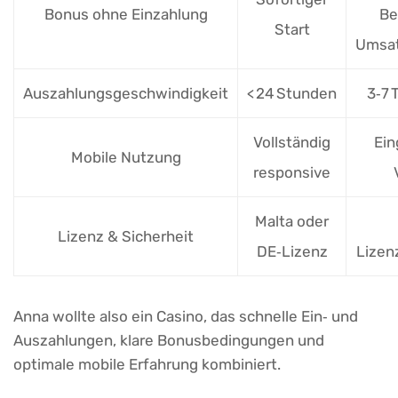
Bonus ohne Einzahlung
Be
Start
Umsa
Auszahlungsgeschwindigkeit
< 24 Stunden
3‑7 
Vollständig
Ein
Mobile Nutzung
responsive
Malta oder
Lizenz & Sicherheit
DE‑Lizenz
Lizen
Anna wollte also ein Casino, das schnelle Ein‑ und
Auszahlungen, klare Bonusbedingungen und
optimale mobile Erfahrung kombiniert.