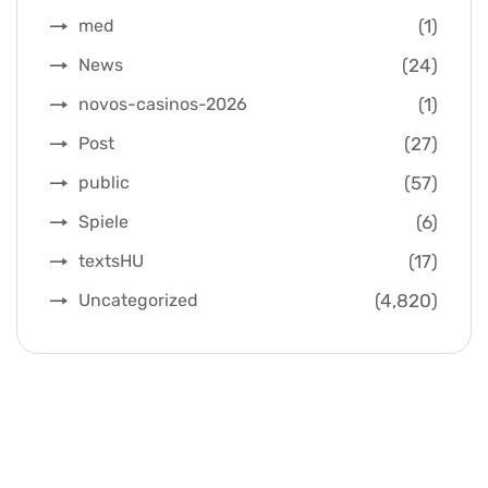
(1)
med
(24)
News
(1)
novos-casinos-2026
(27)
Post
(57)
public
(6)
Spiele
(17)
textsHU
(4,820)
Uncategorized
Quick Links