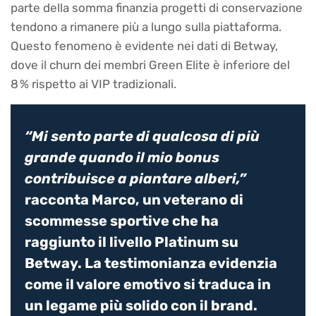
parte della somma finanzia progetti di conservazione
tendono a rimanere più a lungo sulla piattaforma.
Questo fenomeno è evidente nei dati di Betway,
dove il churn dei membri Green Elite è inferiore del
8 % rispetto ai VIP tradizionali.
“Mi sento parte di qualcosa di più
grande quando il mio bonus
contribuisce a piantare alberi,”
racconta Marco, un veterano di
scommesse sportive che ha
raggiunto il livello Platinum su
Betway. La testimonianza evidenzia
come il valore emotivo si traduca in
un legame più solido con il brand.