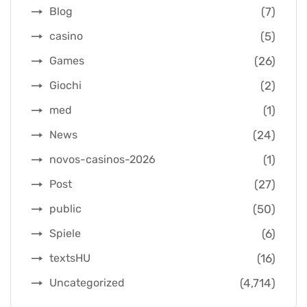
(7)
Blog
(5)
casino
(26)
Games
(2)
Giochi
(1)
med
(24)
News
(1)
novos-casinos-2026
(27)
Post
(50)
public
(6)
Spiele
(16)
textsHU
(4,714)
Uncategorized