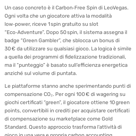
Un caso concreto è il Carbon‑Free Spin di LeoVegas.
Ogni volta che un giocatore attiva la modalità
low‑power, riceve 1 spin gratuito su slot
“Eco‑Adventure”. Dopo 50 spin, il sistema assegna il
badge “Green Gambler”, che sblocca un bonus di
30 € da utilizzare su qualsiasi gioco. La logica è simile
a quella dei programmi di fidelizzazione tradizionali,
ma il “punteggio” è basato sull’efficienza energetica
anziché sul volume di puntata.
Le piattaforme stanno anche sperimentando punti di
compensazione CO₂. Per ogni 100 € di wagering su
giochi certificati “green”, il giocatore ottiene 10 green
points, convertibili in crediti per acquistare certificati
di compensazione su marketplace come Gold
Standard. Questo approccio trasforma l’attività di
gioco in una vera e propria carbon accounting