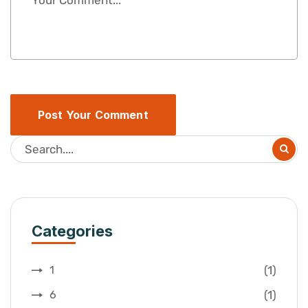
Categories
(1)
1
(1)
6