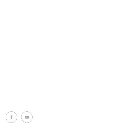
Events & Activities
Our Contacts
Contact Us
Get involved
Volunteer
Gallery