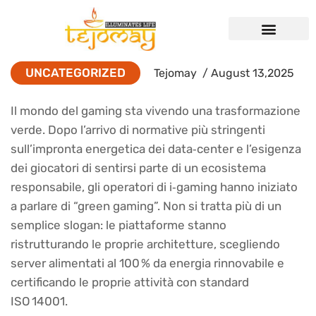
UNCATEGORIZED
Tejomay
/ August 13,2025
Il mondo del gaming sta vivendo una trasformazione
verde. Dopo l’arrivo di normative più stringenti
sull’impronta energetica dei data‑center e l’esigenza
dei giocatori di sentirsi parte di un ecosistema
responsabile, gli operatori di i‑gaming hanno iniziato
a parlare di “green gaming”. Non si tratta più di un
semplice slogan: le piattaforme stanno
ristrutturando le proprie architetture, scegliendo
server alimentati al 100 % da energia rinnovabile e
certificando le proprie attività con standard
ISO 14001.