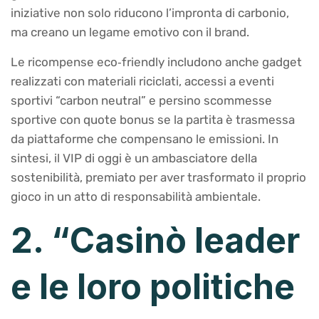
iniziative non solo riducono l’impronta di carbonio,
ma creano un legame emotivo con il brand.
Le ricompense eco‑friendly includono anche gadget
realizzati con materiali riciclati, accessi a eventi
sportivi “carbon neutral” e persino scommesse
sportive con quote bonus se la partita è trasmessa
da piattaforme che compensano le emissioni. In
sintesi, il VIP di oggi è un ambasciatore della
sostenibilità, premiato per aver trasformato il proprio
gioco in un atto di responsabilità ambientale.
2. “Casinò leader
e le loro politiche