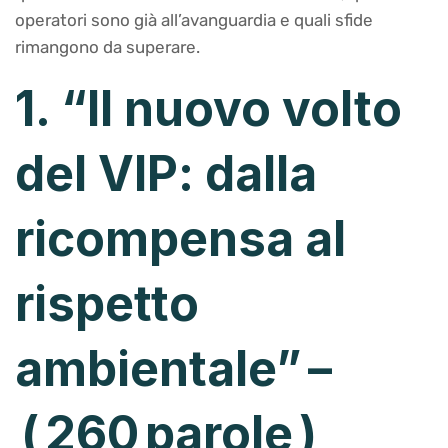
operatori sono già all’avanguardia e quali sfide
rimangono da superare.
1. “Il nuovo volto
del VIP: dalla
ricompensa al
rispetto
ambientale” –
( 260 parole )