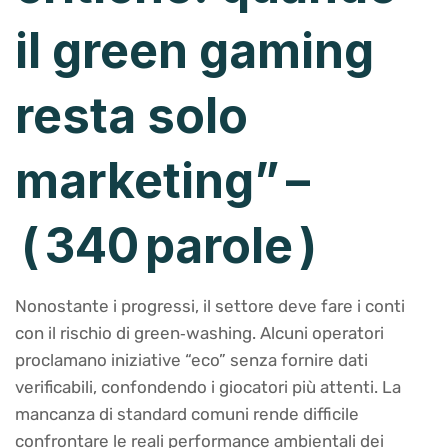
il green gaming
resta solo
marketing” –
( 340 parole )
Nonostante i progressi, il settore deve fare i conti
con il rischio di green‑washing. Alcuni operatori
proclamano iniziative “eco” senza fornire dati
verificabili, confondendo i giocatori più attenti. La
mancanza di standard comuni rende difficile
confrontare le reali performance ambientali dei