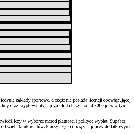
jedynie zakłady sportowe, a część nie posiada licencji obowiązującej
uty oraz kryptowaluty, a jego oferta liczy ponad 3000 gier, w tym
owiedź leży w wyborze metod płatności i polityce wypłat. Supabet
is od wielu konkurentów, którzy często obciążają graczy dodatkowymi