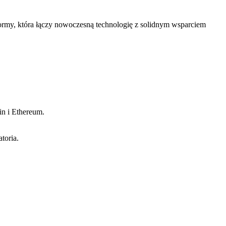
tformy, która łączy nowoczesną technologię z solidnym wsparciem
in i Ethereum.
toria.