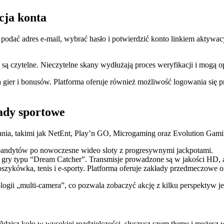
cja konta
podać adres e‑mail, wybrać hasło i potwierdzić konto linkiem aktywacy
są czytelne. Nieczytelne skany wydłużają proces weryfikacji i mogą o
gier i bonusów. Platforma oferuje również możliwość logowania się prz
łady sportowe
a, takimi jak NetEnt, Play’n GO, Microgaming oraz Evolution Gaming
bandytów po nowoczesne wideo sloty z progresywnymi jackpotami.
ne gry typu “Dream Catcher”. Transmisje prowadzone są w jakości HD, 
zykówka, tenis i e‑sporty. Platforma oferuje zakłady przedmeczowe ora
ogii „multi‑camera”, co pozwala zobaczyć akcję z kilku perspektyw je
dzisz koło w wysokiej rozdzielczości, słyszysz szum tłumu i możesz w