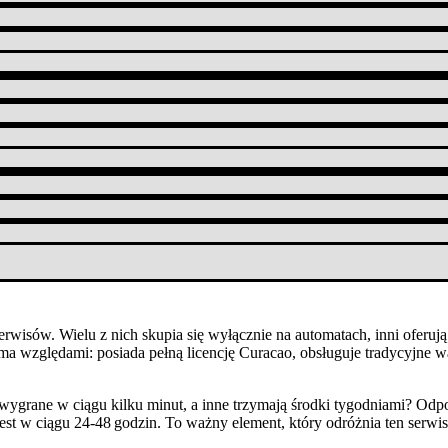
wisów. Wielu z nich skupia się wyłącznie na automatach, inni oferują 
a względami: posiada pełną licencję Curacao, obsługuje tradycyjne wal
 wygrane w ciągu kilku minut, a inne trzymają środki tygodniami? Odp
jest w ciągu 24‑48 godzin. To ważny element, który odróżnia ten serw