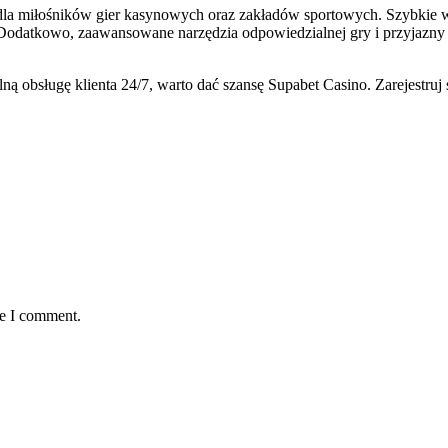
la miłośników gier kasynowych oraz zakładów sportowych. Szybkie wyp
i. Dodatkowo, zaawansowane narzędzia odpowiedzialnej gry i przyjazny
lną obsługę klienta 24/7, warto dać szansę Supabet Casino. Zarejestruj
me I comment.