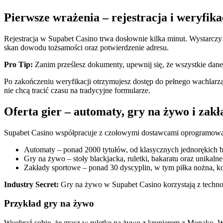
Pierwsze wrażenia – rejestracja i weryfika
Rejestracja w Supabet Casino trwa dosłownie kilka minut. Wystarczy 
skan dowodu tożsamości oraz potwierdzenie adresu.
Pro Tip:
Zanim prześlesz dokumenty, upewnij się, że wszystkie dane 
Po zakończeniu weryfikacji otrzymujesz dostęp do pełnego wachlarza 
nie chcą tracić czasu na tradycyjne formularze.
Oferta gier – automaty, gry na żywo i zak
Supabet Casino współpracuje z czołowymi dostawcami oprogramowani
Automaty – ponad 2000 tytułów, od klasycznych jednorękich 
Gry na żywo – stoły blackjacka, ruletki, bakaratu oraz unikal
Zakłady sportowe – ponad 30 dyscyplin, w tym piłka nożna, kos
Industry Secret:
Gry na żywo w Supabet Casino korzystają z technol
Przykład gry na żywo
Wyobraź sobie, że grasz w ruletkę na żywo z krupierem z Monako. Wi