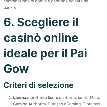
combinazione di bonus e gestione oculata del
bankroll.
6. Scegliere il
casinò online
ideale per il Pai
Gow
Criteri di selezione
Licenza
: preferire licenze internazionali (Malta
Gaming Authority, Curaçao eGaming, Gibraltar)