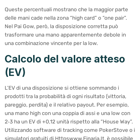
Queste percentuali mostrano che la maggior parte
delle mani cade nella zona “high card” o “one pair”.
Nel Pai Gow, però, la disposizione corretta può
trasformare una mano apparentemente debole in
una combinazione vincente per la low.
Calcolo del valore atteso
(EV)
L’EV di una disposizione si ottiene sommando i
prodotti tra la probabilità di ogni risultato (vittoria,
pareggio, perdita) e il relativo payout. Per esempio,
una mano high con una coppia di assi e una low con
2‑3 ha un EV di +0,12 unità rispetto alla “House Way”.
Utilizzando software di tracking come PokerStove o i
simulatori gratuiti di Httpswww.Finaria.It, è possibile