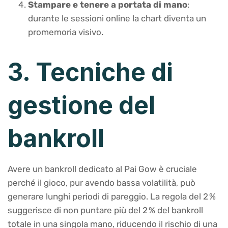
Stampare e tenere a portata di mano
:
durante le sessioni online la chart diventa un
promemoria visivo.
3. Tecniche di
gestione del
bankroll
Avere un bankroll dedicato al Pai Gow è cruciale
perché il gioco, pur avendo bassa volatilità, può
generare lunghi periodi di pareggio. La regola del 2 %
suggerisce di non puntare più del 2 % del bankroll
totale in una singola mano, riducendo il rischio di una