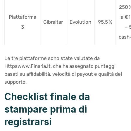
250 %
Piattaforma
a €1
Gibraltar
Evolution
95,5 %
3
+ 
cash
Le tre piattaforme sono state valutate da
Httpswww.Finaria.It, che ha assegnato punteggi
basati su affidabilità, velocità di payout e qualità del
supporto.
Checklist finale da
stampare prima di
registrarsi