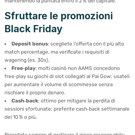
mantenendo la puntata entro il 2 % del capitale.
Sfruttare le promozioni
Black Friday
Deposit bonus
: scegliete l’offerta con il più alto
match percentage, ma verificate i requisiti di
wagering (es. 30x).
Free‑play
: molti casinò non AAMS concedono
free‑play su giochi di slot collegati al Pai Gow; usateli
per aumentare il volume di scommesse senza
rischiare il proprio denaro.
Cash‑back
: ottimo per mitigare la perdita di
sessioni sfortunate; preferite cash‑back settimanale
del 10 % o più.
Ricordate sempre di praticare il gioco responsabile: