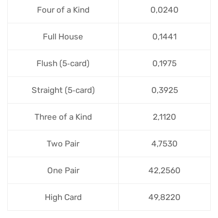
Four of a Kind
0,0240
Full House
0,1441
Flush (5‑card)
0,1975
Straight (5‑card)
0,3925
Three of a Kind
2,1120
Two Pair
4,7530
One Pair
42,2560
High Card
49,8220