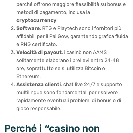
perché offrono maggiore flessibilità su bonus e
metodi di pagamento, inclusa la
cryptocurrency
.
Software
: RTG e Playtech sono i fornitori più
affidabili per il Pai Gow, garantendo grafica fluida
e RNG certificato.
Velocità di payout
: i casinò non AAMS
solitamente elaborano i prelievi entro 24‑48
ore, soprattutto se si utilizza Bitcoin o
Ethereum.
Assistenza clienti
: chat live 24/7 e supporto
multilingue sono fondamentali per risolvere
rapidamente eventuali problemi di bonus o di
gioco responsabile.
Perché i “casino non