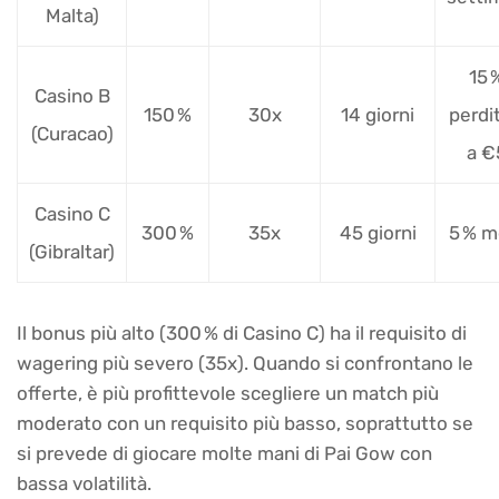
Malta)
15 
Casino B
150 %
30x
14 giorni
perdit
(Curacao)
a €
Casino C
300 %
35x
45 giorni
5 % m
(Gibraltar)
Il bonus più alto (300 % di Casino C) ha il requisito di
wagering più severo (35x). Quando si confrontano le
offerte, è più profittevole scegliere un match più
moderato con un requisito più basso, soprattutto se
si prevede di giocare molte mani di Pai Gow con
bassa volatilità.