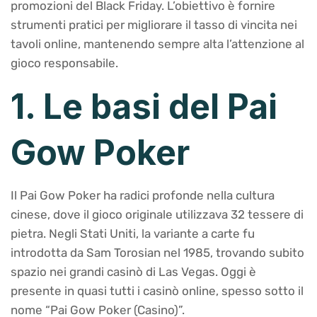
promozioni del Black Friday. L’obiettivo è fornire
strumenti pratici per migliorare il tasso di vincita nei
tavoli online, mantenendo sempre alta l’attenzione al
gioco responsabile.
1. Le basi del Pai
Gow Poker
Il Pai Gow Poker ha radici profonde nella cultura
cinese, dove il gioco originale utilizzava 32 tessere di
pietra. Negli Stati Uniti, la variante a carte fu
introdotta da Sam Torosian nel 1985, trovando subito
spazio nei grandi casinò di Las Vegas. Oggi è
presente in quasi tutti i casinò online, spesso sotto il
nome “Pai Gow Poker (Casino)”.