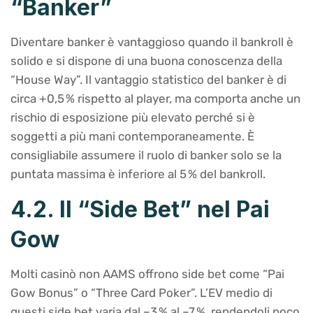
“Banker”
Diventare banker è vantaggioso quando il bankroll è
solido e si dispone di una buona conoscenza della
“House Way”. Il vantaggio statistico del banker è di
circa +0,5 % rispetto al player, ma comporta anche un
rischio di esposizione più elevato perché si è
soggetti a più mani contemporaneamente. È
consigliabile assumere il ruolo di banker solo se la
puntata massima è inferiore al 5 % del bankroll.
4.2. Il “Side Bet” nel Pai
Gow
Molti casinò non AAMS offrono side bet come “Pai
Gow Bonus” o “Three Card Poker”. L’EV medio di
questi side bet varia dal –3 % al –7 %, rendendoli poco