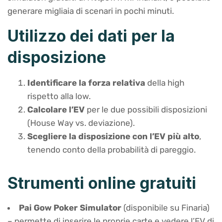
generare migliaia di scenari in pochi minuti.
Utilizzo dei dati per la
disposizione
Identificare la forza relativa
della high
rispetto alla low.
Calcolare l’EV
per le due possibili disposizioni
(House Way vs. deviazione).
Scegliere la disposizione con l’EV più alto
,
tenendo conto della probabilità di pareggio.
Strumenti online gratuiti
Pai Gow Poker Simulator
(disponibile su Finaria)
– permette di inserire le proprie carte e vedere l’EV di