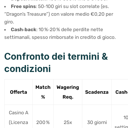
Free spins
: 50‑100 giri su slot correlate (es.
“Dragon’s Treasure”) con valore medio €0,20 per
giro.
Cash‑back
: 10 %‑20 % delle perdite nette
settimanali, spesso rimborsate in credito di gioco.
Confronto dei termini &
condizioni
Match
Wagering
Offerta
Scadenza
Cash
%
Req.
Casino A
10
(Licenza
200 %
25x
30 giorni
setti