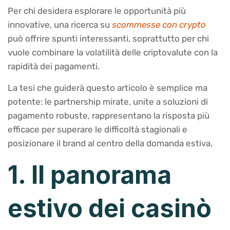
Per chi desidera esplorare le opportunità più
innovative, una ricerca su
scommesse con crypto
può offrire spunti interessanti, soprattutto per chi
vuole combinare la volatilità delle criptovalute con la
rapidità dei pagamenti.
La tesi che guiderà questo articolo è semplice ma
potente: le partnership mirate, unite a soluzioni di
pagamento robuste, rappresentano la risposta più
efficace per superare le difficoltà stagionali e
posizionare il brand al centro della domanda estiva.
1. Il panorama
estivo dei casinò