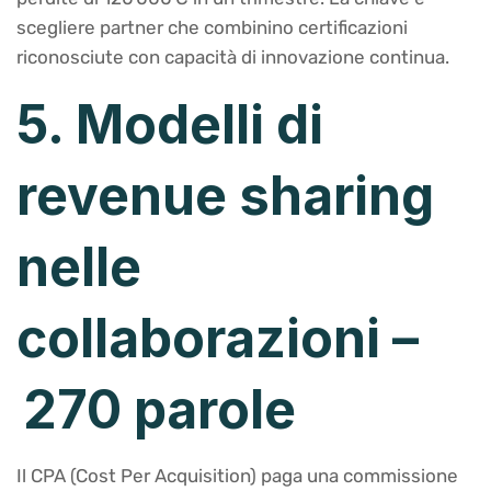
scegliere partner che combinino certificazioni
riconosciute con capacità di innovazione continua.
5. Modelli di
revenue sharing
nelle
collaborazioni –
270 parole
Il CPA (Cost Per Acquisition) paga una commissione