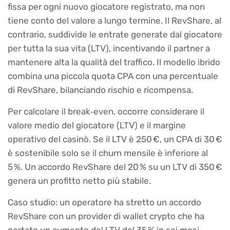
fissa per ogni nuovo giocatore registrato, ma non
tiene conto del valore a lungo termine. Il RevShare, al
contrario, suddivide le entrate generate dal giocatore
per tutta la sua vita (LTV), incentivando il partner a
mantenere alta la qualità del traffico. Il modello ibrido
combina una piccola quota CPA con una percentuale
di RevShare, bilanciando rischio e ricompensa.
Per calcolare il break‑even, occorre considerare il
valore medio del giocatore (LTV) e il margine
operativo del casinò. Se il LTV è 250 €, un CPA di 30 €
è sostenibile solo se il churn mensile è inferiore al
5 %. Un accordo RevShare del 20 % su un LTV di 350 €
genera un profitto netto più stabile.
Caso studio: un operatore ha stretto un accordo
RevShare con un provider di wallet crypto che ha
portato un aumento del LTV del 35 % in sei mesi,