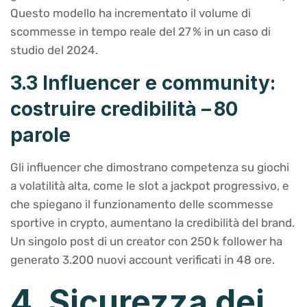
Questo modello ha incrementato il volume di
scommesse in tempo reale del 27 % in un caso di
studio del 2024.
3.3 Influencer e community:
costruire credibilità – 80
parole
Gli influencer che dimostrano competenza su giochi
a volatilità alta, come le slot a jackpot progressivo, e
che spiegano il funzionamento delle scommesse
sportive in crypto, aumentano la credibilità del brand.
Un singolo post di un creator con 250 k follower ha
generato 3.200 nuovi account verificati in 48 ore.
4. Sicurezza dei