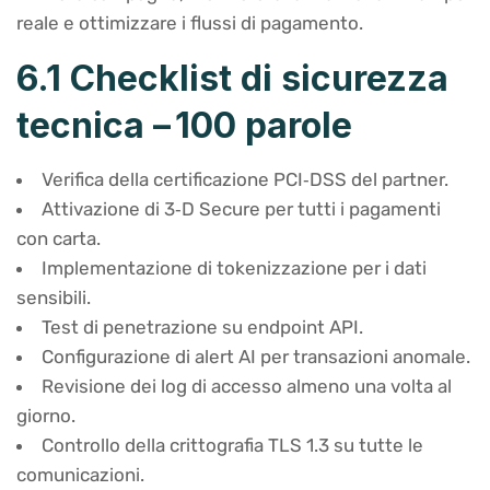
reale e ottimizzare i flussi di pagamento.
6.1 Checklist di sicurezza
tecnica – 100 parole
Verifica della certificazione PCI‑DSS del partner.
Attivazione di 3‑D Secure per tutti i pagamenti
con carta.
Implementazione di tokenizzazione per i dati
sensibili.
Test di penetrazione su endpoint API.
Configurazione di alert AI per transazioni anomale.
Revisione dei log di accesso almeno una volta al
giorno.
Controllo della crittografia TLS 1.3 su tutte le
comunicazioni.