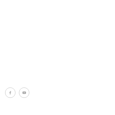
Our Contacts
Contact Us
Get involved
Volunteer
Gallery