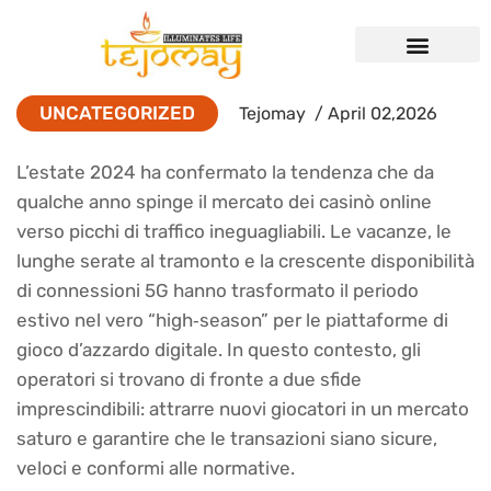
UNCATEGORIZED
Tejomay
/ April 02,2026
L’estate 2024 ha confermato la tendenza che da
qualche anno spinge il mercato dei casinò online
verso picchi di traffico ineguagliabili. Le vacanze, le
lunghe serate al tramonto e la crescente disponibilità
di connessioni 5G hanno trasformato il periodo
estivo nel vero “high‑season” per le piattaforme di
gioco d’azzardo digitale. In questo contesto, gli
operatori si trovano di fronte a due sfide
imprescindibili: attrarre nuovi giocatori in un mercato
saturo e garantire che le transazioni siano sicure,
veloci e conformi alle normative.