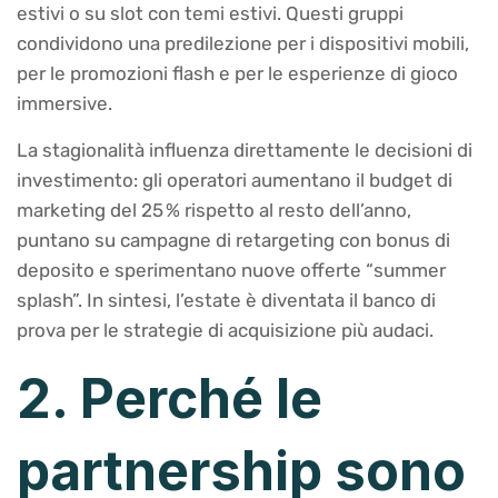
estivi o su slot con temi estivi. Questi gruppi
condividono una predilezione per i dispositivi mobili,
per le promozioni flash e per le esperienze di gioco
immersive.
La stagionalità influenza direttamente le decisioni di
investimento: gli operatori aumentano il budget di
marketing del 25 % rispetto al resto dell’anno,
puntano su campagne di retargeting con bonus di
deposito e sperimentano nuove offerte “summer
splash”. In sintesi, l’estate è diventata il banco di
prova per le strategie di acquisizione più audaci.
2. Perché le
partnership sono