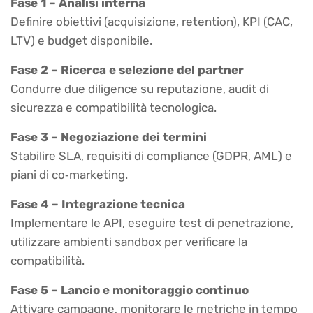
Fase 1 – Analisi interna
Definire obiettivi (acquisizione, retention), KPI (CAC,
LTV) e budget disponibile.
Fase 2 – Ricerca e selezione del partner
Condurre due diligence su reputazione, audit di
sicurezza e compatibilità tecnologica.
Fase 3 – Negoziazione dei termini
Stabilire SLA, requisiti di compliance (GDPR, AML) e
piani di co‑marketing.
Fase 4 – Integrazione tecnica
Implementare le API, eseguire test di penetrazione,
utilizzare ambienti sandbox per verificare la
compatibilità.
Fase 5 – Lancio e monitoraggio continuo
Attivare campagne, monitorare le metriche in tempo