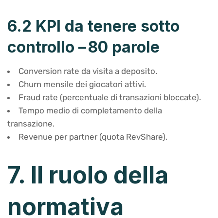
6.2 KPI da tenere sotto
controllo – 80 parole
Conversion rate da visita a deposito.
Churn mensile dei giocatori attivi.
Fraud rate (percentuale di transazioni bloccate).
Tempo medio di completamento della
transazione.
Revenue per partner (quota RevShare).
7. Il ruolo della
normativa