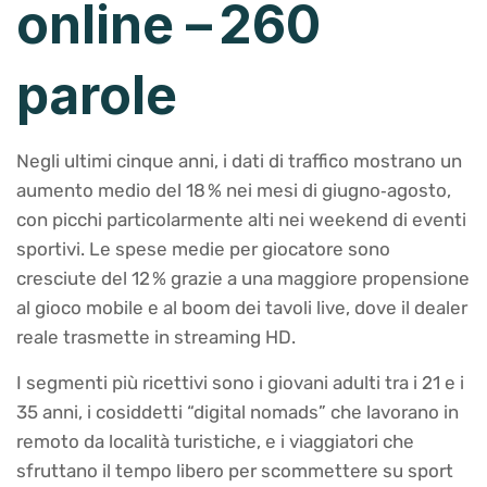
online – 260
parole
Negli ultimi cinque anni, i dati di traffico mostrano un
aumento medio del 18 % nei mesi di giugno‑agosto,
con picchi particolarmente alti nei weekend di eventi
sportivi. Le spese medie per giocatore sono
cresciute del 12 % grazie a una maggiore propensione
al gioco mobile e al boom dei tavoli live, dove il dealer
reale trasmette in streaming HD.
I segmenti più ricettivi sono i giovani adulti tra i 21 e i
35 anni, i cosiddetti “digital nomads” che lavorano in
remoto da località turistiche, e i viaggiatori che
sfruttano il tempo libero per scommettere su sport