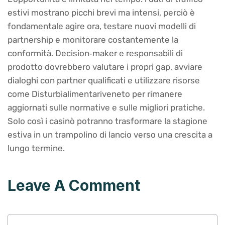
estivi mostrano picchi brevi ma intensi, perciò è
fondamentale agire ora, testare nuovi modelli di
partnership e monitorare costantemente la
conformità. Decision‑maker e responsabili di
prodotto dovrebbero valutare i propri gap, avviare
dialoghi con partner qualificati e utilizzare risorse
come Disturbialimentariveneto per rimanere
aggiornati sulle normative e sulle migliori pratiche.
Solo così i casinò potranno trasformare la stagione
estiva in un trampolino di lancio verso una crescita a
lungo termine.
Leave A Comment