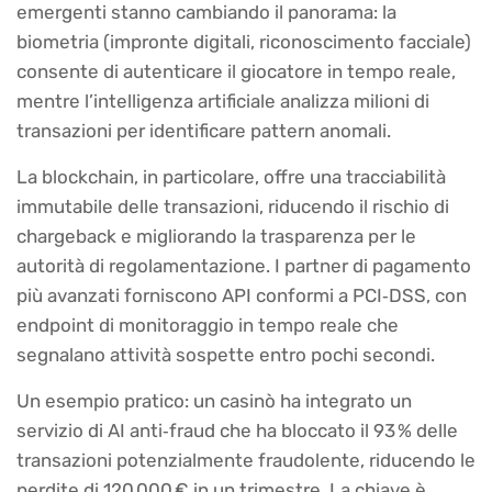
emergenti stanno cambiando il panorama: la
biometria (impronte digitali, riconoscimento facciale)
consente di autenticare il giocatore in tempo reale,
mentre l’intelligenza artificiale analizza milioni di
transazioni per identificare pattern anomali.
La blockchain, in particolare, offre una tracciabilità
immutabile delle transazioni, riducendo il rischio di
chargeback e migliorando la trasparenza per le
autorità di regolamentazione. I partner di pagamento
più avanzati forniscono API conformi a PCI‑DSS, con
endpoint di monitoraggio in tempo reale che
segnalano attività sospette entro pochi secondi.
Un esempio pratico: un casinò ha integrato un
servizio di AI anti‑fraud che ha bloccato il 93 % delle
transazioni potenzialmente fraudolente, riducendo le
perdite di 120 000 € in un trimestre. La chiave è