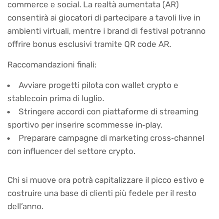
commerce e social. La realtà aumentata (AR)
consentirà ai giocatori di partecipare a tavoli live in
ambienti virtuali, mentre i brand di festival potranno
offrire bonus esclusivi tramite QR code AR.
Raccomandazioni finali:
Avviare progetti pilota con wallet crypto e
stablecoin prima di luglio.
Stringere accordi con piattaforme di streaming
sportivo per inserire scommesse in‑play.
Preparare campagne di marketing cross‑channel
con influencer del settore crypto.
Chi si muove ora potrà capitalizzare il picco estivo e
costruire una base di clienti più fedele per il resto
dell’anno.