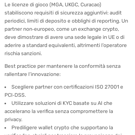
Le licenze di gioco (MGA, UKGC, Curacao)
stabiliscono requisiti di sicurezza aggiuntivi: audit
periodici, limiti di deposito e obblighi di reporting. Un
partner non‑europeo, come un exchange crypto,
deve dimostrare di avere una sede legale in UE o di
aderire a standard equivalenti, altrimenti l’operatore
rischia sanzioni.
Best practice per mantenere la conformità senza
rallentare l’innovazione:
Scegliere partner con certificazioni ISO 27001 e
PCI‑DSS.
Utilizzare soluzioni di KYC basate su AI che
accelerano la verifica senza compromettere la
privacy.
Prediligere wallet crypto che supportano la