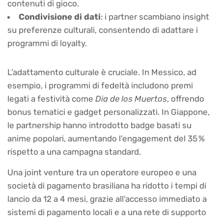
contenuti di gioco.
Condivisione di dati
: i partner scambiano insight
su preferenze culturali, consentendo di adattare i
programmi di loyalty.
L’adattamento culturale è cruciale. In Messico, ad
esempio, i programmi di fedeltà includono premi
legati a festività come
Dia de los Muertos
, offrendo
bonus tematici e gadget personalizzati. In Giappone,
le partnership hanno introdotto badge basati su
anime popolari, aumentando l’engagement del 35 %
rispetto a una campagna standard.
Una joint venture tra un operatore europeo e una
società di pagamento brasiliana ha ridotto i tempi di
lancio da 12 a 4 mesi, grazie all’accesso immediato a
sistemi di pagamento locali e a una rete di supporto