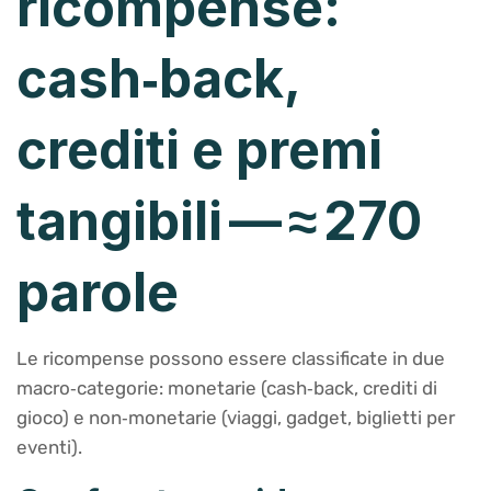
ricompense:
cash‑back,
crediti e premi
tangibili — ≈ 270
parole
Le ricompense possono essere classificate in due
macro‑categorie: monetarie (cash‑back, crediti di
gioco) e non‑monetarie (viaggi, gadget, biglietti per
eventi).