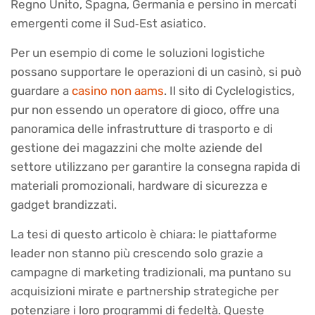
Regno Unito, Spagna, Germania e persino in mercati
emergenti come il Sud‑Est asiatico.
Per un esempio di come le soluzioni logistiche
possano supportare le operazioni di un casinò, si può
guardare a
casino non aams
. Il sito di Cyclelogistics,
pur non essendo un operatore di gioco, offre una
panoramica delle infrastrutture di trasporto e di
gestione dei magazzini che molte aziende del
settore utilizzano per garantire la consegna rapida di
materiali promozionali, hardware di sicurezza e
gadget brandizzati.
La tesi di questo articolo è chiara: le piattaforme
leader non stanno più crescendo solo grazie a
campagne di marketing tradizionali, ma puntano su
acquisizioni mirate e partnership strategiche per
potenziare i loro programmi di fedeltà. Queste