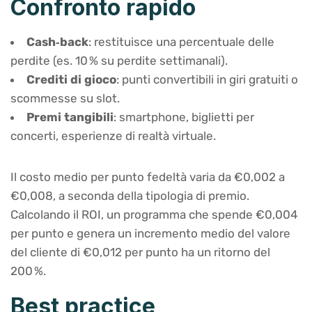
Confronto rapido
Cash‑back
: restituisce una percentuale delle
perdite (es. 10 % su perdite settimanali).
Crediti di gioco
: punti convertibili in giri gratuiti o
scommesse su slot.
Premi tangibili
: smartphone, biglietti per
concerti, esperienze di realtà virtuale.
Il costo medio per punto fedeltà varia da €0,002 a
€0,008, a seconda della tipologia di premio.
Calcolando il ROI, un programma che spende €0,004
per punto e genera un incremento medio del valore
del cliente di €0,012 per punto ha un ritorno del
200 %.
Best practice