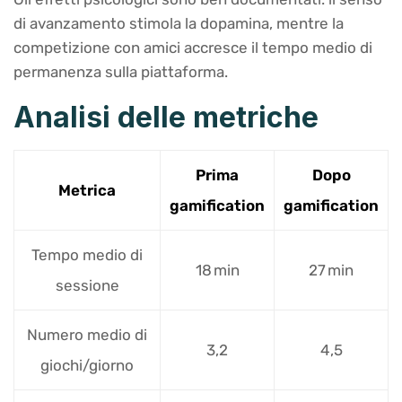
di avanzamento stimola la dopamina, mentre la
competizione con amici accresce il tempo medio di
permanenza sulla piattaforma.
Analisi delle metriche
Prima
Dopo
Metrica
gamification
gamification
Tempo medio di
18 min
27 min
sessione
Numero medio di
3,2
4,5
giochi/giorno