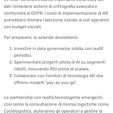
dati richiederà sistemi di crittografia avanzata e
conformità al GDPR. I costi di implementazione di AR
potrebbero limitare l’adozione iniziale ai soli operatori
con budget elevati.
Per prepararsi, le aziende dovrebbero:
Investire in data governance solida, con audit
periodici.
Sperimentare progetti pilota di AI su segmenti
ridotti, misurando ROI prima di scalare.
Collaborare con fornitori di tecnologia AR che
offrono modelli “pay‑as‑you‑go”.
Le partnership con realtà tecnologiche emergenti,
così come la consultazione di risorse logistiche come
Cyclelogistics, aiuteranno gli operatori a gestire la