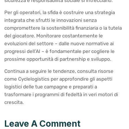
sicurezza e responsabilità sociale si intrecciano.
Per gli operatori, la sfida è costruire una strategia
integrata che sfrutti le innovazioni senza
compromettere la sostenibilità finanziaria o la tutela
del giocatore. Monitorare costantemente le
evoluzioni del settore – dalle nuove normative ai
progressi dell’AI – è fondamentale per cogliere le
prossime opportunità di partnership e sviluppo.
Continua a seguire le tendenze, consulta risorse
come Cyclelogistics per approfondire gli aspetti
logistici delle tue campagne e preparati a
trasformare i programmi di fedeltà in veri motori di
crescita.
Leave A Comment