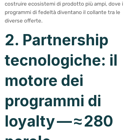
costruire ecosistemi di prodotto più ampi, dove i
programmi di fedeltà diventano il collante tra le
diverse offerte.
2. Partnership
tecnologiche: il
motore dei
programmi di
loyalty — ≈ 280