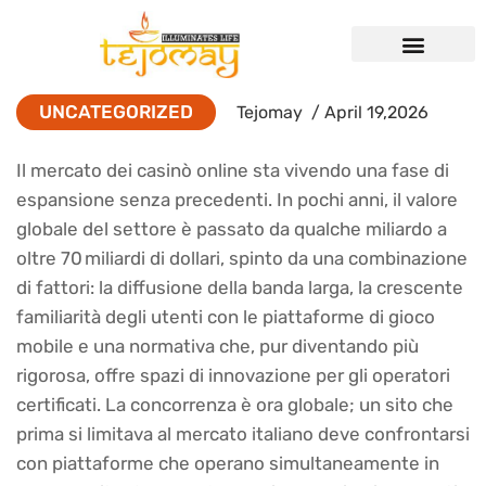
UNCATEGORIZED
Tejomay
/ April 19,2026
Il mercato dei casinò online sta vivendo una fase di
espansione senza precedenti. In pochi anni, il valore
globale del settore è passato da qualche miliardo a
oltre 70 miliardi di dollari, spinto da una combinazione
di fattori: la diffusione della banda larga, la crescente
familiarità degli utenti con le piattaforme di gioco
mobile e una normativa che, pur diventando più
rigorosa, offre spazi di innovazione per gli operatori
certificati. La concorrenza è ora globale; un sito che
prima si limitava al mercato italiano deve confrontarsi
con piattaforme che operano simultaneamente in