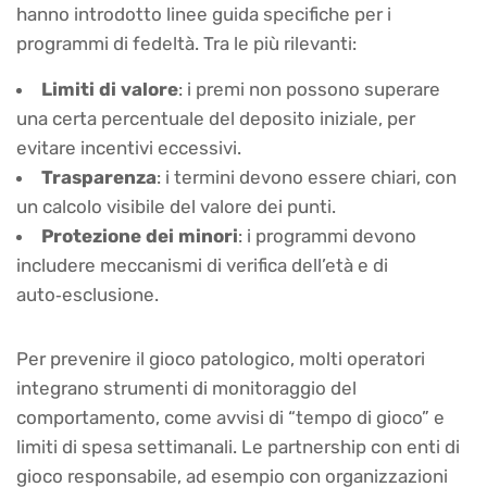
hanno introdotto linee guida specifiche per i
programmi di fedeltà. Tra le più rilevanti:
Limiti di valore
: i premi non possono superare
una certa percentuale del deposito iniziale, per
evitare incentivi eccessivi.
Trasparenza
: i termini devono essere chiari, con
un calcolo visibile del valore dei punti.
Protezione dei minori
: i programmi devono
includere meccanismi di verifica dell’età e di
auto‑esclusione.
Per prevenire il gioco patologico, molti operatori
integrano strumenti di monitoraggio del
comportamento, come avvisi di “tempo di gioco” e
limiti di spesa settimanali. Le partnership con enti di
gioco responsabile, ad esempio con organizzazioni