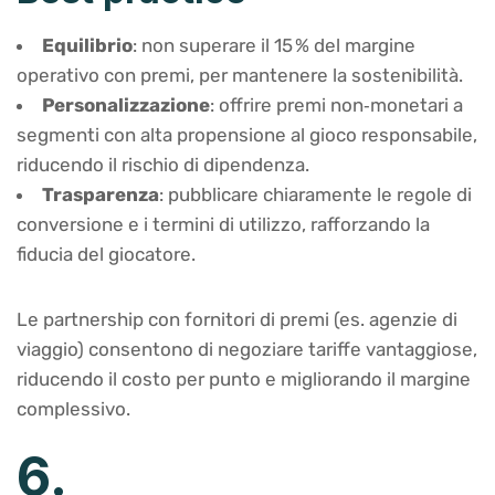
Equilibrio
: non superare il 15 % del margine
operativo con premi, per mantenere la sostenibilità.
Personalizzazione
: offrire premi non‑monetari a
segmenti con alta propensione al gioco responsabile,
riducendo il rischio di dipendenza.
Trasparenza
: pubblicare chiaramente le regole di
conversione e i termini di utilizzo, rafforzando la
fiducia del giocatore.
Le partnership con fornitori di premi (es. agenzie di
viaggio) consentono di negoziare tariffe vantaggiose,
riducendo il costo per punto e migliorando il margine
complessivo.
6.