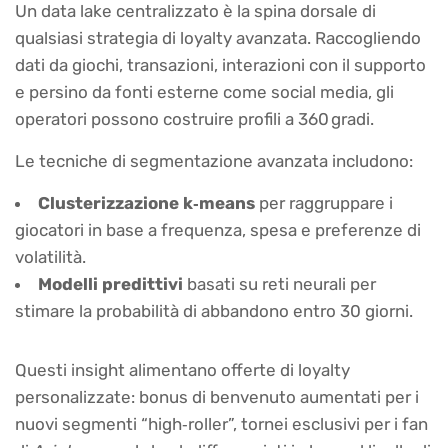
Un data lake centralizzato è la spina dorsale di
qualsiasi strategia di loyalty avanzata. Raccogliendo
dati da giochi, transazioni, interazioni con il supporto
e persino da fonti esterne come social media, gli
operatori possono costruire profili a 360 gradi.
Le tecniche di segmentazione avanzata includono:
Clusterizzazione k‑means
per raggruppare i
giocatori in base a frequenza, spesa e preferenze di
volatilità.
Modelli predittivi
basati su reti neurali per
stimare la probabilità di abbandono entro 30 giorni.
Questi insight alimentano offerte di loyalty
personalizzate: bonus di benvenuto aumentati per i
nuovi segmenti “high‑roller”, tornei esclusivi per i fan