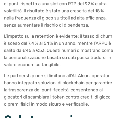
di punti rispetto a una slot con RTP del 92 % e alta
volatilità. Il risultato è stato una crescita del 18 %
nella frequenza di gioco su titoli ad alta efficienza,
senza aumentare il rischio di dipendenza.
L’impatto sulla retention è evidente: il tasso di churn
è sceso dal 7,4 % al 5,1 % in un anno, mentre l’ARPU è
salito da €45 a €53. Questi numeri dimostrano come
la personalizzazione basata su dati possa tradursi in
valore economico tangibile.
Le partnership non si limitano all’AI. Alcuni operatori
hanno integrato soluzioni di blockchain per garantire
la trasparenza dei punti fedeltà, consentendo ai
giocatori di scambiare i token contro crediti di gioco
o premi fisici in modo sicuro e verificabile.