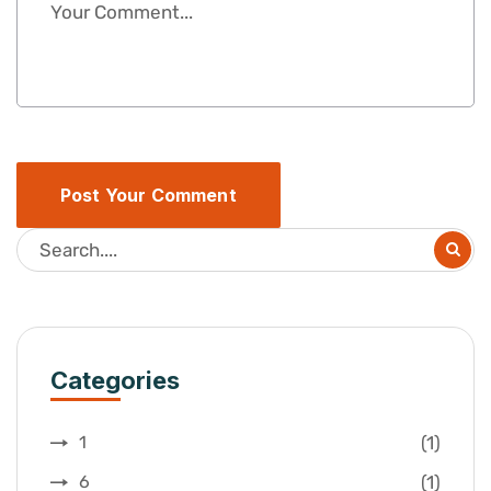
Categories
(1)
1
(1)
6