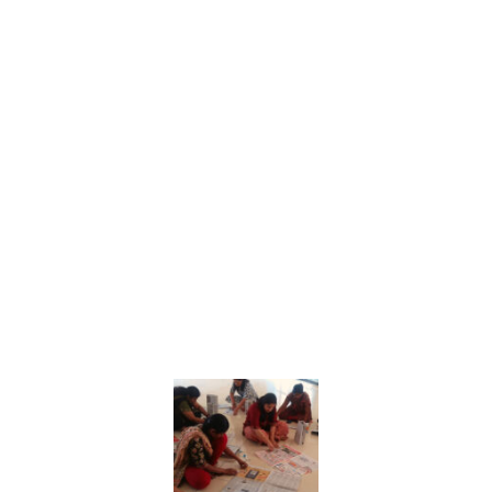
Events & Activities
Our Contacts
Contact Us
Get involved
Volunteer
Gallery