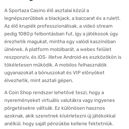
A Sportaza Casino élő asztalai közül a
legnépszerűbbek a blackjack, a baccarat és a rulett.
Az élő krupiék professzionálisak, a videó stream
pedig 1080 p felbontásban fut, így a játékosok úgy
érezhetik magukat, mintha egy valódi kaszinóban
ülnének. A platform mobilbarát, a webes felület
reszponzív, és iOS‑ illetve Android‑es eszközökön is
tökéletesen működik. A mobilos felhasználók
ugyanazokat a bónuszokat és VIP előnyöket
élvezhetik, mint asztali gépen.
A Coin Shop rendszer lehetővé teszi, hogy a
nyereményeket virtuális valutákra vagy ingyenes
pörgetésekre váltsák. Ez különösen hasznos
azoknak, akik szeretnek kísérletezni új játékokkal
anélkül, hogy saját pénzükbe kellene fektetniük.