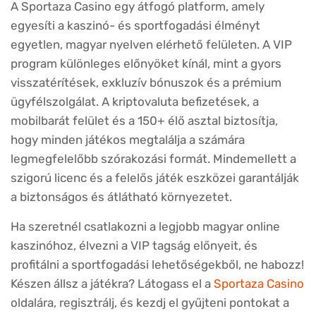
A Sportaza Casino egy átfogó platform, amely
egyesíti a kaszinó- és sportfogadási élményt
egyetlen, magyar nyelven elérhető felületen. A VIP
program különleges előnyöket kínál, mint a gyors
visszatérítések, exkluzív bónuszok és a prémium
ügyfélszolgálat. A kriptovaluta befizetések, a
mobilbarát felület és a 150+ élő asztal biztosítja,
hogy minden játékos megtalálja a számára
legmegfelelőbb szórakozási formát. Mindemellett a
szigorú licenc és a felelős játék eszközei garantálják
a biztonságos és átlátható környezetet.
Ha szeretnél csatlakozni a legjobb magyar online
kaszinóhoz, élvezni a VIP tagság előnyeit, és
profitálni a sportfogadási lehetőségekből, ne habozz!
Készen állsz a játékra? Látogass el a
Sportaza Casino
oldalára, regisztrálj, és kezdj el gyűjteni pontokat a