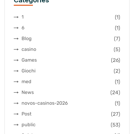
(1)
1
(1)
6
(7)
Blog
(5)
casino
(26)
Games
(2)
Giochi
(1)
med
(24)
News
(1)
novos-casinos-2026
(27)
Post
(53)
public