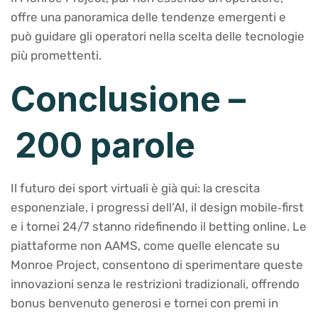
offre una panoramica delle tendenze emergenti e
può guidare gli operatori nella scelta delle tecnologie
più promettenti.
Conclusione –
200 parole
Il futuro dei sport virtuali è già qui: la crescita
esponenziale, i progressi dell’AI, il design mobile‑first
e i tornei 24/7 stanno ridefinendo il betting online. Le
piattaforme non AAMS, come quelle elencate su
Monroe Project, consentono di sperimentare queste
innovazioni senza le restrizioni tradizionali, offrendo
bonus benvenuto generosi e tornei con premi in