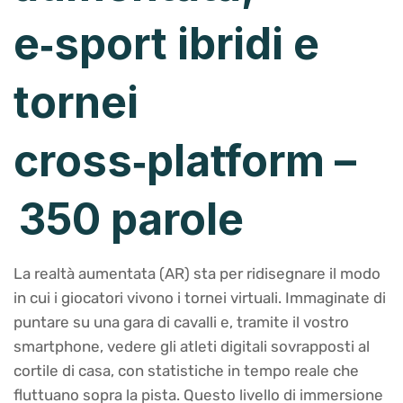
e‑sport ibridi e
tornei
cross‑platform –
350 parole
La realtà aumentata (AR) sta per ridisegnare il modo
in cui i giocatori vivono i tornei virtuali. Immaginate di
puntare su una gara di cavalli e, tramite il vostro
smartphone, vedere gli atleti digitali sovrapposti al
cortile di casa, con statistiche in tempo reale che
fluttuano sopra la pista. Questo livello di immersione