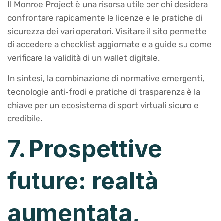
Il Monroe Project è una risorsa utile per chi desidera
confrontare rapidamente le licenze e le pratiche di
sicurezza dei vari operatori. Visitare il sito permette
di accedere a checklist aggiornate e a guide su come
verificare la validità di un wallet digitale.
In sintesi, la combinazione di normative emergenti,
tecnologie anti‑frodi e pratiche di trasparenza è la
chiave per un ecosistema di sport virtuali sicuro e
credibile.
7. Prospettive
future: realtà
aumentata,