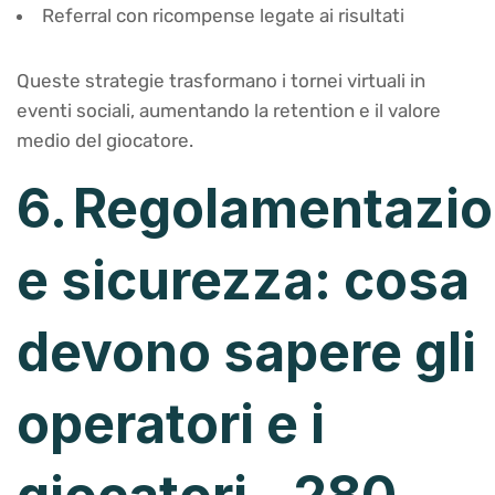
Referral con ricompense legate ai risultati
Queste strategie trasformano i tornei virtuali in
eventi sociali, aumentando la retention e il valore
medio del giocatore.
6. Regolamentazi
e sicurezza: cosa
devono sapere gli
operatori e i