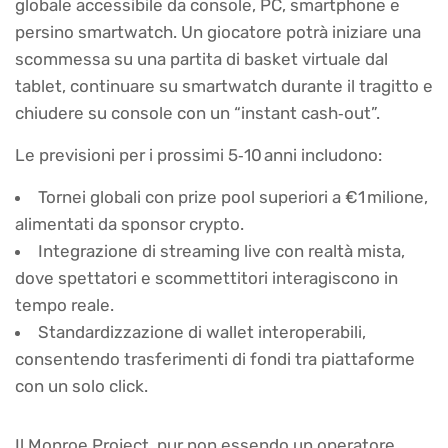
globale accessibile da console, PC, smartphone e
persino smartwatch. Un giocatore potrà iniziare una
scommessa su una partita di basket virtuale dal
tablet, continuare su smartwatch durante il tragitto e
chiudere su console con un “instant cash‑out”.
Le previsioni per i prossimi 5‑10 anni includono:
Tornei globali con prize pool superiori a €1 milione,
alimentati da sponsor crypto.
Integrazione di streaming live con realtà mista,
dove spettatori e scommettitori interagiscono in
tempo reale.
Standardizzazione di wallet interoperabili,
consentendo trasferimenti di fondi tra piattaforme
con un solo click.
Il Monroe Project, pur non essendo un operatore,