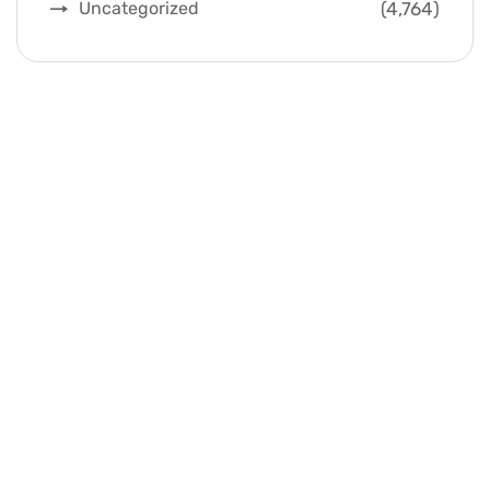
(4,764)
Uncategorized
Quick Links
Home
History
FAQ
Our Work
For Women