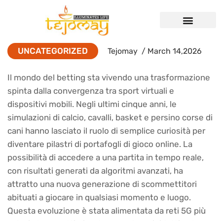
UNCATEGORIZED
Tejomay
/ March 14,2026
Il mondo del betting sta vivendo una trasformazione
spinta dalla convergenza tra sport virtuali e
dispositivi mobili. Negli ultimi cinque anni, le
simulazioni di calcio, cavalli, basket e persino corse di
cani hanno lasciato il ruolo di semplice curiosità per
diventare pilastri di portafogli di gioco online. La
possibilità di accedere a una partita in tempo reale,
con risultati generati da algoritmi avanzati, ha
attratto una nuova generazione di scommettitori
abituati a giocare in qualsiasi momento e luogo.
Questa evoluzione è stata alimentata da reti 5G più