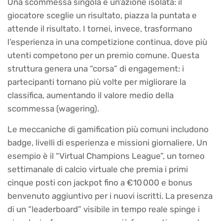
Una scommessa singola è un’azione isolata: il
giocatore sceglie un risultato, piazza la puntata e
attende il risultato. I tornei, invece, trasformano
l’esperienza in una competizione continua, dove più
utenti competono per un premio comune. Questa
struttura genera una “corsa” di engagement: i
partecipanti tornano più volte per migliorare la
classifica, aumentando il valore medio della
scommessa (wagering).
Le meccaniche di gamification più comuni includono
badge, livelli di esperienza e missioni giornaliere. Un
esempio è il “Virtual Champions League”, un torneo
settimanale di calcio virtuale che premia i primi
cinque posti con jackpot fino a €10 000 e bonus
benvenuto aggiuntivo per i nuovi iscritti. La presenza
di un “leaderboard” visibile in tempo reale spinge i