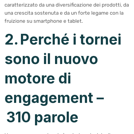
caratterizzato da una diversificazione dei prodotti, da
una crescita sostenuta e da un forte legame con la
fruizione su smartphone e tablet.
2. Perché i tornei
sono il nuovo
motore di
engagement –
310 parole