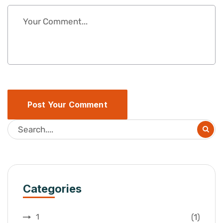
Categories
(1)
1