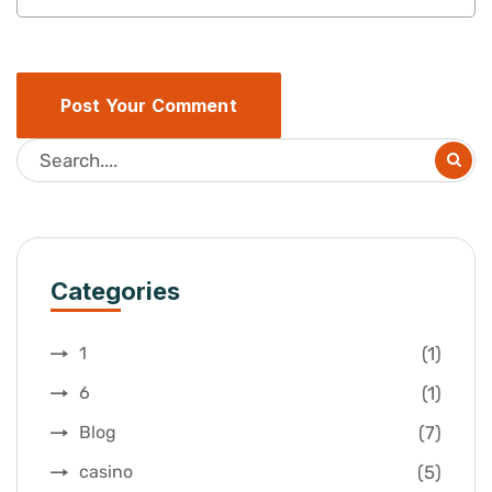
Categories
(1)
1
(1)
6
(7)
Blog
(5)
casino