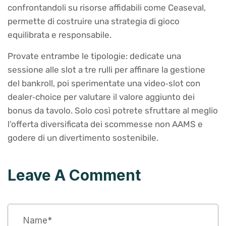
confrontandoli su risorse affidabili come Ceaseval,
permette di costruire una strategia di gioco
equilibrata e responsabile.
Provate entrambe le tipologie: dedicate una
sessione alle slot a tre rulli per affinare la gestione
del bankroll, poi sperimentate una video‑slot con
dealer‑choice per valutare il valore aggiunto dei
bonus da tavolo. Solo così potrete sfruttare al meglio
l’offerta diversificata dei scommesse non AAMS e
godere di un divertimento sostenibile.
Leave A Comment