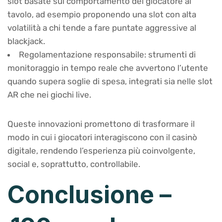
slot basate sul comportamento del giocatore al
tavolo, ad esempio proponendo una slot con alta
volatilità a chi tende a fare puntate aggressive al
blackjack.
Regolamentazione responsabile: strumenti di
monitoraggio in tempo reale che avvertono l’utente
quando supera soglie di spesa, integrati sia nelle slot
AR che nei giochi live.
Queste innovazioni promettono di trasformare il
modo in cui i giocatori interagiscono con il casinò
digitale, rendendo l’esperienza più coinvolgente,
social e, soprattutto, controllabile.
Conclusione –