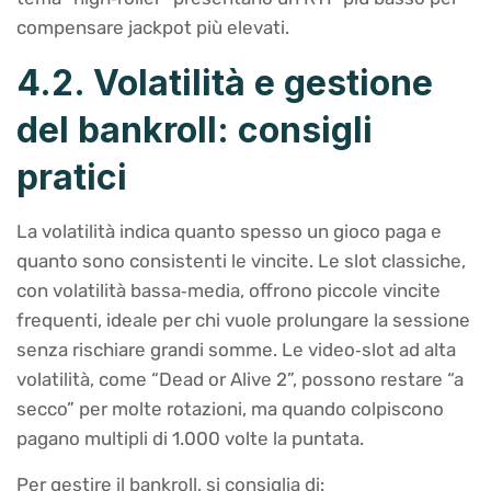
compensare jackpot più elevati.
4.2. Volatilità e gestione
del bankroll: consigli
pratici
La volatilità indica quanto spesso un gioco paga e
quanto sono consistenti le vincite. Le slot classiche,
con volatilità bassa‑media, offrono piccole vincite
frequenti, ideale per chi vuole prolungare la sessione
senza rischiare grandi somme. Le video‑slot ad alta
volatilità, come “Dead or Alive 2”, possono restare “a
secco” per molte rotazioni, ma quando colpiscono
pagano multipli di 1.000 volte la puntata.
Per gestire il bankroll, si consiglia di: