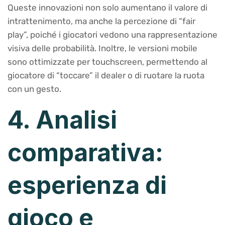
Queste innovazioni non solo aumentano il valore di
intrattenimento, ma anche la percezione di “fair
play”, poiché i giocatori vedono una rappresentazione
visiva delle probabilità. Inoltre, le versioni mobile
sono ottimizzate per touchscreen, permettendo al
giocatore di “toccare” il dealer o di ruotare la ruota
con un gesto.
4. Analisi
comparativa:
esperienza di
gioco e