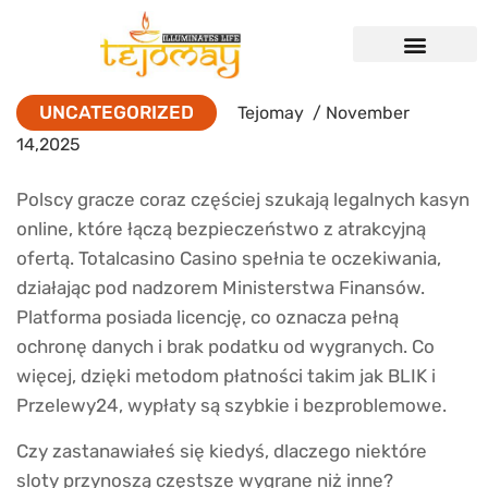
UNCATEGORIZED
Tejomay
/ November
14,2025
Polscy gracze coraz częściej szukają legalnych kasyn
online, które łączą bezpieczeństwo z atrakcyjną
ofertą. Totalcasino Casino spełnia te oczekiwania,
działając pod nadzorem Ministerstwa Finansów.
Platforma posiada licencję, co oznacza pełną
ochronę danych i brak podatku od wygranych. Co
więcej, dzięki metodom płatności takim jak BLIK i
Przelewy24, wypłaty są szybkie i bezproblemowe.
Czy zastanawiałeś się kiedyś, dlaczego niektóre
sloty przynoszą częstsze wygrane niż inne?