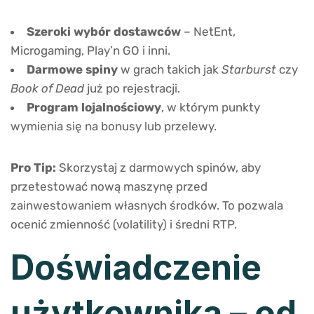
Szeroki wybór dostawców
– NetEnt,
Microgaming, Play’n GO i inni.
Darmowe spiny
w grach takich jak
Starburst
czy
Book of Dead
już po rejestracji.
Program lojalnościowy
, w którym punkty
wymienia się na bonusy lub przelewy.
Pro Tip:
Skorzystaj z darmowych spinów, aby
przetestować nową maszynę przed
zainwestowaniem własnych środków. To pozwala
ocenić zmienność (volatility) i średni RTP.
Doświadczenie
użytkownika – od