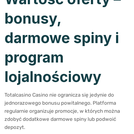
bonusy,
darmowe spiny i
program
lojalnościowy
Totalcasino Casino nie ogranicza się jedynie do
jednorazowego bonusu powitalnego. Platforma
regularnie organizuje promocje, w których można
zdobyć dodatkowe darmowe spiny lub podwoić
depozyt.