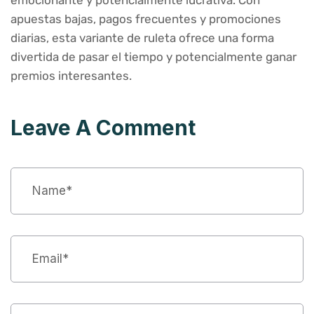
apuestas bajas, pagos frecuentes y promociones
diarias, esta variante de ruleta ofrece una forma
divertida de pasar el tiempo y potencialmente ganar
premios interesantes.
Leave A Comment