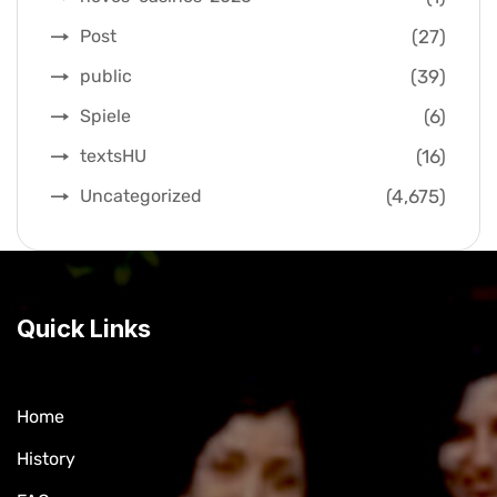
(27)
Post
(39)
public
(6)
Spiele
(16)
textsHU
(4,675)
Uncategorized
Quick Links
Home
History