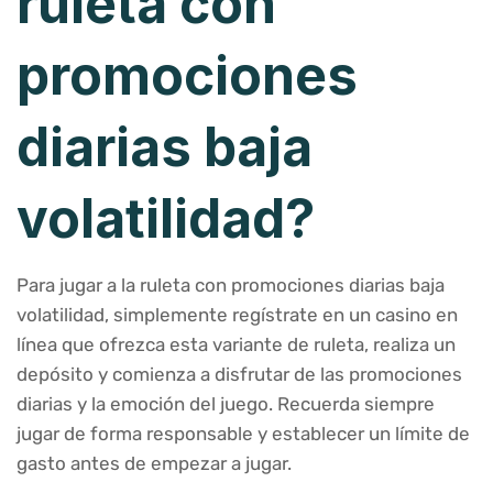
ruleta con
promociones
diarias baja
volatilidad?
Para jugar a la ruleta con promociones diarias baja
volatilidad, simplemente regístrate en un casino en
línea que ofrezca esta variante de ruleta, realiza un
depósito y comienza a disfrutar de las promociones
diarias y la emoción del juego. Recuerda siempre
jugar de forma responsable y establecer un límite de
gasto antes de empezar a jugar.