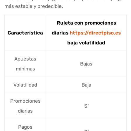
más estable y predecible.
Ruleta con promociones
Característica
diarias
https://directpiso.es
baja volatilidad
Apuestas
Bajas
mínimas
Volatilidad
Baja
Promociones
Sí
diarias
Pagos