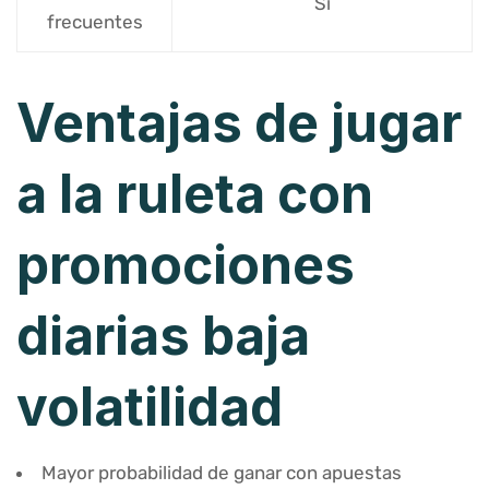
Sí
frecuentes
Ventajas de jugar
a la ruleta con
promociones
diarias baja
volatilidad
Mayor probabilidad de ganar con apuestas