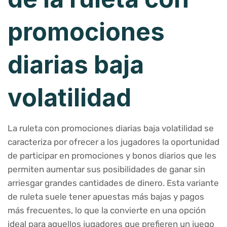
promociones
diarias baja
volatilidad
La ruleta con promociones diarias baja volatilidad se
caracteriza por ofrecer a los jugadores la oportunidad
de participar en promociones y bonos diarios que les
permiten aumentar sus posibilidades de ganar sin
arriesgar grandes cantidades de dinero. Esta variante
de ruleta suele tener apuestas más bajas y pagos
más frecuentes, lo que la convierte en una opción
ideal para aquellos jugadores que prefieren un juego