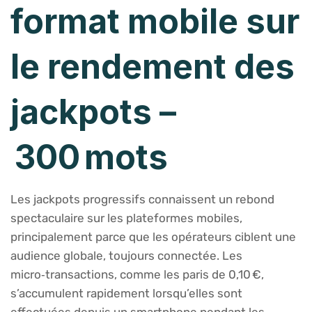
format mobile sur
le rendement des
jackpots –
300 mots
Les jackpots progressifs connaissent un rebond
spectaculaire sur les plateformes mobiles,
principalement parce que les opérateurs ciblent une
audience globale, toujours connectée. Les
micro‑transactions, comme les paris de 0,10 €,
s’accumulent rapidement lorsqu’elles sont
effectuées depuis un smartphone pendant les