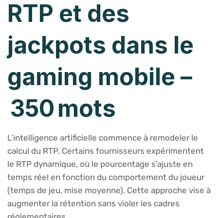
RTP et des
jackpots dans le
gaming mobile –
350 mots
L’intelligence artificielle commence à remodeler le
calcul du RTP. Certains fournisseurs expérimentent
le RTP dynamique, où le pourcentage s’ajuste en
temps réel en fonction du comportement du joueur
(temps de jeu, mise moyenne). Cette approche vise à
augmenter la rétention sans violer les cadres
réglementaires.