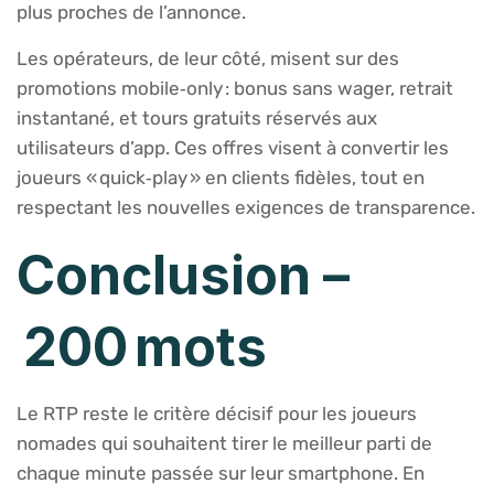
plus proches de l’annonce.
Les opérateurs, de leur côté, misent sur des
promotions mobile‑only : bonus sans wager, retrait
instantané, et tours gratuits réservés aux
utilisateurs d’app. Ces offres visent à convertir les
joueurs « quick‑play » en clients fidèles, tout en
respectant les nouvelles exigences de transparence.
Conclusion –
200 mots
Le RTP reste le critère décisif pour les joueurs
nomades qui souhaitent tirer le meilleur parti de
chaque minute passée sur leur smartphone. En