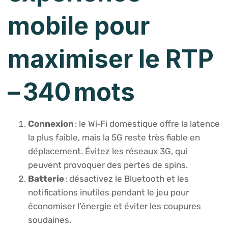
mobile pour
maximiser le RTP
– 340 mots
Connexion
: le Wi‑Fi domestique offre la latence
la plus faible, mais la 5G reste très fiable en
déplacement. Évitez les réseaux 3G, qui
peuvent provoquer des pertes de spins.
Batterie
: désactivez le Bluetooth et les
notifications inutiles pendant le jeu pour
économiser l’énergie et éviter les coupures
soudaines.