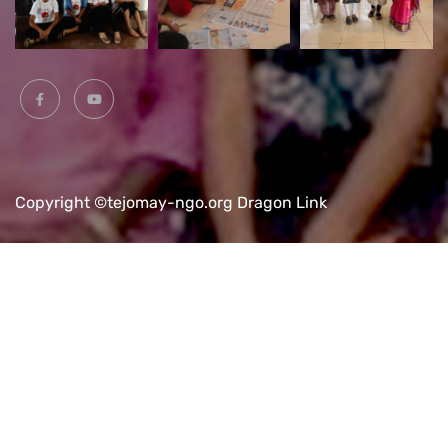
Copyright ©tejomay-ngo.org
Dragon Link