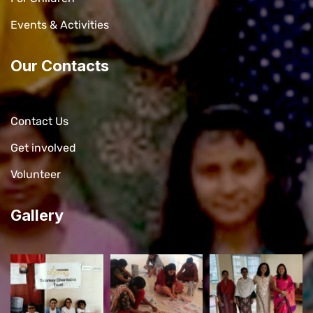
Events & Activities
Our Contacts
Contact Us
Get involved
Volunteer
Gallery