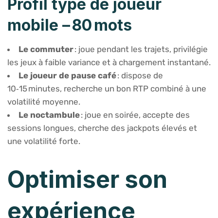
Profil type de joueur
mobile – 80 mots
Le commuter
: joue pendant les trajets, privilégie
les jeux à faible variance et à chargement instantané.
Le joueur de pause café
: dispose de
10‑15 minutes, recherche un bon RTP combiné à une
volatilité moyenne.
Le noctambule
: joue en soirée, accepte des
sessions longues, cherche des jackpots élevés et
une volatilité forte.
Optimiser son
expérience