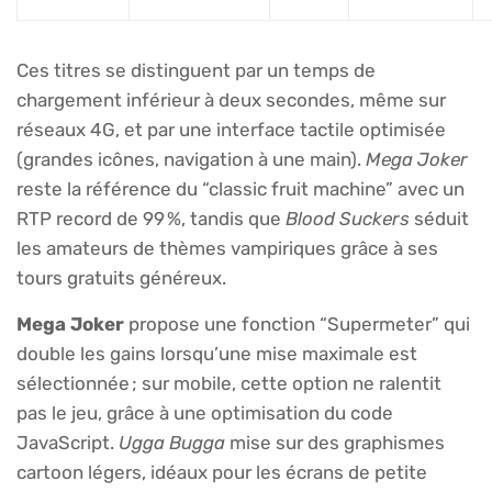
Ces titres se distinguent par un temps de
chargement inférieur à deux secondes, même sur
réseaux 4G, et par une interface tactile optimisée
(grandes icônes, navigation à une main).
Mega Joker
reste la référence du “classic fruit machine” avec un
RTP record de 99 %, tandis que
Blood Suckers
séduit
les amateurs de thèmes vampiriques grâce à ses
tours gratuits généreux.
Mega Joker
propose une fonction “Supermeter” qui
double les gains lorsqu’une mise maximale est
sélectionnée ; sur mobile, cette option ne ralentit
pas le jeu, grâce à une optimisation du code
JavaScript.
Ugga Bugga
mise sur des graphismes
cartoon légers, idéaux pour les écrans de petite