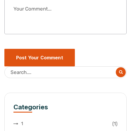
Categories
(1)
1