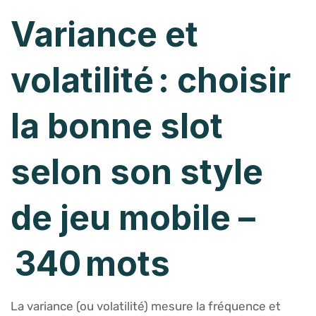
Variance et
volatilité : choisir
la bonne slot
selon son style
de jeu mobile –
340 mots
La variance (ou volatilité) mesure la fréquence et