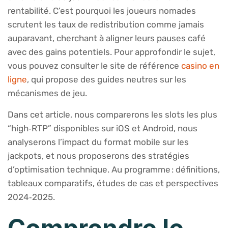
rentabilité. C’est pourquoi les joueurs nomades
scrutent les taux de redistribution comme jamais
auparavant, cherchant à aligner leurs pauses café
avec des gains potentiels. Pour approfondir le sujet,
vous pouvez consulter le site de référence
casino en
ligne
, qui propose des guides neutres sur les
mécanismes de jeu.
Dans cet article, nous comparerons les slots les plus
“high‑RTP” disponibles sur iOS et Android, nous
analyserons l’impact du format mobile sur les
jackpots, et nous proposerons des stratégies
d’optimisation technique. Au programme : définitions,
tableaux comparatifs, études de cas et perspectives
2024‑2025.