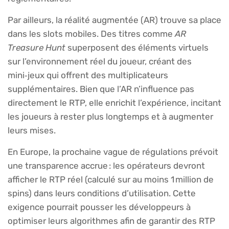
Par ailleurs, la réalité augmentée (AR) trouve sa place
dans les slots mobiles. Des titres comme
AR
Treasure Hunt
superposent des éléments virtuels
sur l’environnement réel du joueur, créant des
mini‑jeux qui offrent des multiplicateurs
supplémentaires. Bien que l’AR n’influence pas
directement le RTP, elle enrichit l’expérience, incitant
les joueurs à rester plus longtemps et à augmenter
leurs mises.
En Europe, la prochaine vague de régulations prévoit
une transparence accrue : les opérateurs devront
afficher le RTP réel (calculé sur au moins 1 million de
spins) dans leurs conditions d’utilisation. Cette
exigence pourrait pousser les développeurs à
optimiser leurs algorithmes afin de garantir des RTP