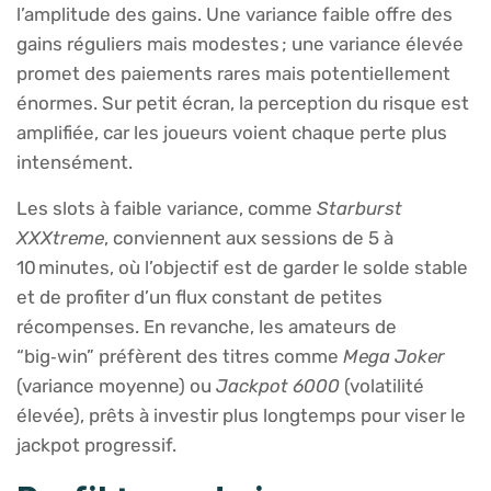
l’amplitude des gains. Une variance faible offre des
gains réguliers mais modestes ; une variance élevée
promet des paiements rares mais potentiellement
énormes. Sur petit écran, la perception du risque est
amplifiée, car les joueurs voient chaque perte plus
intensément.
Les slots à faible variance, comme
Starburst
XXXtreme
, conviennent aux sessions de 5 à
10 minutes, où l’objectif est de garder le solde stable
et de profiter d’un flux constant de petites
récompenses. En revanche, les amateurs de
“big‑win” préfèrent des titres comme
Mega Joker
(variance moyenne) ou
Jackpot 6000
(volatilité
élevée), prêts à investir plus longtemps pour viser le
jackpot progressif.