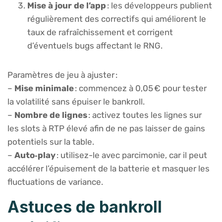
Mise à jour de l’app
: les développeurs publient
régulièrement des correctifs qui améliorent le
taux de rafraîchissement et corrigent
d’éventuels bugs affectant le RNG.
Paramètres de jeu à ajuster :
–
Mise minimale
: commencez à 0,05 € pour tester
la volatilité sans épuiser le bankroll.
–
Nombre de lignes
: activez toutes les lignes sur
les slots à RTP élevé afin de ne pas laisser de gains
potentiels sur la table.
–
Auto‑play
: utilisez-le avec parcimonie, car il peut
accélérer l’épuisement de la batterie et masquer les
fluctuations de variance.
Astuces de bankroll