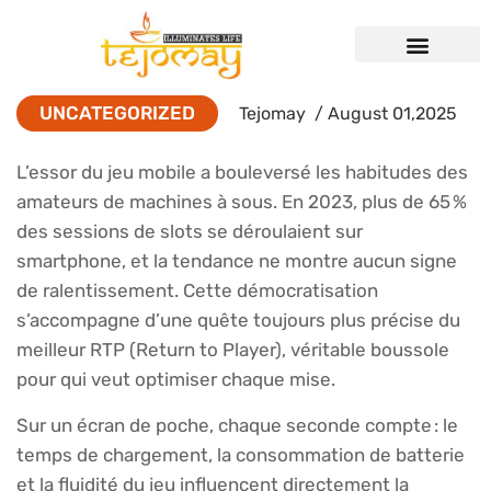
UNCATEGORIZED
Tejomay
/ August 01,2025
L’essor du jeu mobile a bouleversé les habitudes des
amateurs de machines à sous. En 2023, plus de 65 %
des sessions de slots se déroulaient sur
smartphone, et la tendance ne montre aucun signe
de ralentissement. Cette démocratisation
s’accompagne d’une quête toujours plus précise du
meilleur RTP (Return to Player), véritable boussole
pour qui veut optimiser chaque mise.
Sur un écran de poche, chaque seconde compte : le
temps de chargement, la consommation de batterie
et la fluidité du jeu influencent directement la