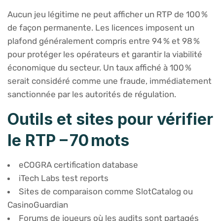
Aucun jeu légitime ne peut afficher un RTP de 100 %
de façon permanente. Les licences imposent un
plafond généralement compris entre 94 % et 98 %
pour protéger les opérateurs et garantir la viabilité
économique du secteur. Un taux affiché à 100 %
serait considéré comme une fraude, immédiatement
sanctionnée par les autorités de régulation.
Outils et sites pour vérifier
le RTP – 70 mots
eCOGRA certification database
iTech Labs test reports
Sites de comparaison comme SlotCatalog ou
CasinoGuardian
Forums de joueurs où les audits sont partagés