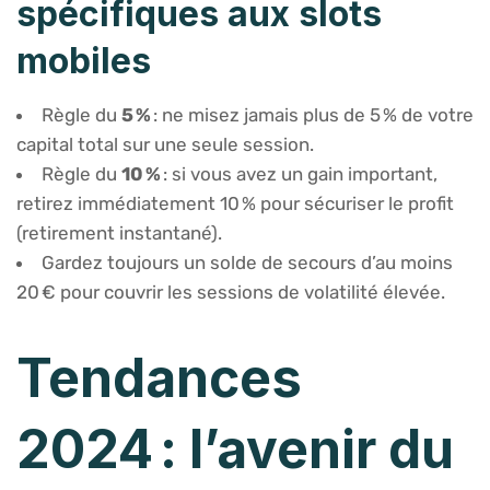
spécifiques aux slots
mobiles
Règle du
5 %
: ne misez jamais plus de 5 % de votre
capital total sur une seule session.
Règle du
10 %
: si vous avez un gain important,
retirez immédiatement 10 % pour sécuriser le profit
(retirement instantané).
Gardez toujours un solde de secours d’au moins
20 € pour couvrir les sessions de volatilité élevée.
Tendances
2024 : l’avenir du