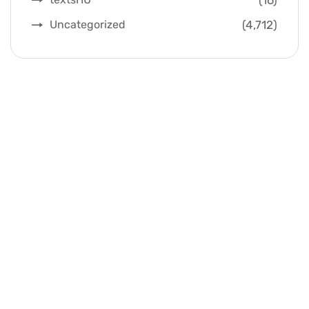
(4,712)
Uncategorized
Quick Links
Home
History
FAQ
Our Work