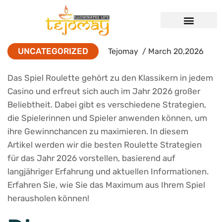
UNCATEGORIZED
Tejomay
/ March 20,2026
Das Spiel Roulette gehört zu den Klassikern in jedem
Casino und erfreut sich auch im Jahr 2026 großer
Beliebtheit. Dabei gibt es verschiedene Strategien,
die Spielerinnen und Spieler anwenden können, um
ihre Gewinnchancen zu maximieren. In diesem
Artikel werden wir die besten Roulette Strategien
für das Jahr 2026 vorstellen, basierend auf
langjähriger
Erfahrung und aktuellen Informationen.
Erfahren Sie, wie Sie das Maximum aus Ihrem Spiel
herausholen können!