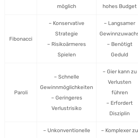
möglich
hohes Budget
– Konservative
– Langsamer
Strategie
Gewinnzuwach
Fibonacci
– Risikoärmeres
– Benötigt
Spielen
Geduld
– Gier kann zu
– Schnelle
Verlusten
Gewinnmöglichkeiten
Paroli
führen
– Geringeres
– Erfordert
Verlustrisiko
Disziplin
– Unkonventionelle
– Komplexer zu