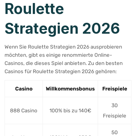
Roulette
Strategien 2026
Wenn Sie Roulette Strategien 2026 ausprobieren
möchten, gibt es einige renommierte Online-
Casinos, die dieses Spiel anbieten. Zu den besten
Casinos für Roulette Strategien 2026 gehören:
Casino
Willkommensbonus
Freispiele
30
888 Casino
100% bis zu 140€
Freispiele
50