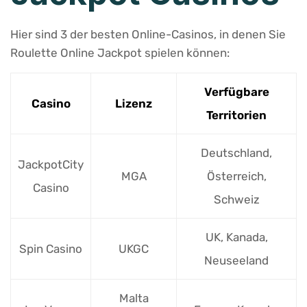
Hier sind 3 der besten Online-Casinos, in denen Sie
Roulette Online Jackpot spielen können:
Verfügbare
Casino
Lizenz
Territorien
Deutschland,
JackpotCity
MGA
Österreich,
Casino
Schweiz
UK, Kanada,
Spin Casino
UKGC
Neuseeland
Malta