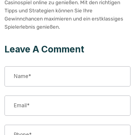
Casinospiel online zu genießen. Mit den richtigen
Tipps und Strategien können Sie Ihre
Gewinnchancen maximieren und ein erstklassiges
Spielerlebnis genießen.
Leave A Comment