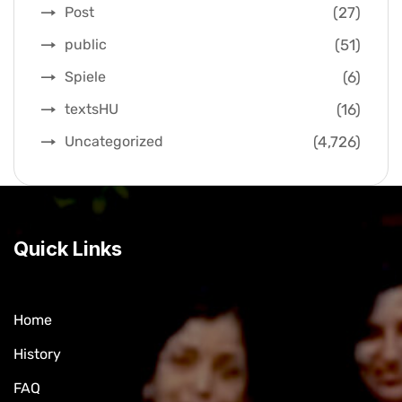
(27)
Post
(51)
public
(6)
Spiele
(16)
textsHU
(4,726)
Uncategorized
Quick Links
Home
History
FAQ