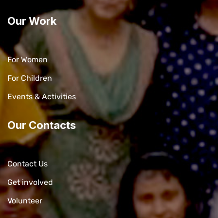
Our Work
For Women
For Children
Events & Activities
Our Contacts
Contact Us
Get involved
Volunteer