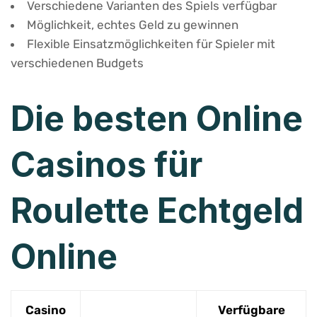
Verschiedene Varianten des Spiels verfügbar
Möglichkeit, echtes Geld zu gewinnen
Flexible Einsatzmöglichkeiten für Spieler mit
verschiedenen Budgets
Die besten Online
Casinos für
Roulette Echtgeld
Online
Casino
Verfügbare