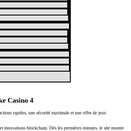
ake Casino 4
actions rapides, une sécurité maximale et une offre de jeux
et innovations blockchain. Dès les premières minutes, le site montre