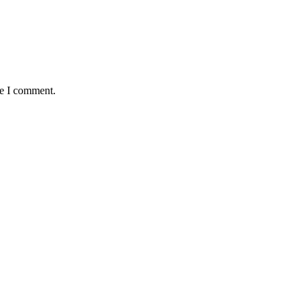
me I comment.