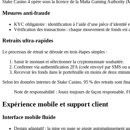
Stake Casino 4 opère sous la licence de la Malta Gaming Authority (MGA
Mesures anti-fraude
KYC obligatoire : identification à l’aide d’une pièce d’identité 
Vérification des transactions : chaque mouvement de fonds est 
Retraits ultra‑rapides
Le processus de retrait se déroule en trois étapes simples :
Saisir le montant et sélectionner la cryptomonnaie souhaitée.
Confirmer via authentification 2FA (code envoyé par SMS ou ap
Recevoir les fonds dans le portefeuille en moins de deux minute
Selon les données internes de Stake Casino, 95 % des retraits sont fin
Note de responsabilité : Jouez toujours de façon responsable. F
Expérience mobile et support client
Interface mobile fluide
Design adaptatif : la mise en page se ajuste automatiquement aux