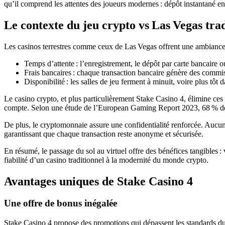
qu’il comprend les attentes des joueurs modernes : dépôt instantané e
Le contexte du jeu crypto vs Las Vegas tra
Les casinos terrestres comme ceux de Las Vegas offrent une ambiance in
Temps d’attente : l’enregistrement, le dépôt par carte bancaire o
Frais bancaires : chaque transaction bancaire génère des commis
Disponibilité : les salles de jeu ferment à minuit, voire plus tôt d
Le casino crypto, et plus particulièrement Stake Casino 4, élimine ces
compte. Selon une étude de l’European Gaming Report 2023, 68 % des jo
De plus, le cryptomonnaie assure une confidentialité renforcée. Aucun n
garantissant que chaque transaction reste anonyme et sécurisée.
En résumé, le passage du sol au virtuel offre des bénéfices tangibles : v
fiabilité d’un casino traditionnel à la modernité du monde crypto.
Avantages uniques de Stake Casino 4
Une offre de bonus inégalée
Stake Casino 4 propose des promotions qui dépassent les standards d