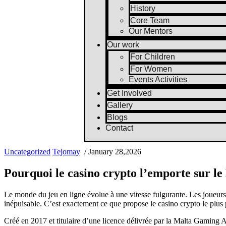
History
Core Team
Our Mentors
Our work
For Children
For Women
Events Activities
Get Involved
Gallery
Blogs
Contact
Uncategorized
Tejomay
/ January 28,2026
Pourquoi le casino crypto l’emporte sur le 
Le monde du jeu en ligne évolue à une vitesse fulgurante. Les joueurs r
inépuisable. C’est exactement ce que propose le casino crypto le plus
Créé en 2017 et titulaire d’une licence délivrée par la Malta Gaming 