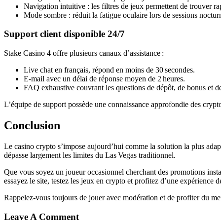
Navigation intuitive : les filtres de jeux permettent de trouver ra
Mode sombre : réduit la fatigue oculaire lors de sessions noctur
Support client disponible 24/7
Stake Casino 4 offre plusieurs canaux d’assistance :
Live chat en français, répond en moins de 30 secondes.
E‑mail avec un délai de réponse moyen de 2 heures.
FAQ exhaustive couvrant les questions de dépôt, de bonus et de
L’équipe de support possède une connaissance approfondie des cryptom
Conclusion
Le casino crypto s’impose aujourd’hui comme la solution la plus adap
dépasse largement les limites du Las Vegas traditionnel.
Que vous soyez un joueur occasionnel cherchant des promotions instant
essayez le site, testez les jeux en crypto et profitez d’une expérience de
Rappelez‑vous toujours de jouer avec modération et de profiter du meil
Leave A Comment