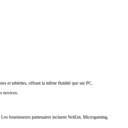
s et tablettes, offrant la même fluidité que sur PC.
es novices.
ct. Les fournisseurs partenaires incluent NetEnt, Microgaming,