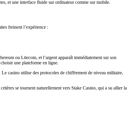
es, et une interface fluide sur ordinateur comme sur mobile.
tes freinent l’expérience :
 Ethereum ou Litecoin, et l’argent apparaît immédiatement sur son
choisir une plateforme en ligne.
 Le casino utilise des protocoles de chiffrement de niveau militaire,
 critères se tournent naturellement vers Stake Casino, qui a su allier la