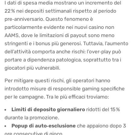
I dati di spesa media mostrano un incremento del
22 % nei depositi settimanali rispetto al periodo
pre‑anniversario. Questo fenomeno è
particolarmente evidente nei nuovi casino non
AAMS, dove le limitazioni di payout sono meno
stringenti e i bonus più generosi. Tuttavia, l’aumento
dell’attività comporta anche rischi: l’over‑play può
portare a dipendenza patologica, soprattutto tra i
giocatori più vulnerabili.
Per mitigare questi rischi, gli operatori hanno
introdotto misure di responsible gaming specifiche
per le campagne. Tra le più efficaci troviamo:
Limiti di deposito giornaliero
ridotti del 15 %
durante la promozione.
Popup di auto‑esclusione
che appaiono dopo 3
ore consecutive di gioco.