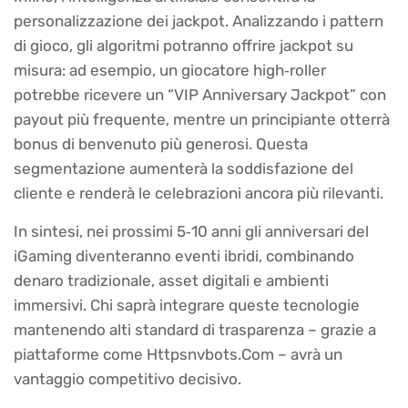
personalizzazione dei jackpot. Analizzando i pattern
di gioco, gli algoritmi potranno offrire jackpot su
misura: ad esempio, un giocatore high‑roller
potrebbe ricevere un “VIP Anniversary Jackpot” con
payout più frequente, mentre un principiante otterrà
bonus di benvenuto più generosi. Questa
segmentazione aumenterà la soddisfazione del
cliente e renderà le celebrazioni ancora più rilevanti.
In sintesi, nei prossimi 5‑10 anni gli anniversari del
iGaming diventeranno eventi ibridi, combinando
denaro tradizionale, asset digitali e ambienti
immersivi. Chi saprà integrare queste tecnologie
mantenendo alti standard di trasparenza – grazie a
piattaforme come Httpsnvbots.Com – avrà un
vantaggio competitivo decisivo.