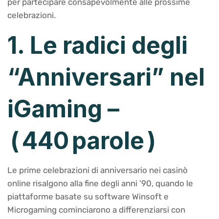
per partecipare consapevolmente alle prossime
celebrazioni.
1. Le radici degli
“Anniversari” nel
iGaming –
( 440 parole )
Le prime celebrazioni di anniversario nei casinò
online risalgono alla fine degli anni ’90, quando le
piattaforme basate su software Winsoft e
Microgaming cominciarono a differenziarsi con