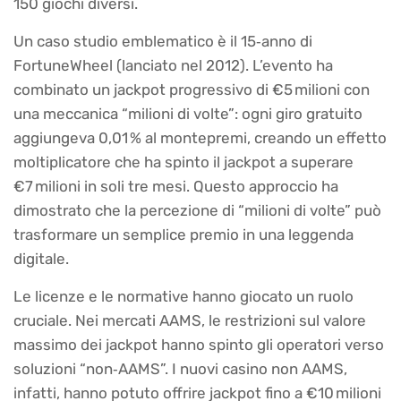
150 giochi diversi.
Un caso studio emblematico è il 15‑anno di
FortuneWheel (lanciato nel 2012). L’evento ha
combinato un jackpot progressivo di €5 milioni con
una meccanica “milioni di volte”: ogni giro gratuito
aggiungeva 0,01 % al montepremi, creando un effetto
moltiplicatore che ha spinto il jackpot a superare
€7 milioni in soli tre mesi. Questo approccio ha
dimostrato che la percezione di “milioni di volte” può
trasformare un semplice premio in una leggenda
digitale.
Le licenze e le normative hanno giocato un ruolo
cruciale. Nei mercati AAMS, le restrizioni sul valore
massimo dei jackpot hanno spinto gli operatori verso
soluzioni “non‑AAMS”. I nuovi casino non AAMS,
infatti, hanno potuto offrire jackpot fino a €10 milioni