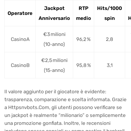
Jackpot
RTP
Hits/1000
Operatore
Anniversario
medio
spin
H
€3 milioni
CasinoA
96,2 %
2,8
(10‑anno)
€2,5 milioni
CasinoB
95,8 %
3,1
(15‑anno)
Il valore aggiunto per il giocatore è evidente:
trasparenza, comparazione e scelta informata. Grazie
a Httpsnvbots.Com, gli utenti possono verificare se
un jackpot è realmente “milionario” o semplicemente
una promozione gonfiata. Inoltre, le recensioni
includono spesso consigli su come gestire il bankroll