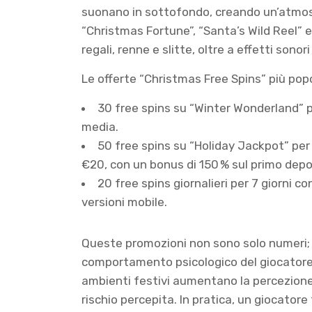
suonano in sottofondo, creando un’atmosfe
“Christmas Fortune”, “Santa’s Wild Reel” e
regali, renne e slitte, oltre a effetti son
Le offerte “Christmas Free Spins” più popo
30 free spins su “Winter Wonderland” per
media.
50 free spins su “Holiday Jackpot” per
€20, con un bonus di 150 % sul primo depo
20 free spins giornalieri per 7 giorni co
versioni mobile.
Queste promozioni non sono solo numeri; l
comportamento psicologico del giocatore
ambienti festivi aumentano la percezione d
rischio percepita. In pratica, un giocator