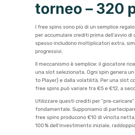
torneo – 320 
I free spins sono più di un semplice regal
per accumulare crediti prima dell’avvio di u
spesso includono moltiplicatori extra, sim
progressivi.
Il meccanismo è semplice: il giocatore ric
una slot selezionata. Ogni spin genera un 
to Player) e dalla volatilità. Per una slot c
free spins può variare tra €5 e €12, a sec
Utilizzare questi crediti per “pre‑caricare”
fondamentale. Supponiamo di partecipare 
free spins producono €10 di vincita netta, 
100 % dell’investimento iniziale, raddoppian