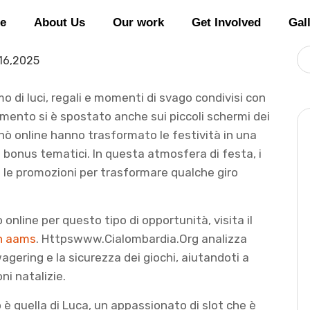
e
About Us
Our work
Get Involved
Gal
16,2025
o di luci, regali e momenti di svago condivisi con
ertimento si è spostato anche sui piccoli schermi dei
nò online hanno trasformato le festività in una
 e bonus tematici. In questa atmosfera di festa, i
 le promozioni per trasformare qualche giro
o online per questo tipo di opportunità, visita il
n aams
. Httpswww.Cialombardia.Org analizza
wagering e la sicurezza dei giochi, aiutandoti a
ni natalizie.
o è quella di Luca, un appassionato di slot che è