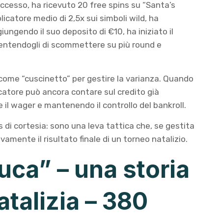
uccesso, ha ricevuto 20 free spins su “Santa’s
icatore medio di 2,5x sui simboli wild, ha
iungendo il suo deposito di €10, ha iniziato il
sentendogli di scommettere su più round e
 come “cuscinetto” per gestire la varianza. Quando
iocatore può ancora contare sul credito già
l wager e mantenendo il controllo del bankroll.
s di cortesia: sono una leva tattica che, se gestita
amente il risultato finale di un torneo natalizio.
Luca” – una storia
talizia – 380