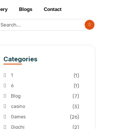
lery
Blogs
Contact
Categories
(1)
1
(1)
6
(7)
Blog
(5)
casino
(26)
Games
(2)
Giochi