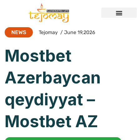
NEWS
Tejomay
/ June 19,2026
Mostbet
Azerbaycan
qeydiyyat –
Mostbet AZ