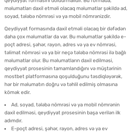
qeydiyyat formasını doldurmalıdır. Bu formada,
məlumatları daxil etməli olacaq məlumatlar şəkildə ad,
soyad, tələbə nömrəsi və ya mobil nömrənizdir.
Qeydiyyat formasında daxil etməli olacaq bir dəfədən
daha çox məlumatlar da var. Bu məlumatlar şəkildə e-
poçt adresi, şəhər, rayon, adres və ya ev nömrəsi,
təlimat nömrəsi və ya bir neçə tələbə nömrəsi ilə bağlı
məlumatlar olur. Bu məlumatların daxil edilməsi,
qeydiyyat prosesinin tamamlandığını və müştərinin
mostbet platformasına qoşulduğunu təsdiqləyərək,
hər bir məlumatın doğru və təhlil edilmiş olmasına
kömək edir.
Ad, soyad, tələbə nömrəsi və ya mobil nömrənin
daxil edilməsi, qeydiyyat prosesinin başa verilən ilk
adımdır.
E-poçt adresi, şəhər, rayon, adres və ya ev