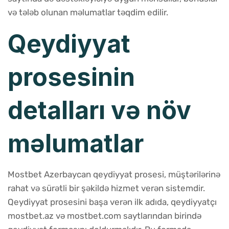
və tələb olunan məlumatlar təqdim edilir.
Qeydiyyat
prosesinin
detalları və növ
məlumatlar
Mostbet Azerbaycan qeydiyyat prosesi, müştərilərinə
rahat və sürətli bir şəkildə hizmet verən sistemdir.
Qeydiyyat prosesini başa verən ilk adıda, qeydiyyatçı
mostbet.az və mostbet.com saytlarından birində