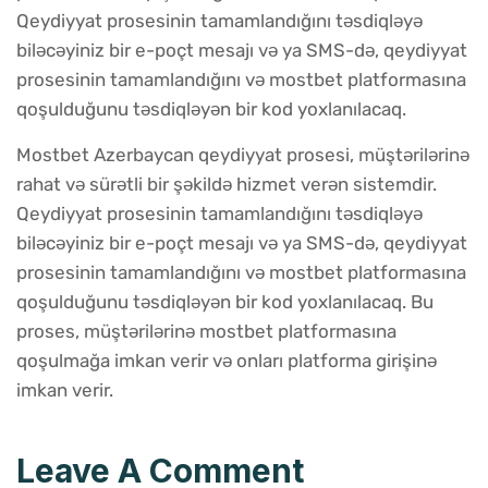
Qeydiyyat prosesinin tamamlandığını təsdiqləyə
biləcəyiniz bir e-poçt mesajı və ya SMS-də, qeydiyyat
prosesinin tamamlandığını və mostbet platformasına
qoşulduğunu təsdiqləyən bir kod yoxlanılacaq.
Mostbet Azerbaycan qeydiyyat prosesi, müştərilərinə
rahat və sürətli bir şəkildə hizmet verən sistemdir.
Qeydiyyat prosesinin tamamlandığını təsdiqləyə
biləcəyiniz bir e-poçt mesajı və ya SMS-də, qeydiyyat
prosesinin tamamlandığını və mostbet platformasına
qoşulduğunu təsdiqləyən bir kod yoxlanılacaq. Bu
proses, müştərilərinə mostbet platformasına
qoşulmağa imkan verir və onları platforma girişinə
imkan verir.
Leave A Comment