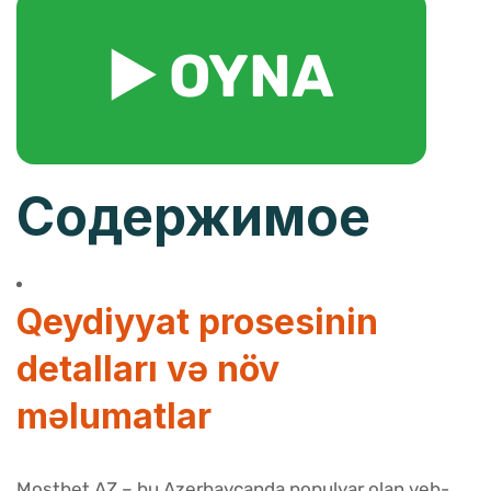
▶️ OYNA
Содержимое
Qeydiyyat prosesinin
detalları və növ
məlumatlar
Mostbet AZ – bu Azerbaycanda populyar olan veb-