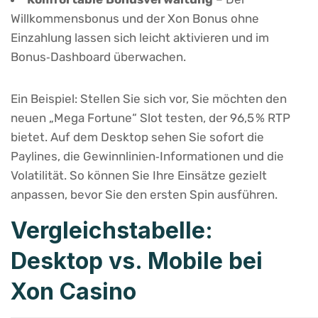
Willkommensbonus und der Xon Bonus ohne
Einzahlung lassen sich leicht aktivieren und im
Bonus‑Dashboard überwachen.
Ein Beispiel: Stellen Sie sich vor, Sie möchten den
neuen „Mega Fortune“ Slot testen, der 96,5 % RTP
bietet. Auf dem Desktop sehen Sie sofort die
Paylines, die Gewinnlinien‑Informationen und die
Volatilität. So können Sie Ihre Einsätze gezielt
anpassen, bevor Sie den ersten Spin ausführen.
Vergleichstabelle:
Desktop vs. Mobile bei
Xon Casino