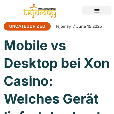
UNCATEGORIZED
Tejomay
/ June 15,2025
Mobile vs
Desktop bei Xon
Casino:
Welches Gerät