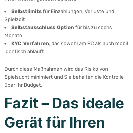
Selbstlimits
für Einzahlungen, Verluste und
Spielzeit
Selbstausschluss‑Option
für bis zu sechs
Monate
KYC‑Verfahren
, das sowohl am PC als auch mobil
identisch abläuft
Durch diese Maßnahmen wird das Risiko von
Spielsucht minimiert und Sie behalten die Kontrolle
über Ihr Budget.
Fazit – Das ideale
Gerät für Ihren