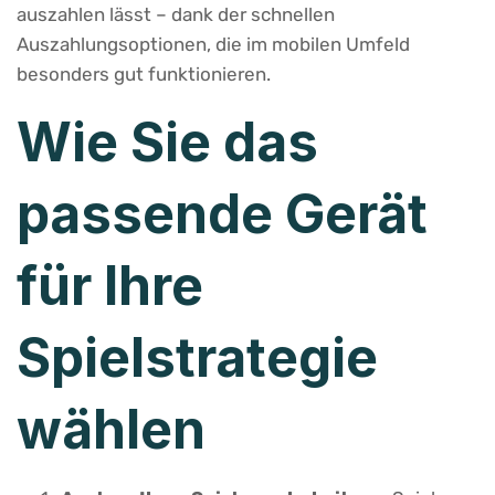
auszahlen lässt – dank der schnellen
Auszahlungsoptionen, die im mobilen Umfeld
besonders gut funktionieren.
Wie Sie das
passende Gerät
für Ihre
Spielstrategie
wählen