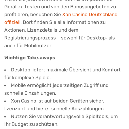
Gerät zu testen und von den Bonusangeboten zu
profitieren, besuchen Sie
Xon Casino Deutschland
offiziell
. Dort finden Sie alle Informationen zu
Aktionen, Lizenzdetails und dem
Registrierungsprozess – sowohl für Desktop‑ als
auch für Mobilnutzer.
Wichtige Take‑aways
Desktop liefert maximale Übersicht und Komfort
für komplexe Spiele.
Mobile ermöglicht jederzeitigen Zugriff und
schnelle Einzahlungen.
Xon Casino ist auf beiden Geräten sicher,
lizenziert und bietet schnelle Auszahlungen.
Nutzen Sie verantwortungsvolle Spieltools, um
Ihr Budget zu schützen.