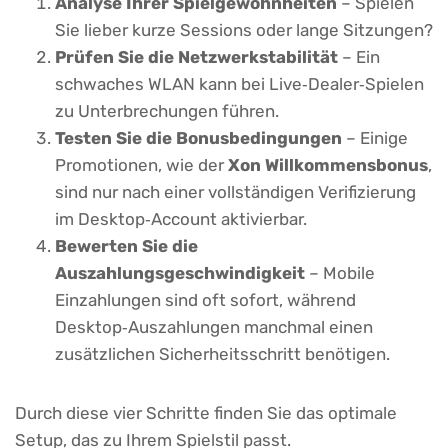
Analyse Ihrer Spielgewohnheiten
– Spielen
Sie lieber kurze Sessions oder lange Sitzungen?
Prüfen Sie die Netzwerkstabilität
– Ein
schwaches WLAN kann bei Live‑Dealer‑Spielen
zu Unterbrechungen führen.
Testen Sie die Bonusbedingungen
– Einige
Promotionen, wie der
Xon Willkommensbonus
,
sind nur nach einer vollständigen Verifizierung
im Desktop‑Account aktivierbar.
Bewerten Sie die
Auszahlungsgeschwindigkeit
– Mobile
Einzahlungen sind oft sofort, während
Desktop‑Auszahlungen manchmal einen
zusätzlichen Sicherheitsschritt benötigen.
Durch diese vier Schritte finden Sie das optimale
Setup, das zu Ihrem Spielstil passt.