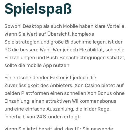
Spielspaß
Sowohl Desktop als auch Mobile haben klare Vorteile.
Wenn Sie Wert auf Übersicht, komplexe
Spielstrategien und große Bildschirme legen, ist der
PC die bessere Wahl. Wer jedoch Flexibilität, schnelle
Einzahlungen und Push‑Benachrichtigungen schätzt,
sollte die mobile App nutzen.
Ein entscheidender Faktor ist jedoch die
Zuverlässigkeit des Anbieters. Xon Casino bietet auf
beiden Plattformen einen schnellen Xon Bonus ohne
Einzahlung, einen attraktiven Willkommensbonus
und eine einfache Auszahlung, die in der Regel
innerhalb von 24 Stunden erfolgt.
Wenn Sie jetzt bereit sind, das für Sie passende