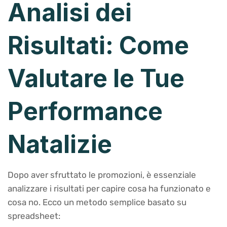
Analisi dei
Risultati: Come
Valutare le Tue
Performance
Natalizie
Dopo aver sfruttato le promozioni, è essenziale
analizzare i risultati per capire cosa ha funzionato e
cosa no. Ecco un metodo semplice basato su
spreadsheet: