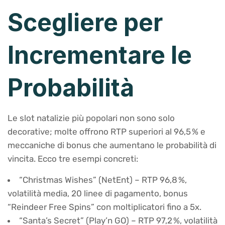
Scegliere per
Incrementare le
Probabilità
Le slot natalizie più popolari non sono solo
decorative; molte offrono RTP superiori al 96,5 % e
meccaniche di bonus che aumentano le probabilità di
vincita. Ecco tre esempi concreti:
“Christmas Wishes” (NetEnt) – RTP 96,8 %,
volatilità media, 20 linee di pagamento, bonus
“Reindeer Free Spins” con moltiplicatori fino a 5x.
“Santa’s Secret” (Play’n GO) – RTP 97,2 %, volatilità