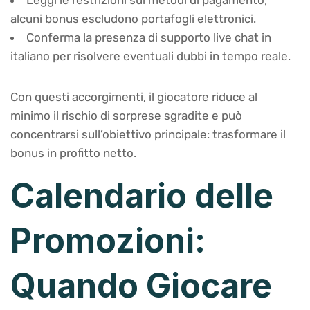
alcuni bonus escludono portafogli elettronici.
Conferma la presenza di supporto live chat in
italiano per risolvere eventuali dubbi in tempo reale.
Con questi accorgimenti, il giocatore riduce al
minimo il rischio di sorprese sgradite e può
concentrarsi sull’obiettivo principale: trasformare il
bonus in profitto netto.
Calendario delle
Promozioni:
Quando Giocare