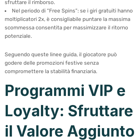
sfruttare il rimborso.
Nel periodo di “Free Spins”: se i giri gratuiti hanno
moltiplicatori 2x, è consigliabile puntare la massima
scommessa consentita per massimizzare il ritorno
potenziale.
Seguendo queste linee guida, il giocatore può
godere delle promozioni festive senza
compromettere la stabilità finanziaria.
Programmi VIP e
Loyalty: Sfruttare
il Valore Aggiunto