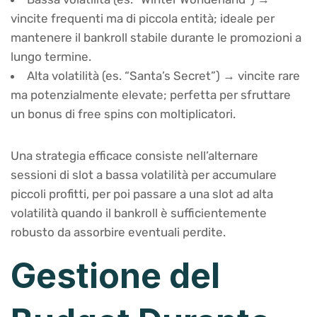
vincite frequenti ma di piccola entità; ideale per
mantenere il bankroll stabile durante le promozioni a
lungo termine.
Alta volatilità (es. “Santa’s Secret”) → vincite rare
ma potenzialmente elevate; perfetta per sfruttare
un bonus di free spins con moltiplicatori.
Una strategia efficace consiste nell’alternare
sessioni di slot a bassa volatilità per accumulare
piccoli profitti, per poi passare a una slot ad alta
volatilità quando il bankroll è sufficientemente
robusto da assorbire eventuali perdite.
Gestione del