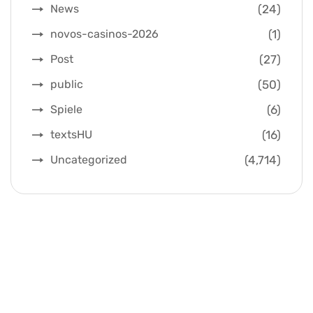
(24)
News
(1)
novos-casinos-2026
(27)
Post
(50)
public
(6)
Spiele
(16)
textsHU
(4,714)
Uncategorized
Quick Links
Home