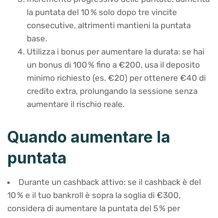
la puntata del 10 % solo dopo tre vincite
consecutive, altrimenti mantieni la puntata
base.
Utilizza i bonus per aumentare la durata: se hai
un bonus di 100 % fino a €200, usa il deposito
minimo richiesto (es. €20) per ottenere €40 di
credito extra, prolungando la sessione senza
aumentare il rischio reale.
Quando aumentare la
puntata
Durante un cashback attivo: se il cashback è del
10 % e il tuo bankroll è sopra la soglia di €300,
considera di aumentare la puntata del 5 % per