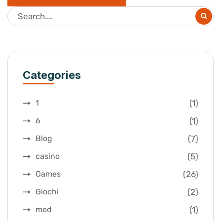
Categories
(1)
1
(1)
6
(7)
Blog
(5)
casino
(26)
Games
(2)
Giochi
(1)
med