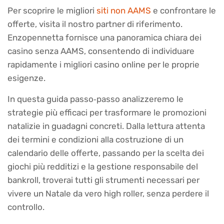
Per scoprire le migliori
siti non AAMS
e confrontare le
offerte, visita il nostro partner di riferimento.
Enzopennetta fornisce una panoramica chiara dei
casino senza AAMS, consentendo di individuare
rapidamente i migliori casino online per le proprie
esigenze.
In questa guida passo‑passo analizzeremo le
strategie più efficaci per trasformare le promozioni
natalizie in guadagni concreti. Dalla lettura attenta
dei termini e condizioni alla costruzione di un
calendario delle offerte, passando per la scelta dei
giochi più redditizi e la gestione responsabile del
bankroll, troverai tutti gli strumenti necessari per
vivere un Natale da vero high roller, senza perdere il
controllo.