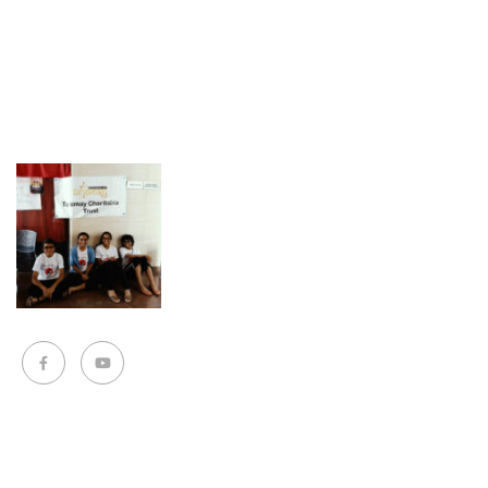
Volunteer
Gallery
Copyright ©tejomay-ngo.org
Dragon Link