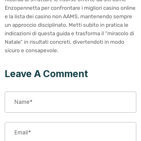
Enzopennetta per confrontare i migliori casino online
e la lista dei casino non AAMS, mantenendo sempre
un approccio disciplinato. Metti subito in pratica le
indicazioni di questa guida e trasforma il “miracolo di
Natale” in risultati concreti, divertendoti in modo
sicuro e consapevole.
Leave A Comment