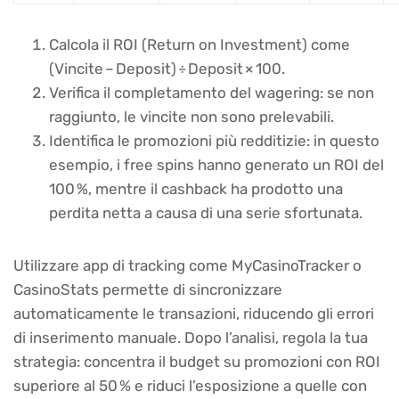
Calcola il ROI (Return on Investment) come
(Vincite – Deposit) ÷ Deposit × 100.
Verifica il completamento del wagering: se non
raggiunto, le vincite non sono prelevabili.
Identifica le promozioni più redditizie: in questo
esempio, i free spins hanno generato un ROI del
100 %, mentre il cashback ha prodotto una
perdita netta a causa di una serie sfortunata.
Utilizzare app di tracking come MyCasinoTracker o
CasinoStats permette di sincronizzare
automaticamente le transazioni, riducendo gli errori
di inserimento manuale. Dopo l’analisi, regola la tua
strategia: concentra il budget su promozioni con ROI
superiore al 50 % e riduci l’esposizione a quelle con