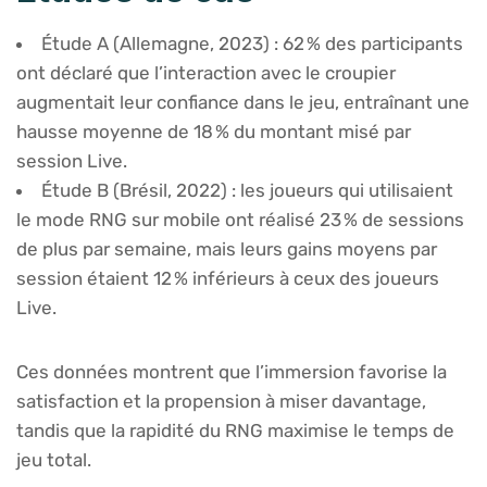
Étude A (Allemagne, 2023) : 62 % des participants
ont déclaré que l’interaction avec le croupier
augmentait leur confiance dans le jeu, entraînant une
hausse moyenne de 18 % du montant misé par
session Live.
Étude B (Brésil, 2022) : les joueurs qui utilisaient
le mode RNG sur mobile ont réalisé 23 % de sessions
de plus par semaine, mais leurs gains moyens par
session étaient 12 % inférieurs à ceux des joueurs
Live.
Ces données montrent que l’immersion favorise la
satisfaction et la propension à miser davantage,
tandis que la rapidité du RNG maximise le temps de
jeu total.