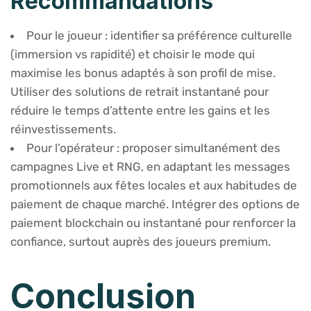
Recommandations
Pour le joueur : identifier sa préférence culturelle
(immersion vs rapidité) et choisir le mode qui
maximise les bonus adaptés à son profil de mise.
Utiliser des solutions de retrait instantané pour
réduire le temps d’attente entre les gains et les
réinvestissements.
Pour l’opérateur : proposer simultanément des
campagnes Live et RNG, en adaptant les messages
promotionnels aux fêtes locales et aux habitudes de
paiement de chaque marché. Intégrer des options de
paiement blockchain ou instantané pour renforcer la
confiance, surtout auprès des joueurs premium.
Conclusion