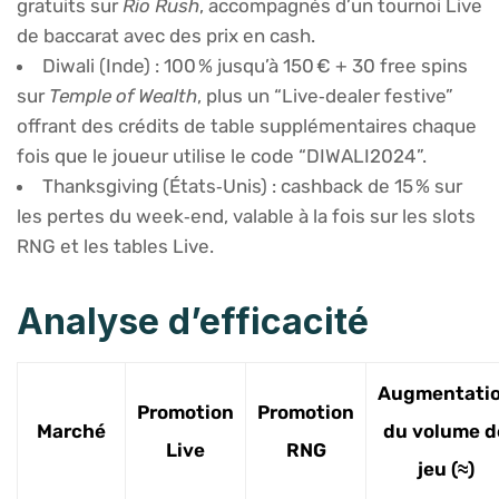
gratuits sur
Rio Rush
, accompagnés d’un tournoi Live
de baccarat avec des prix en cash.
Diwali (Inde) : 100 % jusqu’à 150 € + 30 free spins
sur
Temple of Wealth
, plus un “Live‑dealer festive”
offrant des crédits de table supplémentaires chaque
fois que le joueur utilise le code “DIWALI2024”.
Thanksgiving (États‑Unis) : cashback de 15 % sur
les pertes du week‑end, valable à la fois sur les slots
RNG et les tables Live.
Analyse d’efficacité
Augmentati
Promotion
Promotion
Marché
du volume d
Live
RNG
jeu (≈)