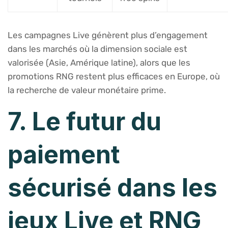
Les campagnes Live génèrent plus d’engagement
dans les marchés où la dimension sociale est
valorisée (Asie, Amérique latine), alors que les
promotions RNG restent plus efficaces en Europe, où
la recherche de valeur monétaire prime.
7. Le futur du
paiement
sécurisé dans les
jeux Live et RNG