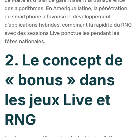
des algorithmes. En Amérique latine, la pénétration
du smartphone a favorisé le développement
d’applications hybrides, combinant la rapidité du RNG
avec des sessions Live ponctuelles pendant les
fêtes nationales.
2. Le concept de
« bonus » dans
les jeux Live et
RNG