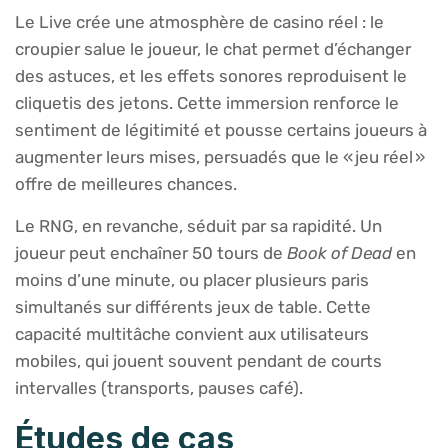
Le Live crée une atmosphère de casino réel : le
croupier salue le joueur, le chat permet d’échanger
des astuces, et les effets sonores reproduisent le
cliquetis des jetons. Cette immersion renforce le
sentiment de légitimité et pousse certains joueurs à
augmenter leurs mises, persuadés que le « jeu réel »
offre de meilleures chances.
Le RNG, en revanche, séduit par sa rapidité. Un
joueur peut enchaîner 50 tours de
Book of Dead
en
moins d’une minute, ou placer plusieurs paris
simultanés sur différents jeux de table. Cette
capacité multitâche convient aux utilisateurs
mobiles, qui jouent souvent pendant de courts
intervalles (transports, pauses café).
Études de cas