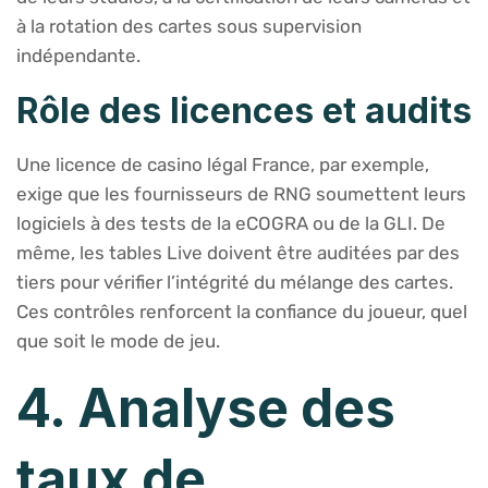
à la rotation des cartes sous supervision
indépendante.
Rôle des licences et audits
Une licence de casino légal France, par exemple,
exige que les fournisseurs de RNG soumettent leurs
logiciels à des tests de la eCOGRA ou de la GLI. De
même, les tables Live doivent être auditées par des
tiers pour vérifier l’intégrité du mélange des cartes.
Ces contrôles renforcent la confiance du joueur, quel
que soit le mode de jeu.
4. Analyse des
taux de