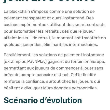
La blockchain s’impose comme une solution de
paiement transparent et quasi instantané. Des
casinos expérimentaux utilisent des smart contracts
pour automatiser les retraits : dès que le joueur
atteint le seuil de retrait, le montant est transféré en
quelques secondes, éliminant les intermédiaires.
Parallèlement, les solutions de paiement instantané
(ex. Zimpler, PayNPlay) gagnent du terrain en Europe,
permettant aux joueurs de commencer à jouer sans
créer de compte bancaire distinct. Cette fluidité
renforce la confiance, surtout chez les joueurs qui
hésitent à divulguer leurs données personnelles.
Scénario d’évolution