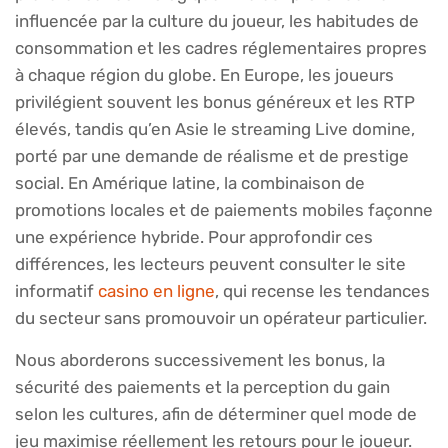
influencée par la culture du joueur, les habitudes de
consommation et les cadres réglementaires propres
à chaque région du globe. En Europe, les joueurs
privilégient souvent les bonus généreux et les RTP
élevés, tandis qu’en Asie le streaming Live domine,
porté par une demande de réalisme et de prestige
social. En Amérique latine, la combinaison de
promotions locales et de paiements mobiles façonne
une expérience hybride. Pour approfondir ces
différences, les lecteurs peuvent consulter le site
informatif
casino en ligne
, qui recense les tendances
du secteur sans promouvoir un opérateur particulier.
Nous aborderons successivement les bonus, la
sécurité des paiements et la perception du gain
selon les cultures, afin de déterminer quel mode de
jeu maximise réellement les retours pour le joueur.