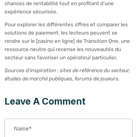
chances de rentabilité tout en profitant d’une
expérience sécurisée.
Pour explorer les différentes offres et comparer les
solutions de paiement, les lecteurs peuvent se
rendre sur le [casino en ligne] de Transition One, une
ressource neutre qui recense les nouveautés du
secteur sans favoriser un opérateur particulier.
Sources d’inspiration : sites de référence du secteur,
études de marché publiques, forums de joueurs.
Leave A Comment