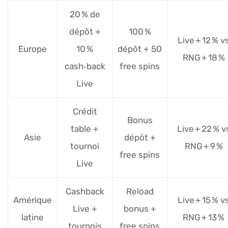
20 % de
dépôt +
100 %
Live + 12 % v
Europe
10 %
dépôt + 50
RNG + 18 %
cash‑back
free spins
Live
Crédit
Bonus
table +
Live + 22 % v
Asie
dépôt +
tournoi
RNG + 9 %
free spins
Live
Cashback
Reload
Amérique
Live + 15 % v
Live +
bonus +
latine
RNG + 13 %
tournois
free spins