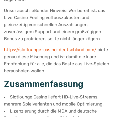
Unser abschließender Hinweis: Wer bereit ist, das
Live‑Casino‑Feeling voll auszukosten und
gleichzeitig von schnellen Auszahlungen,
zuverlässigem Support und einem großzügigen
Bonus zu profitieren, sollte nicht länger zögern.
https://slotlounge-casino-deutschland.com/
bietet
genau diese Mischung und ist damit die klare
Empfehlung für alle, die das Beste aus Live‑Spielen
herausholen wollen.
Zusammenfassung
Slotlounge Casino liefert HD‑Live‑Streams,
mehrere Spielvarianten und mobile Optimierung.
Lizenzierung durch die MGA und deutsche