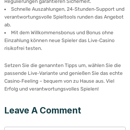
Regulierungen garantieren Sicherheit.
Schnelle Auszahlungen, 24‑Stunden‑Support und
verantwortungsvolle Spieltools runden das Angebot
ab.
Mit dem Willkommensbonus und Bonus ohne
Einzahlung können neue Spieler das Live‑Casino
risikofrei testen.
Setzen Sie die genannten Tipps um, wählen Sie die
passende Live‑Variante und genießen Sie das echte
Casino‑Feeling – bequem von zu Hause aus. Viel
Erfolg und verantwortungsvolles Spielen!
Leave A Comment