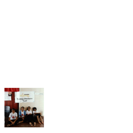
Our Contacts
Contact Us
Get involved
Volunteer
Gallery