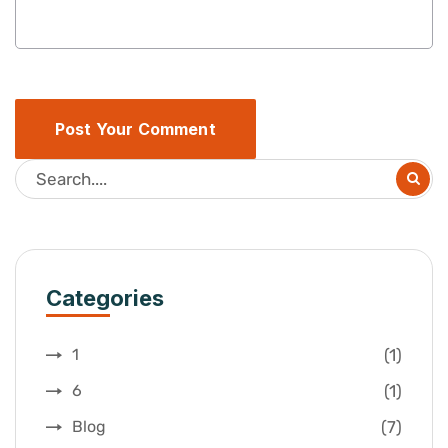
Categories
(1)
1
(1)
6
(7)
Blog