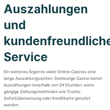
Auszahlungen
und
kundenfreundlich
Service
Ein weiteres Ärgernis vieler Online‑Casinos sind
lange Auszahlungszeiten. Slotlounge Casino bietet
Auszahlungen innerhalb von 24 Stunden, wenn
gängige Zahlungsmethoden wie Trustly,
Sofortüberweisung oder Kreditkarte genutzt
werden.