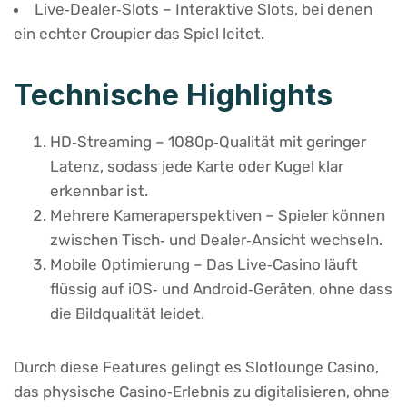
Live‑Dealer‑Slots – Interaktive Slots, bei denen
ein echter Croupier das Spiel leitet.
Technische Highlights
HD‑Streaming – 1080p‑Qualität mit geringer
Latenz, sodass jede Karte oder Kugel klar
erkennbar ist.
Mehrere Kameraperspektiven – Spieler können
zwischen Tisch‑ und Dealer‑Ansicht wechseln.
Mobile Optimierung – Das Live‑Casino läuft
flüssig auf iOS‑ und Android‑Geräten, ohne dass
die Bildqualität leidet.
Durch diese Features gelingt es Slotlounge Casino,
das physische Casino‑Erlebnis zu digitalisieren, ohne