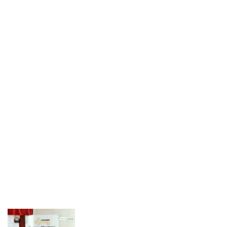
For Women
For Children
Events & Activities
Our Contacts
Contact Us
Get involved
Volunteer
Gallery