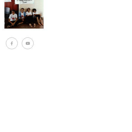
Copyright ©tejomay-ngo.org
Dragon Link