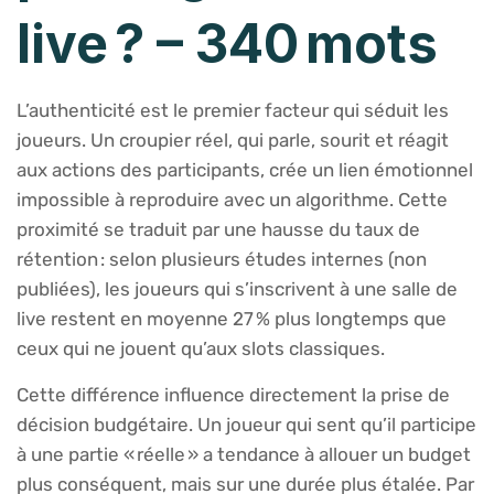
live ? – 340 mots
L’authenticité est le premier facteur qui séduit les
joueurs. Un croupier réel, qui parle, sourit et réagit
aux actions des participants, crée un lien émotionnel
impossible à reproduire avec un algorithme. Cette
proximité se traduit par une hausse du taux de
rétention : selon plusieurs études internes (non
publiées), les joueurs qui s’inscrivent à une salle de
live restent en moyenne 27 % plus longtemps que
ceux qui ne jouent qu’aux slots classiques.
Cette différence influence directement la prise de
décision budgétaire. Un joueur qui sent qu’il participe
à une partie « réelle » a tendance à allouer un budget
plus conséquent, mais sur une durée plus étalée. Par