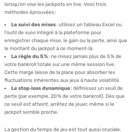
lorsqu’on vise les jackpots en live. Voici trois
méthodes éprouvées :
Le suivi des mises
: utilisez un tableau Excel ou
l’outil de suivi intégré à la plateforme pour
enregistrer chaque mise, le gain ou la perte, ainsi que
le montant du jackpot à ce moment‑là.
La règle du 5 %
: ne misez jamais plus de 5 % de
votre bankroll totale sur une même session live.
Cette marge laisse de la place pour absorber les
fluctuations inhérentes aux jeux à haute volatilité.
Le stop‑loss dynamique
: définissez un seuil de
perte (par exemple, 20 % de votre bankroll). Dès que
ce seuil est atteint, arrêtez de jouer, même si le
jackpot semble proche.
La gestion du temps de jeu est tout aussi cruciale.