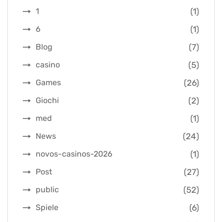
(1)
1
(1)
6
(7)
Blog
(5)
casino
(26)
Games
(2)
Giochi
(1)
med
(24)
News
(1)
novos-casinos-2026
(27)
Post
(52)
public
(6)
Spiele