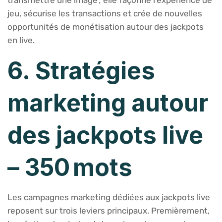
jeu, sécurise les transactions et crée de nouvelles
opportunités de monétisation autour des jackpots
en live.
6. Stratégies
marketing autour
des jackpots live
– 350 mots
Les campagnes marketing dédiées aux jackpots live
reposent sur trois leviers principaux. Premièrement,