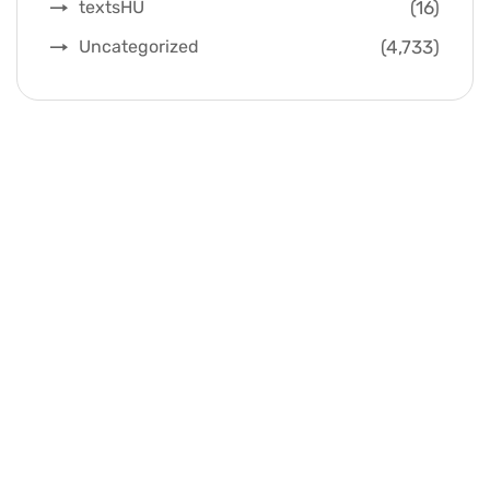
(16)
textsHU
(4,733)
Uncategorized
Quick Links
Home
History
FAQ
Our Work