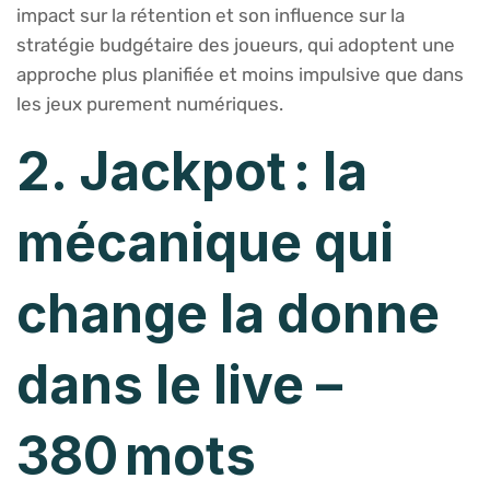
impact sur la rétention et son influence sur la
stratégie budgétaire des joueurs, qui adoptent une
approche plus planifiée et moins impulsive que dans
les jeux purement numériques.
2. Jackpot : la
mécanique qui
change la donne
dans le live –
380 mots