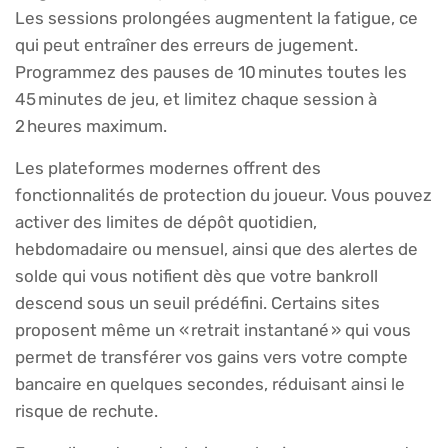
Les sessions prolongées augmentent la fatigue, ce
qui peut entraîner des erreurs de jugement.
Programmez des pauses de 10 minutes toutes les
45 minutes de jeu, et limitez chaque session à
2 heures maximum.
Les plateformes modernes offrent des
fonctionnalités de protection du joueur. Vous pouvez
activer des limites de dépôt quotidien,
hebdomadaire ou mensuel, ainsi que des alertes de
solde qui vous notifient dès que votre bankroll
descend sous un seuil prédéfini. Certains sites
proposent même un « retrait instantané » qui vous
permet de transférer vos gains vers votre compte
bancaire en quelques secondes, réduisant ainsi le
risque de rechute.