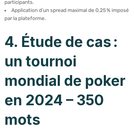
participants.
Application d’un spread maximal de 0,25 % imposé
par la plateforme.
4. Étude de cas :
un tournoi
mondial de poker
en 2024 – 350
mots