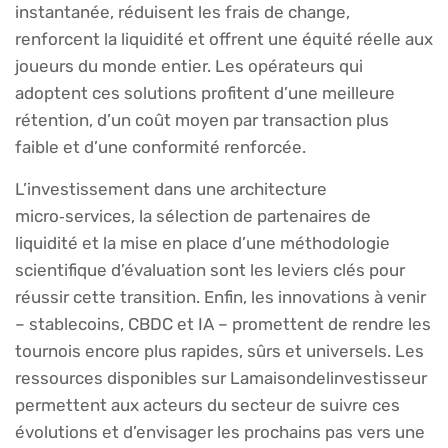
instantanée, réduisent les frais de change,
renforcent la liquidité et offrent une équité réelle aux
joueurs du monde entier. Les opérateurs qui
adoptent ces solutions profitent d’une meilleure
rétention, d’un coût moyen par transaction plus
faible et d’une conformité renforcée.
L’investissement dans une architecture
micro‑services, la sélection de partenaires de
liquidité et la mise en place d’une méthodologie
scientifique d’évaluation sont les leviers clés pour
réussir cette transition. Enfin, les innovations à venir
– stablecoins, CBDC et IA – promettent de rendre les
tournois encore plus rapides, sûrs et universels. Les
ressources disponibles sur Lamaisondelinvestisseur
permettent aux acteurs du secteur de suivre ces
évolutions et d’envisager les prochains pas vers une