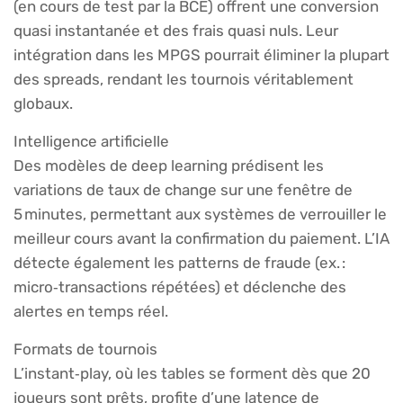
(en cours de test par la BCE) offrent une conversion
quasi instantanée et des frais quasi nuls. Leur
intégration dans les MPGS pourrait éliminer la plupart
des spreads, rendant les tournois véritablement
globaux.
Intelligence artificielle
Des modèles de deep learning prédisent les
variations de taux de change sur une fenêtre de
5 minutes, permettant aux systèmes de verrouiller le
meilleur cours avant la confirmation du paiement. L’IA
détecte également les patterns de fraude (ex. :
micro‑transactions répétées) et déclenche des
alertes en temps réel.
Formats de tournois
L’instant‑play, où les tables se forment dès que 20
joueurs sont prêts, profite d’une latence de