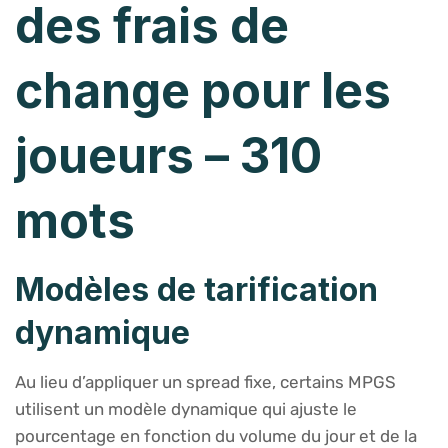
des frais de
change pour les
joueurs – 310
mots
Modèles de tarification
dynamique
Au lieu d’appliquer un spread fixe, certains MPGS
utilisent un modèle dynamique qui ajuste le
pourcentage en fonction du volume du jour et de la