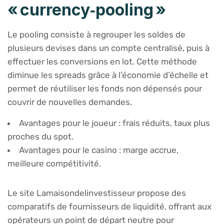
« currency‑pooling »
Le pooling consiste à regrouper les soldes de
plusieurs devises dans un compte centralisé, puis à
effectuer les conversions en lot. Cette méthode
diminue les spreads grâce à l’économie d’échelle et
permet de réutiliser les fonds non dépensés pour
couvrir de nouvelles demandes.
Avantages pour le joueur : frais réduits, taux plus
proches du spot.
Avantages pour le casino : marge accrue,
meilleure compétitivité.
Le site Lamaisondelinvestisseur propose des
comparatifs de fournisseurs de liquidité, offrant aux
opérateurs un point de départ neutre pour