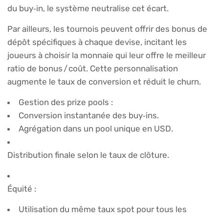
du buy‑in, le système neutralise cet écart.
Par ailleurs, les tournois peuvent offrir des bonus de
dépôt spécifiques à chaque devise, incitant les
joueurs à choisir la monnaie qui leur offre le meilleur
ratio de bonus / coût. Cette personnalisation
augmente le taux de conversion et réduit le churn.
Gestion des prize pools :
Conversion instantanée des buy‑ins.
Agrégation dans un pool unique en USD.
Distribution finale selon le taux de clôture.
Équité :
Utilisation du même taux spot pour tous les