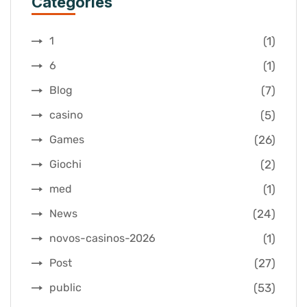
Categories
(1)
1
(1)
6
(7)
Blog
(5)
casino
(26)
Games
(2)
Giochi
(1)
med
(24)
News
(1)
novos-casinos-2026
(27)
Post
(53)
public