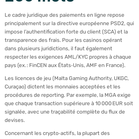
Le cadre juridique des paiements en ligne repose
principalement sur la directive européenne PSD2, qui
impose l’authentification forte du client (SCA) et la
transparence des frais. Pour les casinos opérant
dans plusieurs juridictions, il faut également
respecter les exigences AML/KYC propres à chaque
pays (ex. : FinCEN aux États‑Unis, AMF en France).
Les licences de jeu (Malta Gaming Authority, UKGC,
Curaçao) dictent les monnaies acceptées et les
procédures de reporting. Par exemple, la MGA exige
que chaque transaction supérieure à 10 000 EUR soit
signalée, avec une traçabilité complète du flux de
devises.
Concernant les crypto‑actifs, la plupart des