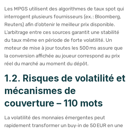
Les MPGS utilisent des algorithmes de taux spot qui
interrogent plusieurs fournisseurs (ex. : Bloomberg,
Reuters) afin d’obtenir le meilleur prix disponible.
L’arbitrage entre ces sources garantit une stabilité
du taux même en période de forte volatilité. Un
moteur de mise à jour toutes les 500 ms assure que
la conversion affichée au joueur correspond au prix
réel du marché au moment du dépôt.
1.2. Risques de volatilité et
mécanismes de
couverture – 110 mots
La volatilité des monnaies émergentes peut
rapidement transformer un buy‑in de 50 EUR en une