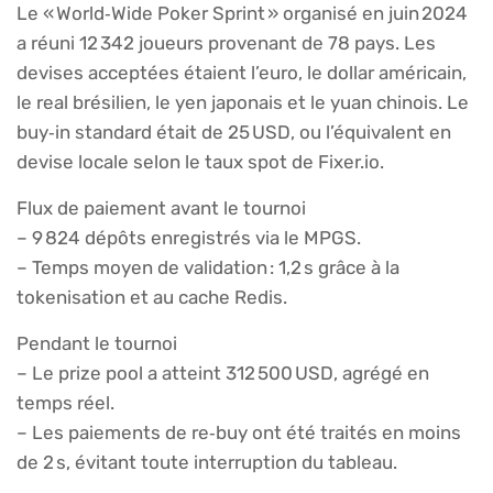
Le « World‑Wide Poker Sprint » organisé en juin 2024
a réuni 12 342 joueurs provenant de 78 pays. Les
devises acceptées étaient l’euro, le dollar américain,
le real brésilien, le yen japonais et le yuan chinois. Le
buy‑in standard était de 25 USD, ou l’équivalent en
devise locale selon le taux spot de Fixer.io.
Flux de paiement avant le tournoi
– 9 824 dépôts enregistrés via le MPGS.
– Temps moyen de validation : 1,2 s grâce à la
tokenisation et au cache Redis.
Pendant le tournoi
– Le prize pool a atteint 312 500 USD, agrégé en
temps réel.
– Les paiements de re‑buy ont été traités en moins
de 2 s, évitant toute interruption du tableau.