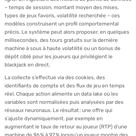
– temps de session, montant moyen des mises,
types de jeux favoris, volatilité recherchée – ces
modèles construisent un profil comportemental
précis. Le système peut alors proposer, en quelques
millisecondes, des tours gratuits sur la dernière
machine à sous à haute volatilité ou un bonus de
dépôt ciblé pour les joueurs qui privilégient le
blackjack en direct.
La collecte s’effectue via des cookies, des
identifiants de compte et des flux de jeu en temps
réel. Chaque action alimente un data lake où les
variables sont normalisées puis analysées par des
réseaux neuronaux. Le résultat : une offre qui
s’ajuste dynamiquement, par exemple en
augmentant le taux de retour au joueur (RTP) d’une
machine de 96 % à 97 % lorsqu’un joueur montre des