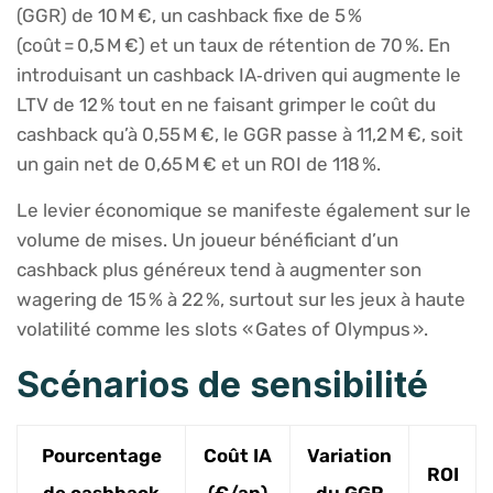
(GGR) de 10 M €, un cashback fixe de 5 %
(coût = 0,5 M €) et un taux de rétention de 70 %. En
introduisant un cashback IA‑driven qui augmente le
LTV de 12 % tout en ne faisant grimper le coût du
cashback qu’à 0,55 M €, le GGR passe à 11,2 M €, soit
un gain net de 0,65 M € et un ROI de 118 %.
Le levier économique se manifeste également sur le
volume de mises. Un joueur bénéficiant d’un
cashback plus généreux tend à augmenter son
wagering de 15 % à 22 %, surtout sur les jeux à haute
volatilité comme les slots « Gates of Olympus ».
Scénarios de sensibilité
Pourcentage
Coût IA
Variation
ROI
de cashback
(€/an)
du GGR