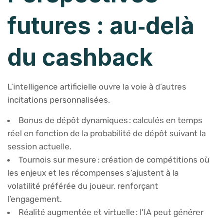
futures : au‑delà
du cashback
L’intelligence artificielle ouvre la voie à d’autres
incitations personnalisées.
Bonus de dépôt dynamiques : calculés en temps
réel en fonction de la probabilité de dépôt suivant la
session actuelle.
Tournois sur mesure : création de compétitions où
les enjeux et les récompenses s’ajustent à la
volatilité préférée du joueur, renforçant
l’engagement.
Réalité augmentée et virtuelle : l’IA peut générer