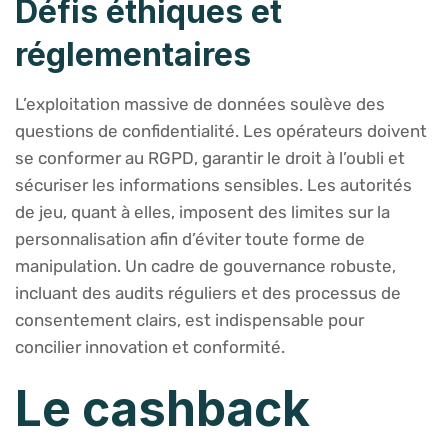
Défis éthiques et
réglementaires
L’exploitation massive de données soulève des
questions de confidentialité. Les opérateurs doivent
se conformer au RGPD, garantir le droit à l’oubli et
sécuriser les informations sensibles. Les autorités
de jeu, quant à elles, imposent des limites sur la
personnalisation afin d’éviter toute forme de
manipulation. Un cadre de gouvernance robuste,
incluant des audits réguliers et des processus de
consentement clairs, est indispensable pour
concilier innovation et conformité.
Le cashback