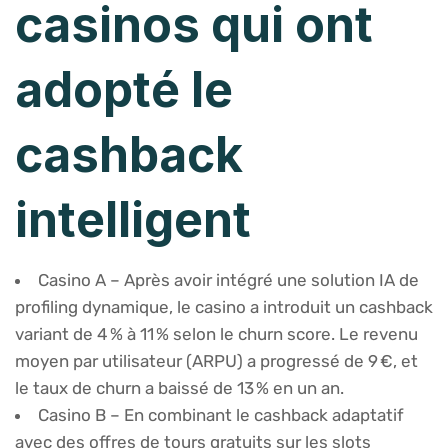
casinos qui ont
adopté le
cashback
intelligent
Casino A – Après avoir intégré une solution IA de
profiling dynamique, le casino a introduit un cashback
variant de 4 % à 11 % selon le churn score. Le revenu
moyen par utilisateur (ARPU) a progressé de 9 €, et
le taux de churn a baissé de 13 % en un an.
Casino B – En combinant le cashback adaptatif
avec des offres de tours gratuits sur les slots