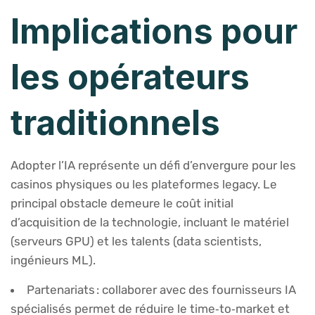
Implications pour
les opérateurs
traditionnels
Adopter l’IA représente un défi d’envergure pour les
casinos physiques ou les plateformes legacy. Le
principal obstacle demeure le coût initial
d’acquisition de la technologie, incluant le matériel
(serveurs GPU) et les talents (data scientists,
ingénieurs ML).
Partenariats : collaborer avec des fournisseurs IA
spécialisés permet de réduire le time‑to‑market et