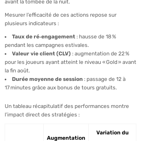
avant la tombée de la nuit.
Mesurer l’efficacité de ces actions repose sur
plusieurs indicateurs :
Taux de ré‑engagement
: hausse de 18 %
pendant les campagnes estivales.
Valeur vie client (CLV)
: augmentation de 22 %
pour les joueurs ayant atteint le niveau « Gold » avant
la fin août.
Durée moyenne de session
: passage de 12 à
17 minutes grâce aux bonus de tours gratuits.
Un tableau récapitulatif des performances montre
l’impact direct des stratégies :
Variation du
Augmentation