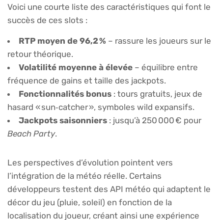
Voici une courte liste des caractéristiques qui font le
succès de ces slots :
RTP moyen de 96,2 %
– rassure les joueurs sur le
retour théorique.
Volatilité moyenne à élevée
– équilibre entre
fréquence de gains et taille des jackpots.
Fonctionnalités bonus
: tours gratuits, jeux de
hasard « sun‑catcher », symboles wild expansifs.
Jackpots saisonniers
: jusqu’à 250 000 € pour
Beach Party
.
Les perspectives d’évolution pointent vers
l’intégration de la météo réelle. Certains
développeurs testent des API météo qui adaptent le
décor du jeu (pluie, soleil) en fonction de la
localisation du joueur, créant ainsi une expérience