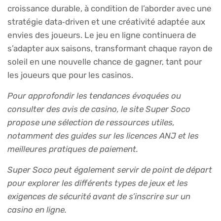
croissance durable, à condition de l’aborder avec une
stratégie data‑driven et une créativité adaptée aux
envies des joueurs. Le jeu en ligne continuera de
s’adapter aux saisons, transformant chaque rayon de
soleil en une nouvelle chance de gagner, tant pour
les joueurs que pour les casinos.
Pour approfondir les tendances évoquées ou
consulter des avis de casino, le site Super Soco
propose une sélection de ressources utiles,
notamment des guides sur les licences ANJ et les
meilleures pratiques de paiement.
Super Soco peut également servir de point de départ
pour explorer les différents types de jeux et les
exigences de sécurité avant de s’inscrire sur un
casino en ligne.