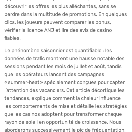
découvrir les offres les plus alléchantes, sans se
perdre dans la multitude de promotions. En quelques
clics, les joueurs peuvent comparer les bonus,
vérifier la licence ANJ et lire des avis de casino
fiables.
Le phénomène saisonnier est quantifiable : les
données de trafic montrent une hausse notable des
sessions pendant les mois de juillet et août, tandis
que les opérateurs lancent des campagnes
« summer‑heat » spécialement conçues pour capter
l’attention des vacanciers. Cet article décortique les
tendances, explique comment la chaleur influence
les comportements de mise et détaille les stratégies
que les casinos adoptent pour transformer chaque
rayon de soleil en opportunité de croissance. Nous
aborderons successivement le pic de fréquentation,