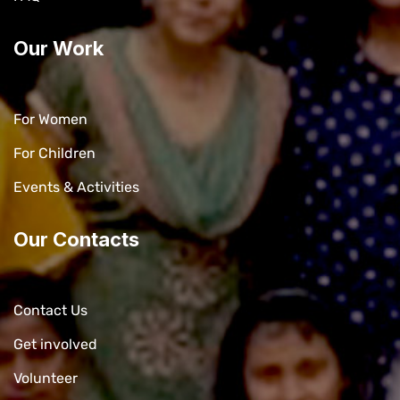
Our Work
For Women
For Children
Events & Activities
Our Contacts
Contact Us
Get involved
Volunteer