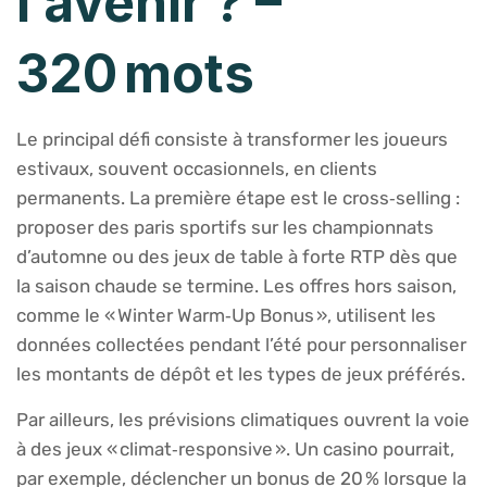
l’avenir ? –
320 mots
Le principal défi consiste à transformer les joueurs
estivaux, souvent occasionnels, en clients
permanents. La première étape est le cross‑selling :
proposer des paris sportifs sur les championnats
d’automne ou des jeux de table à forte RTP dès que
la saison chaude se termine. Les offres hors saison,
comme le « Winter Warm‑Up Bonus », utilisent les
données collectées pendant l’été pour personnaliser
les montants de dépôt et les types de jeux préférés.
Par ailleurs, les prévisions climatiques ouvrent la voie
à des jeux « climat‑responsive ». Un casino pourrait,
par exemple, déclencher un bonus de 20 % lorsque la