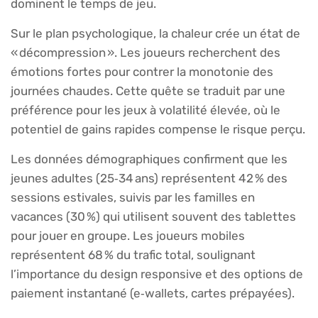
dominent le temps de jeu.
Sur le plan psychologique, la chaleur crée un état de
« décompression ». Les joueurs recherchent des
émotions fortes pour contrer la monotonie des
journées chaudes. Cette quête se traduit par une
préférence pour les jeux à volatilité élevée, où le
potentiel de gains rapides compense le risque perçu.
Les données démographiques confirment que les
jeunes adultes (25‑34 ans) représentent 42 % des
sessions estivales, suivis par les familles en
vacances (30 %) qui utilisent souvent des tablettes
pour jouer en groupe. Les joueurs mobiles
représentent 68 % du trafic total, soulignant
l’importance du design responsive et des options de
paiement instantané (e‑wallets, cartes prépayées).