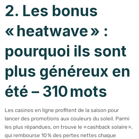
2. Les bonus
« heatwave » :
pourquoi ils sont
plus généreux en
été – 310 mots
Les casinos en ligne profitent de la saison pour
lancer des promotions aux couleurs du soleil. Parmi
les plus répandues, on trouve le « cashback solaire »,
qui rembourse 10 % des pertes nettes chaque