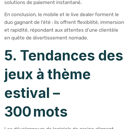
solutions de paiement instantané.
En conclusion, le mobile et le live dealer forment le
duo gagnant de l’été : ils offrent flexibilité, immersion
et rapidité, répondant aux attentes d’une clientèle
en quête de divertissement nomade.
5. Tendances des
jeux à thème
estival –
300 mots
Les développeurs de logiciels de casino alignent