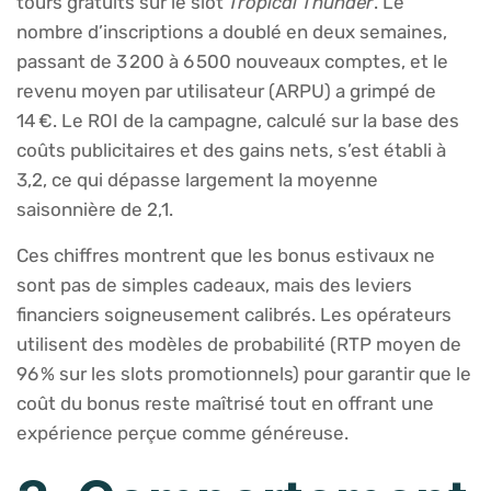
tours gratuits sur le slot
Tropical Thunder
. Le
nombre d’inscriptions a doublé en deux semaines,
passant de 3 200 à 6 500 nouveaux comptes, et le
revenu moyen par utilisateur (ARPU) a grimpé de
14 €. Le ROI de la campagne, calculé sur la base des
coûts publicitaires et des gains nets, s’est établi à
3,2, ce qui dépasse largement la moyenne
saisonnière de 2,1.
Ces chiffres montrent que les bonus estivaux ne
sont pas de simples cadeaux, mais des leviers
financiers soigneusement calibrés. Les opérateurs
utilisent des modèles de probabilité (RTP moyen de
96 % sur les slots promotionnels) pour garantir que le
coût du bonus reste maîtrisé tout en offrant une
expérience perçue comme généreuse.