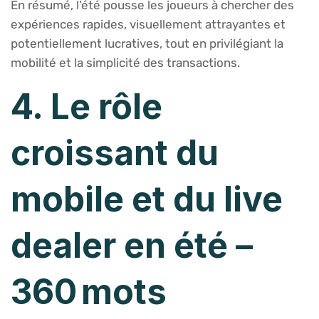
En résumé, l’été pousse les joueurs à chercher des
expériences rapides, visuellement attrayantes et
potentiellement lucratives, tout en privilégiant la
mobilité et la simplicité des transactions.
4. Le rôle
croissant du
mobile et du live
dealer en été –
360 mots