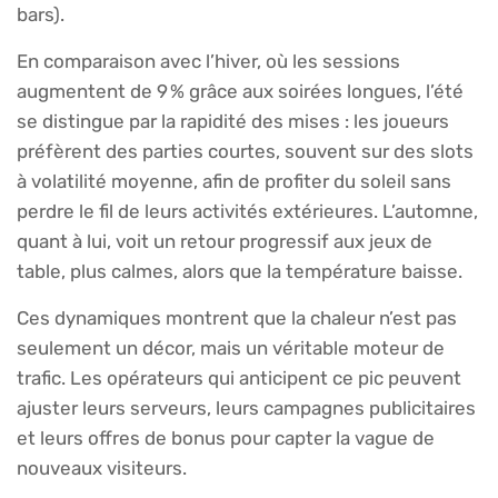
bars).
En comparaison avec l’hiver, où les sessions
augmentent de 9 % grâce aux soirées longues, l’été
se distingue par la rapidité des mises : les joueurs
préfèrent des parties courtes, souvent sur des slots
à volatilité moyenne, afin de profiter du soleil sans
perdre le fil de leurs activités extérieures. L’automne,
quant à lui, voit un retour progressif aux jeux de
table, plus calmes, alors que la température baisse.
Ces dynamiques montrent que la chaleur n’est pas
seulement un décor, mais un véritable moteur de
trafic. Les opérateurs qui anticipent ce pic peuvent
ajuster leurs serveurs, leurs campagnes publicitaires
et leurs offres de bonus pour capter la vague de
nouveaux visiteurs.