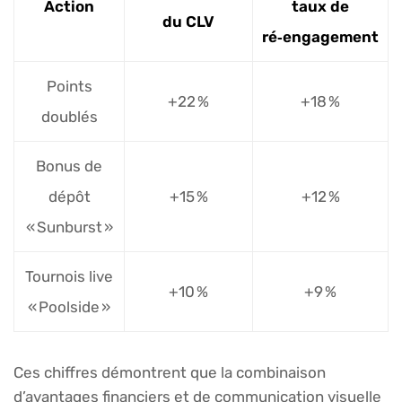
Action
taux de
du CLV
ré‑engagement
Points
+22 %
+18 %
doublés
Bonus de
dépôt
+15 %
+12 %
« Sunburst »
Tournois live
+10 %
+9 %
« Poolside »
Ces chiffres démontrent que la combinaison
d’avantages financiers et de communication visuelle