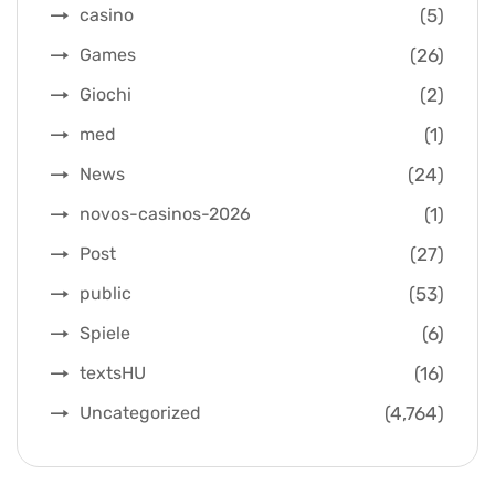
(5)
casino
(26)
Games
(2)
Giochi
(1)
med
(24)
News
(1)
novos-casinos-2026
(27)
Post
(53)
public
(6)
Spiele
(16)
textsHU
(4,764)
Uncategorized