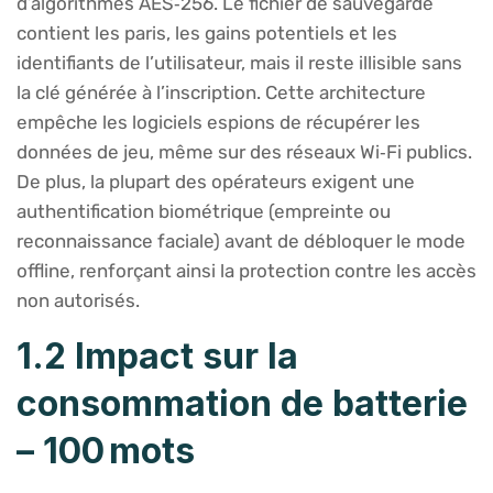
d’algorithmes AES‑256. Le fichier de sauvegarde
contient les paris, les gains potentiels et les
identifiants de l’utilisateur, mais il reste illisible sans
la clé générée à l’inscription. Cette architecture
empêche les logiciels espions de récupérer les
données de jeu, même sur des réseaux Wi‑Fi publics.
De plus, la plupart des opérateurs exigent une
authentification biométrique (empreinte ou
reconnaissance faciale) avant de débloquer le mode
offline, renforçant ainsi la protection contre les accès
non autorisés.
1.2 Impact sur la
consommation de batterie
– 100 mots