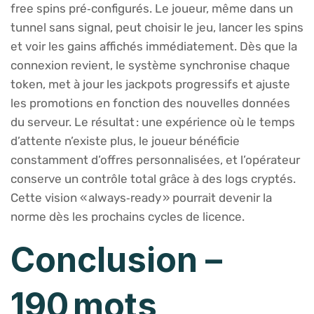
free spins pré‑configurés. Le joueur, même dans un
tunnel sans signal, peut choisir le jeu, lancer les spins
et voir les gains affichés immédiatement. Dès que la
connexion revient, le système synchronise chaque
token, met à jour les jackpots progressifs et ajuste
les promotions en fonction des nouvelles données
du serveur. Le résultat : une expérience où le temps
d’attente n’existe plus, le joueur bénéficie
constamment d’offres personnalisées, et l’opérateur
conserve un contrôle total grâce à des logs cryptés.
Cette vision « always‑ready » pourrait devenir la
norme dès les prochains cycles de licence.
Conclusion –
190 mots