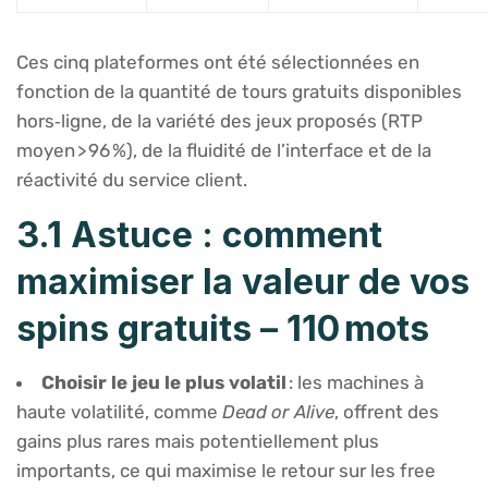
Ces cinq plateformes ont été sélectionnées en
fonction de la quantité de tours gratuits disponibles
hors‑ligne, de la variété des jeux proposés (RTP
moyen > 96 %), de la fluidité de l’interface et de la
réactivité du service client.
3.1 Astuce : comment
maximiser la valeur de vos
spins gratuits – 110 mots
Choisir le jeu le plus volatil
: les machines à
haute volatilité, comme
Dead or Alive
, offrent des
gains plus rares mais potentiellement plus
importants, ce qui maximise le retour sur les free