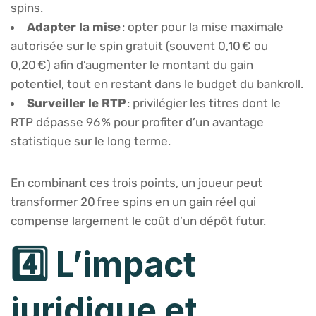
spins.
Adapter la mise
: opter pour la mise maximale
autorisée sur le spin gratuit (souvent 0,10 € ou
0,20 €) afin d’augmenter le montant du gain
potentiel, tout en restant dans le budget du bankroll.
Surveiller le RTP
: privilégier les titres dont le
RTP dépasse 96 % pour profiter d’un avantage
statistique sur le long terme.
En combinant ces trois points, un joueur peut
transformer 20 free spins en un gain réel qui
compense largement le coût d’un dépôt futur.
4️⃣ L’impact
juridique et