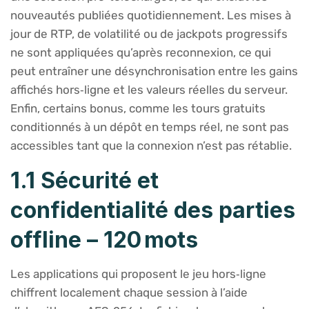
nouveautés publiées quotidiennement. Les mises à
jour de RTP, de volatilité ou de jackpots progressifs
ne sont appliquées qu’après reconnexion, ce qui
peut entraîner une désynchronisation entre les gains
affichés hors‑ligne et les valeurs réelles du serveur.
Enfin, certains bonus, comme les tours gratuits
conditionnés à un dépôt en temps réel, ne sont pas
accessibles tant que la connexion n’est pas rétablie.
1.1 Sécurité et
confidentialité des parties
offline – 120 mots
Les applications qui proposent le jeu hors‑ligne
chiffrent localement chaque session à l’aide