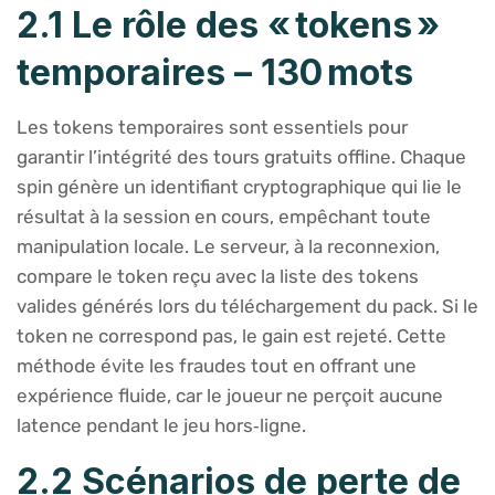
2.1 Le rôle des « tokens »
temporaires – 130 mots
Les tokens temporaires sont essentiels pour
garantir l’intégrité des tours gratuits offline. Chaque
spin génère un identifiant cryptographique qui lie le
résultat à la session en cours, empêchant toute
manipulation locale. Le serveur, à la reconnexion,
compare le token reçu avec la liste des tokens
valides générés lors du téléchargement du pack. Si le
token ne correspond pas, le gain est rejeté. Cette
méthode évite les fraudes tout en offrant une
expérience fluide, car le joueur ne perçoit aucune
latence pendant le jeu hors‑ligne.
2.2 Scénarios de perte de