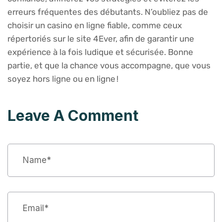
erreurs fréquentes des débutants. N’oubliez pas de
choisir un casino en ligne fiable, comme ceux
répertoriés sur le site 4Ever, afin de garantir une
expérience à la fois ludique et sécurisée. Bonne
partie, et que la chance vous accompagne, que vous
soyez hors ligne ou en ligne !
Leave A Comment