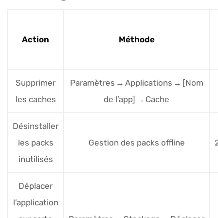
Action
Méthode
Supprimer
Paramètres → Applications → [Nom
les caches
de l’app] → Cache
Désinstaller
les packs
Gestion des packs offline
inutilisés
Déplacer
l’application