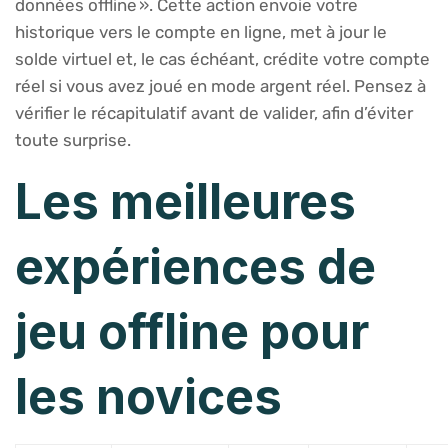
données offline ». Cette action envoie votre
historique vers le compte en ligne, met à jour le
solde virtuel et, le cas échéant, crédite votre compte
réel si vous avez joué en mode argent réel. Pensez à
vérifier le récapitulatif avant de valider, afin d’éviter
toute surprise.
Les meilleures
expériences de
jeu offline pour
les novices