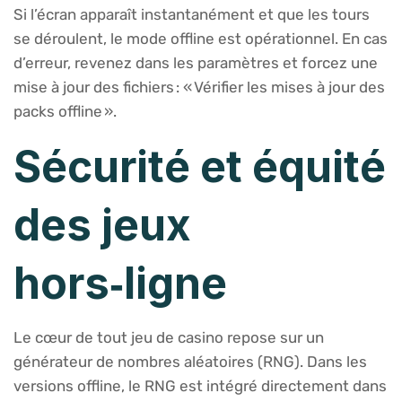
Si l’écran apparaît instantanément et que les tours
se déroulent, le mode offline est opérationnel. En cas
d’erreur, revenez dans les paramètres et forcez une
mise à jour des fichiers : « Vérifier les mises à jour des
packs offline ».
Sécurité et équité
des jeux
hors‑ligne
Le cœur de tout jeu de casino repose sur un
générateur de nombres aléatoires (RNG). Dans les
versions offline, le RNG est intégré directement dans