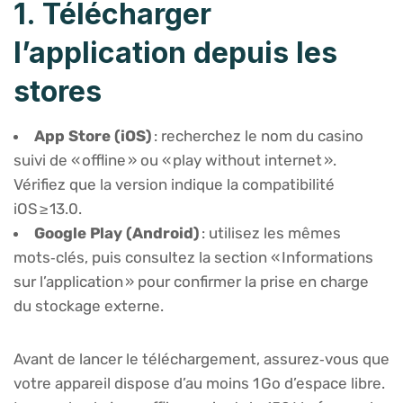
1. Télécharger
l’application depuis les
stores
App Store (iOS)
: recherchez le nom du casino
suivi de « offline » ou « play without internet ».
Vérifiez que la version indique la compatibilité
iOS ≥ 13.0.
Google Play (Android)
: utilisez les mêmes
mots‑clés, puis consultez la section « Informations
sur l’application » pour confirmer la prise en charge
du stockage externe.
Avant de lancer le téléchargement, assurez‑vous que
votre appareil dispose d’au moins 1 Go d’espace libre.