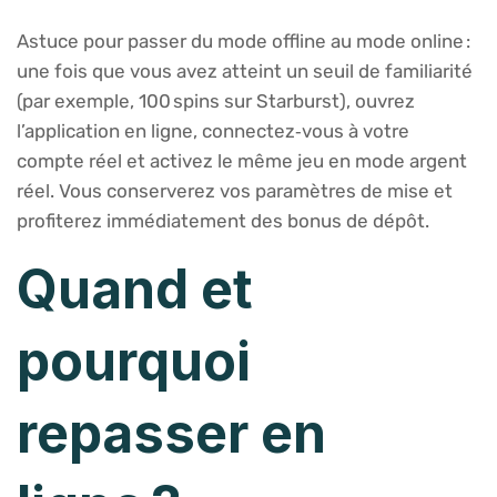
Astuce pour passer du mode offline au mode online :
une fois que vous avez atteint un seuil de familiarité
(par exemple, 100 spins sur Starburst), ouvrez
l’application en ligne, connectez‑vous à votre
compte réel et activez le même jeu en mode argent
réel. Vous conserverez vos paramètres de mise et
profiterez immédiatement des bonus de dépôt.
Quand et
pourquoi
repasser en