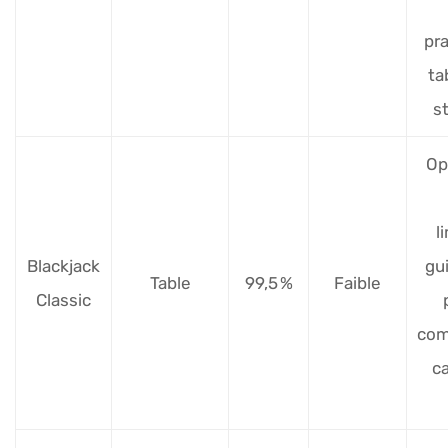
pra
ta
s
Op
l
Blackjack
gu
Table
99,5 %
Faible
Classic
com
c