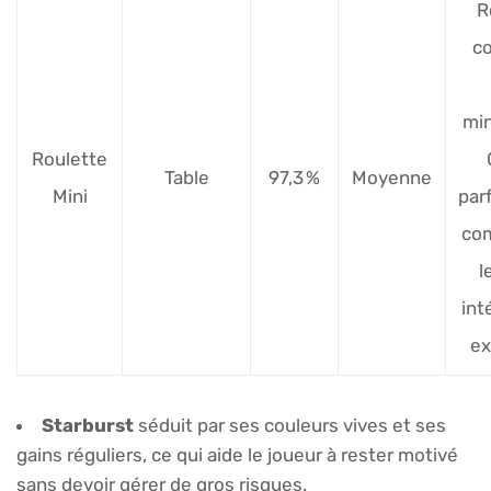
R
co
min
Roulette
Table
97,3 %
Moyenne
Mini
par
co
l
int
ex
Starburst
séduit par ses couleurs vives et ses
gains réguliers, ce qui aide le joueur à rester motivé
sans devoir gérer de gros risques.