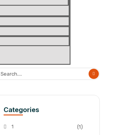
Categories
(1)
1