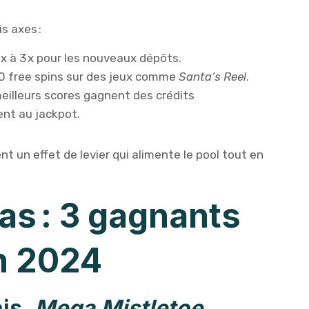
s axes :
2 x à 3 x pour les nouveaux dépôts.
50 free spins sur des jeux comme
Santa’s Reel
.
meilleurs scores gagnent des crédits
ent au jackpot.
nt un effet de levier qui alimente le pool tout en
as : 3 gagnants
n 2024
ais,
Mega Mistletoe