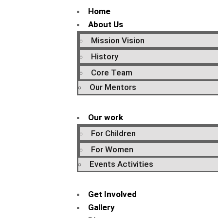
Home
About Us
Mission Vision
History
Core Team
Our Mentors
Our work
For Children
For Women
Events Activities
Get Involved
Gallery