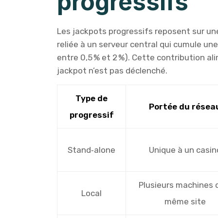
progressifs
Les jackpots progressifs reposent sur u
reliée à un serveur central qui cumule un
entre 0,5 % et 2 %). Cette contribution 
jackpot n’est pas déclenché.
Type de
Portée du résea
progressif
Stand‑alone
Unique à un casin
Plusieurs machines 
Local
même site