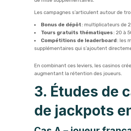
de mise supplémentaires.
Les campagnes s’articulent autour de troi
Bonus de dépôt
: multiplicateurs de 
Tours gratuits thématiques
: 20 à 
Compétitions de leaderboard
: les 
supplémentaires qui s’ajoutent directem
En combinant ces leviers, les casinos crée
augmentant la rétention des joueurs.
3. Études de c
de jackpots e
Cas A – joueur franç