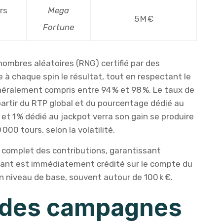
rs
Mega
5 M €
Fortune
nombres aléatoires (RNG) certifié par des
 à chaque spin le résultat, tout en respectant le
néralement compris entre 94 % et 98 %. Le taux de
artir du RTP global et du pourcentage dédié au
% et 1 % dédié au jackpot verra son gain se produire
00 tours, selon la volatilité.
e complet des contributions, garantissant
ontant est immédiatement crédité sur le compte du
son niveau de base, souvent autour de 100 k €.
e des campagnes