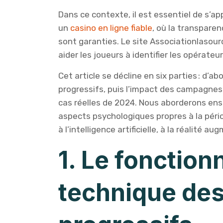
Dans ce contexte, il est essentiel de s’a
un
casino en ligne fiable
, où la transpare
sont garanties. Le site Associationlasou
aider les joueurs à identifier les opérateu
Cet article se décline en six parties : d’
progressifs, puis l’impact des campagnes 
cas réelles de 2024. Nous aborderons ensu
aspects psychologiques propres à la périod
à l’intelligence artificielle, à la réalité 
1. Le fonctio
technique des