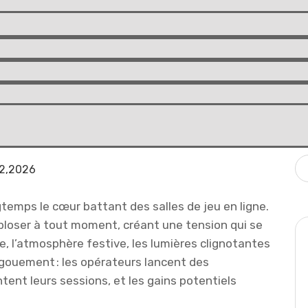
2,2026
temps le cœur battant des salles de jeu en ligne.
ploser à tout moment, créant une tension qui se
e, l’atmosphère festive, les lumières clignotantes
ngouement : les opérateurs lancent des
ent leurs sessions, et les gains potentiels