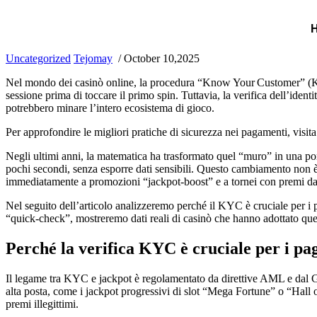
Uncategorized
Tejomay
/ October 10,2025
Nel mondo dei casinò online, la procedura “Know Your Customer” (KYC)
sessione prima di toccare il primo spin. Tuttavia, la verifica dell’iden
potrebbero minare l’intero ecosistema di gioco.
Per approfondire le migliori pratiche di sicurezza nei pagamenti, visita
Negli ultimi anni, la matematica ha trasformato quel “muro” in una por
pochi secondi, senza esporre dati sensibili. Questo cambiamento non è 
immediatamente a promozioni “jackpot‑boost” e a tornei con premi da 
Nel seguito dell’articolo analizzeremo perché il KYC è cruciale per i 
“quick‑check”, mostreremo dati reali di casinò che hanno adottato queste
Perché la verifica KYC è cruciale per i pa
Il legame tra KYC e jackpot è regolamentato da direttive AML e dal GD
alta posta, come i jackpot progressivi di slot “Mega Fortune” o “Hall o
premi illegittimi.