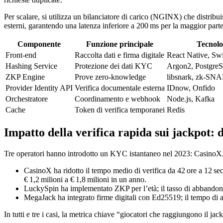
Per scalare, si utilizza un bilanciatore di carico (NGINX) che distribuis
esterni, garantendo una latenza inferiore a 200 ms per la maggior parte 
Componente
Funzione principale
Tecnolo
Front‑end
Raccolta dati e firma digitale
React Native, Swi
Hashing Service
Protezione dei dati KYC
Argon2, PostgreS
ZKP Engine
Prove zero‑knowledge
libsnark, zk‑SN
Provider Identity API
Verifica documentale esterna
IDnow, Onfido
Orchestratore
Coordinamento e webhook
Node.js, Kafka
Cache
Token di verifica temporanei
Redis
Impatto della verifica rapida sui jackpot: d
Tre operatori hanno introdotto un KYC istantaneo nel 2023: Casino
CasinoX ha ridotto il tempo medio di verifica da 42 ore a 12 sec
€ 1,2 milioni a € 1,8 milioni in un anno.
LuckySpin ha implementato ZKP per l’età; il tasso di abbandon
MegaJack ha integrato firme digitali con Ed25519; il tempo di a
In tutti e tre i casi, la metrica chiave “giocatori che raggiungono il j