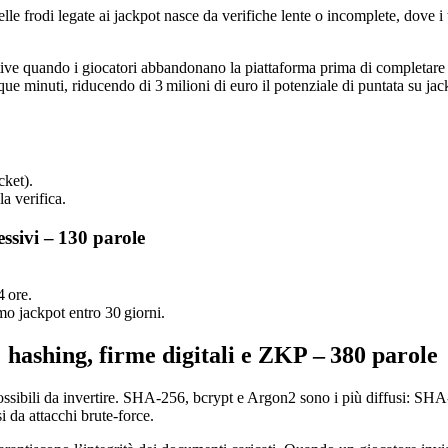
elle frodi legate ai jackpot nasce da verifiche lente o incomplete, dove i
ative quando i giocatori abbandonano la piattaforma prima di completar
que minuti, riducendo di 3 milioni di euro il potenziale di puntata su jac
cket).
a verifica.
essivi – 130 parole
 ore.
mo jackpot entro 30 giorni.
 hashing, firme digitali e ZKP – 380 parole
possibili da invertire. SHA‑256, bcrypt e Argon2 sono i più diffusi: SH
i da attacchi brute‑force.