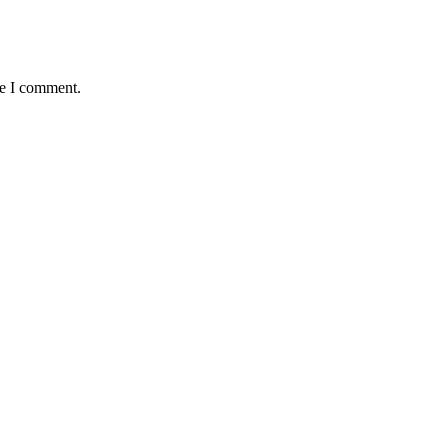
me I comment.