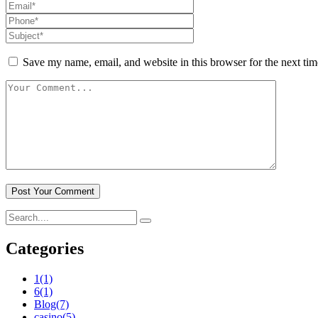
Save my name, email, and website in this browser for the next ti
Categories
1
(1)
6
(1)
Blog
(7)
casino
(5)