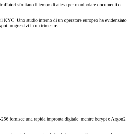
 truffatori sfruttano il tempo di attesa per manipolare documenti o
e il KYC. Uno studio interno di un operatore europeo ha evidenziato
kpot progressivi in un trimestre.
A‑256 fornisce una rapida impronta digitale, mentre bcrypt e Argon2