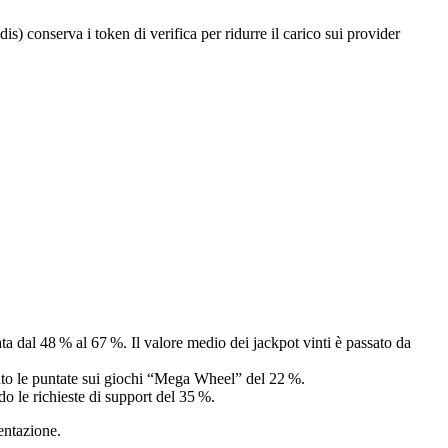
is) conserva i token di verifica per ridurre il carico sui provider
a dal 48 % al 67 %. Il valore medio dei jackpot vinti è passato da
ato le puntate sui giochi “Mega Wheel” del 22 %.
o le richieste di support del 35 %.
mentazione.