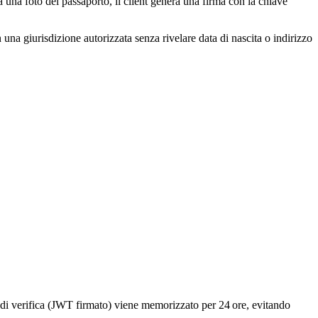
 una foto del passaporto, il client genera una firma con la chiave
na giurisdizione autorizzata senza rivelare data di nascita o indirizzo
 di verifica (JWT firmato) viene memorizzato per 24 ore, evitando