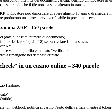
rantiscono l’integrità dei documenti caricati. Quando un giocatore invia
, assicurando che il file non sia stato alterato in transito.
il giocatore può dimostrare di avere almeno 18 anni o di risiedere in u
e producono una prova breve verificabile in pochi millisecondi.
à con una ZKP – 150 parole
tici (data di nascita, numero di documento).
è ≥ 01/01/2005 (età ≥ 18) senza rivelare la data stessa.
erver KYC.
P; se valida, il profilo è marcato “verificato”.
 prova rimangono nel database criptato.
heck” in un casinò online – 340 parole
izio Hashing.
icato”.
 Onfido).
e: un webhook notifica al casinò l’esito della verifica, mentre il token