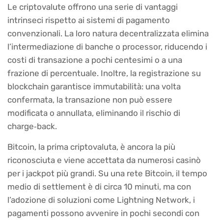
Le criptovalute offrono una serie di vantaggi
intrinseci rispetto ai sistemi di pagamento
convenzionali. La loro natura decentralizzata elimina
l’intermediazione di banche o processor, riducendo i
costi di transazione a pochi centesimi o a una
frazione di percentuale. Inoltre, la registrazione su
blockchain garantisce immutabilità: una volta
confermata, la transazione non può essere
modificata o annullata, eliminando il rischio di
charge‑back.
Bitcoin, la prima criptovaluta, è ancora la più
riconosciuta e viene accettata da numerosi casinò
per i jackpot più grandi. Su una rete Bitcoin, il tempo
medio di settlement è di circa 10 minuti, ma con
l’adozione di soluzioni come Lightning Network, i
pagamenti possono avvenire in pochi secondi con