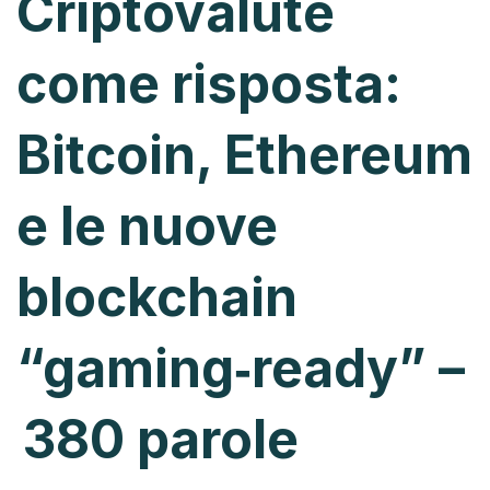
Criptovalute
come risposta:
Bitcoin, Ethereum
e le nuove
blockchain
“gaming‑ready” –
380 parole