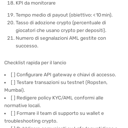
KPI da monitorare
Tempo medio di payout (obiettivo: < 10 min).
Tasso di adozione crypto (percentuale di
giocatori che usano crypto per depositi).
Numero di segnalazioni AML gestite con
successo.
Checklist rapida per il lancio
[ ] Configurare API gateway e chiavi di accesso.
[ ] Testare transazioni su testnet (Ropsten,
Mumbai).
[ ] Redigere policy KYC/AML conformi alle
normative locali.
[ ] Formare il team di supporto su wallet e
troubleshooting crypto.