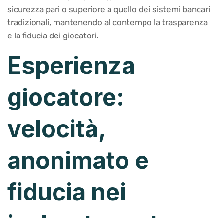
sicurezza pari o superiore a quello dei sistemi bancari
tradizionali, mantenendo al contempo la trasparenza
e la fiducia dei giocatori.
Esperienza
giocatore:
velocità,
anonimato e
fiducia nei