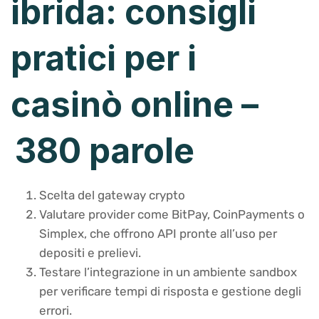
ibrida: consigli
pratici per i
casinò online –
380 parole
Scelta del gateway crypto
Valutare provider come BitPay, CoinPayments o
Simplex, che offrono API pronte all’uso per
depositi e prelievi.
Testare l’integrazione in un ambiente sandbox
per verificare tempi di risposta e gestione degli
errori.