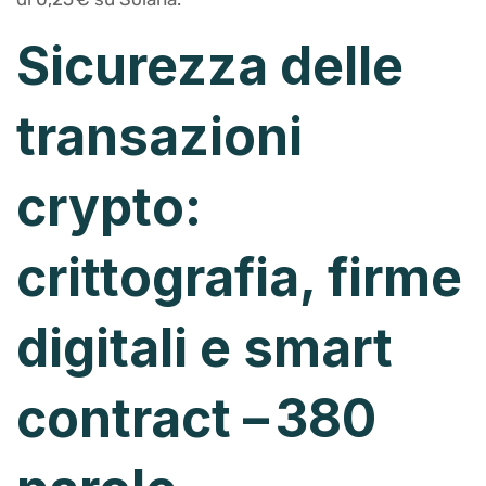
Sicurezza delle
transazioni
crypto:
crittografia, firme
digitali e smart
contract – 380