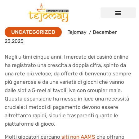
UNCATEGORIZED
Tejomay
/ December
23,2025
Negli ultimi cinque anni il mercato dei casinò online
ha registrato una crescita a doppia cifra, spinto da
una rete più veloce, da offerte di benvenuto sempre
più generose e da una varietà di giochi che vanno
dalle slot a 5‑reel ai tavoli live con croupier reale.
Questa espansione ha messo in luce una necessità
cruciale: i metodi di pagamento devono essere
altrettanto rapidi, sicuri e trasparenti quanto le
piattaforme di gioco.
Molti giocatori cercano
siti non AAMS
che offrano