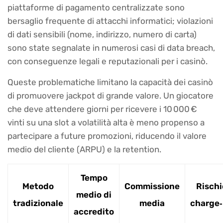
piattaforme di pagamento centralizzate sono
bersaglio frequente di attacchi informatici; violazioni
di dati sensibili (nome, indirizzo, numero di carta)
sono state segnalate in numerosi casi di data breach,
con conseguenze legali e reputazionali per i casinò.
Queste problematiche limitano la capacità dei casinò
di promuovere jackpot di grande valore. Un giocatore
che deve attendere giorni per ricevere i 10 000 €
vinti su una slot a volatilità alta è meno propenso a
partecipare a future promozioni, riducendo il valore
medio del cliente (ARPU) e la retention.
Tempo
Metodo
Commissione
Rischi
medio di
tradizionale
media
charge
accredito