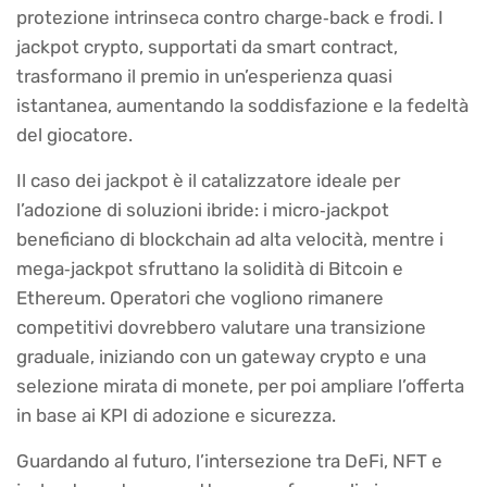
protezione intrinseca contro charge‑back e frodi. I
jackpot crypto, supportati da smart contract,
trasformano il premio in un’esperienza quasi
istantanea, aumentando la soddisfazione e la fedeltà
del giocatore.
Il caso dei jackpot è il catalizzatore ideale per
l’adozione di soluzioni ibride: i micro‑jackpot
beneficiano di blockchain ad alta velocità, mentre i
mega‑jackpot sfruttano la solidità di Bitcoin e
Ethereum. Operatori che vogliono rimanere
competitivi dovrebbero valutare una transizione
graduale, iniziando con un gateway crypto e una
selezione mirata di monete, per poi ampliare l’offerta
in base ai KPI di adozione e sicurezza.
Guardando al futuro, l’intersezione tra DeFi, NFT e