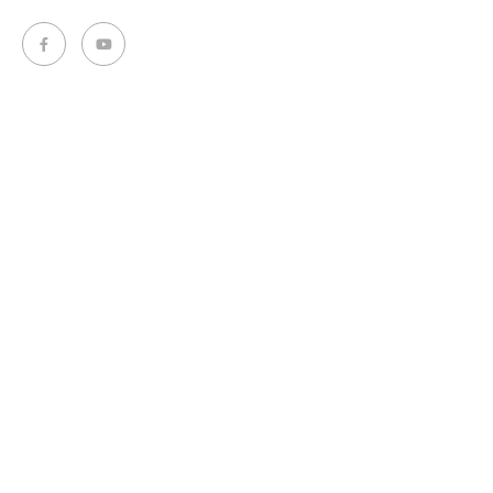
Copyright ©tejomay-ngo.org
Dragon Link