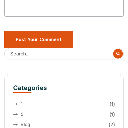
Categories
(1)
1
(1)
6
(7)
Blog