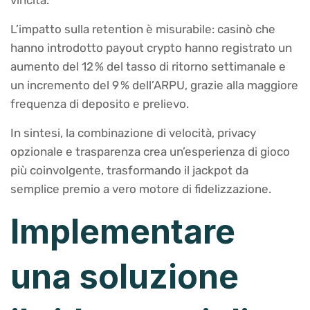
L’impatto sulla retention è misurabile: casinò che
hanno introdotto payout crypto hanno registrato un
aumento del 12 % del tasso di ritorno settimanale e
un incremento del 9 % dell’ARPU, grazie alla maggiore
frequenza di deposito e prelievo.
In sintesi, la combinazione di velocità, privacy
opzionale e trasparenza crea un’esperienza di gioco
più coinvolgente, trasformando il jackpot da
semplice premio a vero motore di fidelizzazione.
Implementare
una soluzione