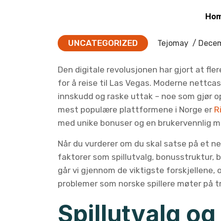
Ho
UNCATEGORIZED
Tejomay
/ Decem
Den digitale revolusjonen har gjort at fler
for å reise til Las Vegas. Moderne nettcas
innskudd og raske uttak – noe som gjør o
mest populære plattformene i Norge er
R
med unike bonuser og en brukervennlig m
Når du vurderer om du skal satse på et net
faktorer som spillutvalg, bonusstruktur, 
går vi gjennom de viktigste forskjellene, 
problemer som norske spillere møter på tr
Spillutvalg og 