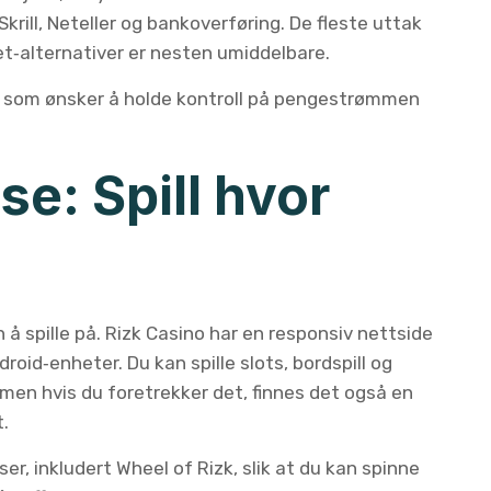
rill, Neteller og bankoverføring. De fleste uttak
et‑alternativer er nesten umiddelbare.
ere som ønsker å holde kontroll på pengestrømmen
e: Spill hvor
 å spille på. Rizk Casino har en responsiv nettside
oid‑enheter. Du kan spille slots, bordspill og
 men hvis du foretrekker det, finnes det også en
.
r, inkludert Wheel of Rizk, slik at du kan spinne