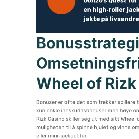
Gonzo’s Quest
for
en high‑roller ja
jakte på livsendr
Bonusstrategi
Omsetningsfr
Wheel of Rizk
Bonuser er ofte det som trekker spillere t
kun enkle innskuddsbonuser med høye oms
Rizk Casino skiller seg ut med sitt Wheel 
muligheten til å spinne hjulet og vinne o
eller mini‑jackpotter.