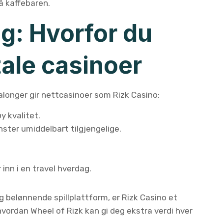
å kaffebaren.
: Hvorfor du
tale casinoer
longer gir nettcasinoer som Rizk Casino:
y kvalitet.
ster umiddelbart tilgjengelige.
inn i en travel hverdag.
og belønnende spillplattform, er Rizk Casino et
hvordan Wheel of Rizk kan gi deg ekstra verdi hver