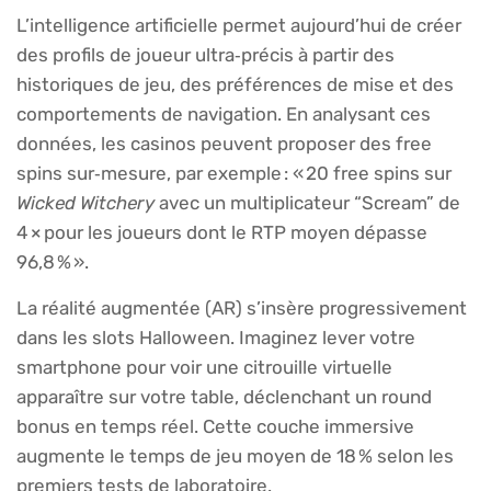
L’intelligence artificielle permet aujourd’hui de créer
des profils de joueur ultra‑précis à partir des
historiques de jeu, des préférences de mise et des
comportements de navigation. En analysant ces
données, les casinos peuvent proposer des free
spins sur‑mesure, par exemple : « 20 free spins sur
Wicked Witchery
avec un multiplicateur “Scream” de
4 × pour les joueurs dont le RTP moyen dépasse
96,8 % ».
La réalité augmentée (AR) s’insère progressivement
dans les slots Halloween. Imaginez lever votre
smartphone pour voir une citrouille virtuelle
apparaître sur votre table, déclenchant un round
bonus en temps réel. Cette couche immersive
augmente le temps de jeu moyen de 18 % selon les
premiers tests de laboratoire.