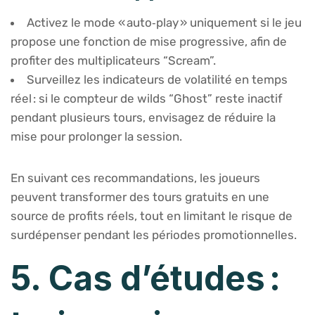
Activez le mode « auto‑play » uniquement si le jeu
propose une fonction de mise progressive, afin de
profiter des multiplicateurs “Scream”.
Surveillez les indicateurs de volatilité en temps
réel : si le compteur de wilds “Ghost” reste inactif
pendant plusieurs tours, envisagez de réduire la
mise pour prolonger la session.
En suivant ces recommandations, les joueurs
peuvent transformer des tours gratuits en une
source de profits réels, tout en limitant le risque de
surdépenser pendant les périodes promotionnelles.
5. Cas d’études :