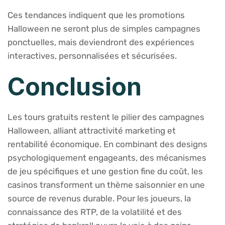
Ces tendances indiquent que les promotions
Halloween ne seront plus de simples campagnes
ponctuelles, mais deviendront des expériences
interactives, personnalisées et sécurisées.
Conclusion
Les tours gratuits restent le pilier des campagnes
Halloween, alliant attractivité marketing et
rentabilité économique. En combinant des designs
psychologiquement engageants, des mécanismes
de jeu spécifiques et une gestion fine du coût, les
casinos transforment un thème saisonnier en une
source de revenus durable. Pour les joueurs, la
connaissance des RTP, de la volatilité et des