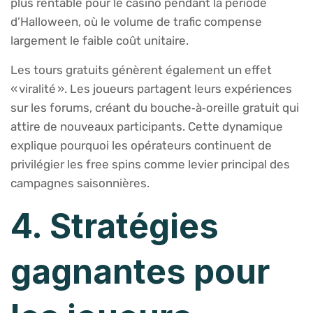
plus rentable pour le casino pendant la période
d’Halloween, où le volume de trafic compense
largement le faible coût unitaire.
Les tours gratuits génèrent également un effet
« viralité ». Les joueurs partagent leurs expériences
sur les forums, créant du bouche‑à‑oreille gratuit qui
attire de nouveaux participants. Cette dynamique
explique pourquoi les opérateurs continuent de
privilégier les free spins comme levier principal des
campagnes saisonnières.
4. Stratégies
gagnantes pour