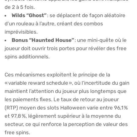
de 2 à 5 fois.
Wilds “Ghost”
: se déplacent de façon aléatoire
d’un rouleau à l’autre, créant des combos
imprévisibles.
Bonus “Haunted House”
: une mini‑quête où le
joueur doit ouvrir trois portes pour révéler des free
spins additionnels.
Ces mécanismes exploitent le principe de la
« variable reward schedule », où l’incertitude du gain
maintient l’attention du joueur plus longtemps que
les paiements fixes. Le taux de retour au joueur
(RTP) moyen des slots Halloween varie entre 96,1 %
et 97,8 %, légèrement supérieur à la moyenne du
secteur, ce qui renforce la perception de valeur des
free spins.