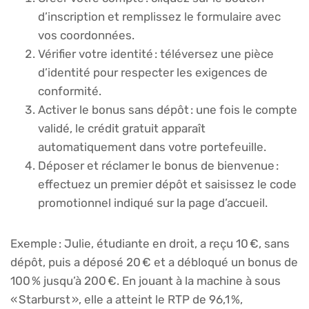
d’inscription et remplissez le formulaire avec
vos coordonnées.
Vérifier votre identité : téléversez une pièce
d’identité pour respecter les exigences de
conformité.
Activer le bonus sans dépôt : une fois le compte
validé, le crédit gratuit apparaît
automatiquement dans votre portefeuille.
Déposer et réclamer le bonus de bienvenue :
effectuez un premier dépôt et saisissez le code
promotionnel indiqué sur la page d’accueil.
Exemple : Julie, étudiante en droit, a reçu 10 €, sans
dépôt, puis a déposé 20 € et a débloqué un bonus de
100 % jusqu’à 200 €. En jouant à la machine à sous
« Starburst », elle a atteint le RTP de 96,1 %,