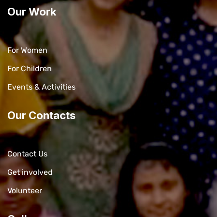
Our Work
For Women
For Children
Events & Activities
Our Contacts
Contact Us
Get involved
Volunteer