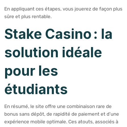
En appliquant ces étapes, vous jouerez de façon plus
sûre et plus rentable.
Stake Casino : la
solution idéale
pour les
étudiants
En résumé, le site offre une combinaison rare de
bonus sans dépôt, de rapidité de paiement et d’une
expérience mobile optimale. Ces atouts, associés à