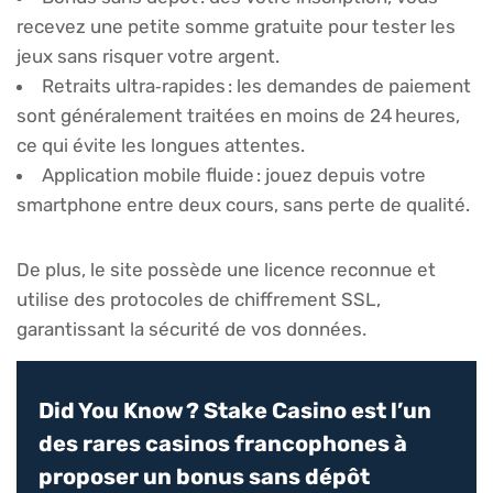
recevez une petite somme gratuite pour tester les
jeux sans risquer votre argent.
Retraits ultra‑rapides : les demandes de paiement
sont généralement traitées en moins de 24 heures,
ce qui évite les longues attentes.
Application mobile fluide : jouez depuis votre
smartphone entre deux cours, sans perte de qualité.
De plus, le site possède une licence reconnue et
utilise des protocoles de chiffrement SSL,
garantissant la sécurité de vos données.
Did You Know ? Stake Casino est l’un
des rares casinos francophones à
proposer un bonus sans dépôt