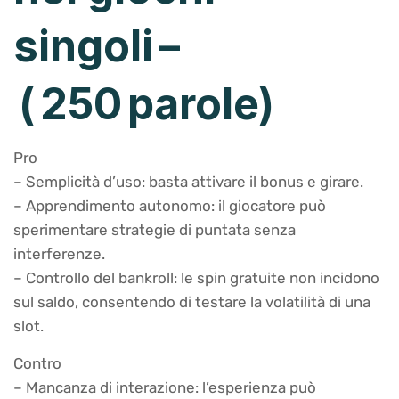
singoli –
( 250 parole)
Pro
– Semplicità d’uso: basta attivare il bonus e girare.
– Apprendimento autonomo: il giocatore può
sperimentare strategie di puntata senza
interferenze.
– Controllo del bankroll: le spin gratuite non incidono
sul saldo, consentendo di testare la volatilità di una
slot.
Contro
– Mancanza di interazione: l’esperienza può