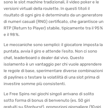
sono le slot machine tradizionali, il video poker e le
versioni virtuali della roulette. In questi titoli il
risultato di ogni giro è determinato da un generatore
di numeri casuali (RNG) certificato, che garantisce un
RTP (Return to Player) stabile, tipicamente tra il 95 %
e il 98 %.
Le meccaniche sono semplici: il giocatore imposta la
puntata, avvia il giro e attende l’esito. Non ci sono
chat, leaderboard o dealer dal vivo. Questo
isolamento è un vantaggio per chi vuole apprendere
le regole di base, sperimentare diverse combinazioni
di paylines o testare la volatilità di una slot prima di
investire somme più consistenti.
Le Free Spins nei giochi singoli arrivano di solito
sotto forma di bonus di benvenuto (es. 50 giri
gratuiti su
Starburst
), promozioni giornaliere (10 giri