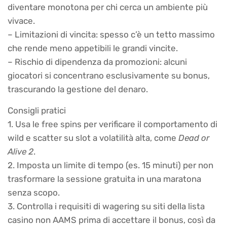
diventare monotona per chi cerca un ambiente più
vivace.
– Limitazioni di vincita: spesso c’è un tetto massimo
che rende meno appetibili le grandi vincite.
– Rischio di dipendenza da promozioni: alcuni
giocatori si concentrano esclusivamente su bonus,
trascurando la gestione del denaro.
Consigli pratici
1. Usa le free spins per verificare il comportamento di
wild e scatter su slot a volatilità alta, come
Dead or
Alive 2
.
2. Imposta un limite di tempo (es. 15 minuti) per non
trasformare la sessione gratuita in una maratona
senza scopo.
3. Controlla i requisiti di wagering su siti della lista
casino non AAMS prima di accettare il bonus, così da