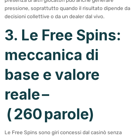
pressione, soprattutto quando il risultato dipende da
decisioni collettive o da un dealer dal vivo.
3. Le Free Spins:
meccanica di
base e valore
reale –
( 260 parole)
Le Free Spins sono giri concessi dal casinò senza