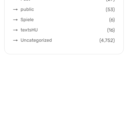
(53)
public
(6)
Spiele
(16)
textsHU
(4,752)
Uncategorized
Quick Links
Home
History
FAQ