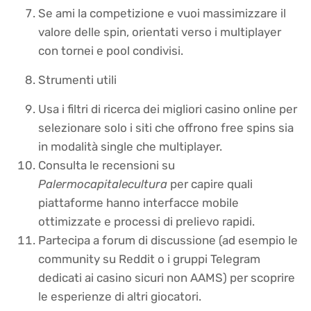
Se ami la competizione e vuoi massimizzare il
valore delle spin, orientati verso i multiplayer
con tornei e pool condivisi.
Strumenti utili
Usa i filtri di ricerca dei migliori casino online per
selezionare solo i siti che offrono free spins sia
in modalità single che multiplayer.
Consulta le recensioni su
Palermocapitalecultura
per capire quali
piattaforme hanno interfacce mobile
ottimizzate e processi di prelievo rapidi.
Partecipa a forum di discussione (ad esempio le
community su Reddit o i gruppi Telegram
dedicati ai casino sicuri non AAMS) per scoprire
le esperienze di altri giocatori.