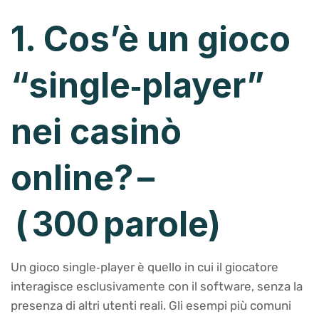
1. Cos’è un gioco
“single‑player”
nei casinò
online? –
( 300 parole)
Un gioco single‑player è quello in cui il giocatore
interagisce esclusivamente con il software, senza la
presenza di altri utenti reali. Gli esempi più comuni