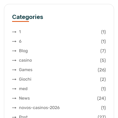
Categories
(1)
1
(1)
6
(7)
Blog
(5)
casino
(26)
Games
(2)
Giochi
(1)
med
(24)
News
(1)
novos-casinos-2026
(27)
Post