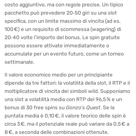
costo aggiuntivo, ma con regole precise. Un tipico
pacchetto può prevedere 20‑50 giri su una slot
specifica, con un limite massimo di vincita (ad es.
100 €) e un requisito di scommessa (wagering) di
20‑40 volte l’importo del bonus. Le spin gratuite
possono essere attivate immediatamente o
accumulate per un evento futuro, come un torneo
settimanale.
Il valore economico medio per un principiante
dipende da tre fattori: la volatilità della slot, il RTP e il
moltiplicatore di vincita dei simboli wild. Supponiamo
una slot a volatilità media con RTP del 96,5 % e un
bonus di 30 free spins su
Gonzo’s Quest
. Se la
puntata media è 0,10 €, il valore teorico delle spin è
circa 3 €, ma il potenziale reale può variare da 0,5 € a
8 €, a seconda delle combinazioni ottenute.