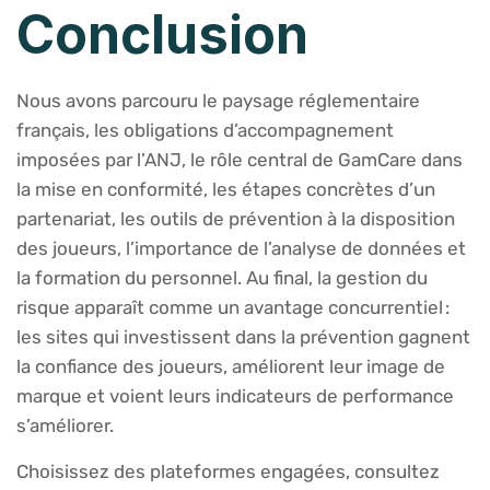
Conclusion
Nous avons parcouru le paysage réglementaire
français, les obligations d’accompagnement
imposées par l’ANJ, le rôle central de GamCare dans
la mise en conformité, les étapes concrètes d’un
partenariat, les outils de prévention à la disposition
des joueurs, l’importance de l’analyse de données et
la formation du personnel. Au final, la gestion du
risque apparaît comme un avantage concurrentiel :
les sites qui investissent dans la prévention gagnent
la confiance des joueurs, améliorent leur image de
marque et voient leurs indicateurs de performance
s’améliorer.
Choisissez des plateformes engagées, consultez