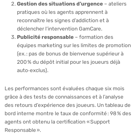
Gestion des situations d’urgence
– ateliers
pratiques où les agents apprennent à
reconnaître les signes d’addiction et à
déclencher l’intervention GamCare.
Publicité responsable
– formation des
équipes marketing sur les limites de promotion
(ex. : pas de bonus de bienvenue supérieur à
200 % du dépôt initial pour les joueurs déjà
auto‑exclus).
Les performances sont évaluées chaque six mois
grâce à des tests de connaissances et à l’analyse
des retours d’expérience des joueurs. Un tableau de
bord interne montre le taux de conformité : 98 % des
agents ont obtenu la certification « Support
Responsable ».