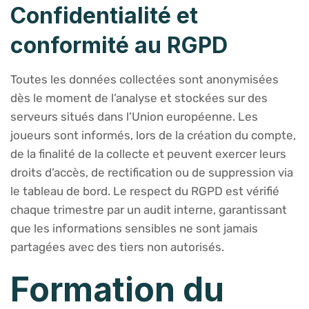
Confidentialité et
conformité au RGPD
Toutes les données collectées sont anonymisées
dès le moment de l’analyse et stockées sur des
serveurs situés dans l’Union européenne. Les
joueurs sont informés, lors de la création du compte,
de la finalité de la collecte et peuvent exercer leurs
droits d’accès, de rectification ou de suppression via
le tableau de bord. Le respect du RGPD est vérifié
chaque trimestre par un audit interne, garantissant
que les informations sensibles ne sont jamais
partagées avec des tiers non autorisés.
Formation du