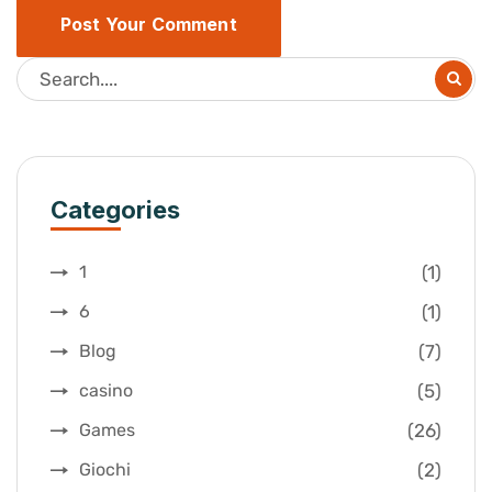
Categories
(1)
1
(1)
6
(7)
Blog
(5)
casino
(26)
Games
(2)
Giochi