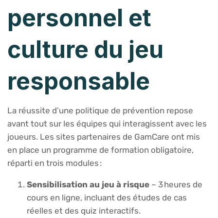
personnel et
culture du jeu
responsable
La réussite d’une politique de prévention repose
avant tout sur les équipes qui interagissent avec les
joueurs. Les sites partenaires de GamCare ont mis
en place un programme de formation obligatoire,
réparti en trois modules :
Sensibilisation au jeu à risque
– 3 heures de
cours en ligne, incluant des études de cas
réelles et des quiz interactifs.