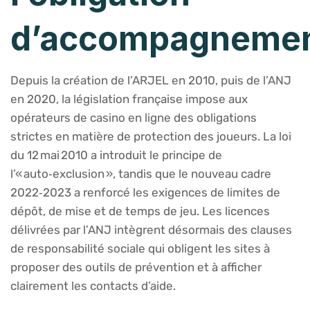
d’accompagneme
Depuis la création de l’ARJEL en 2010, puis de l’ANJ
en 2020, la législation française impose aux
opérateurs de casino en ligne des obligations
strictes en matière de protection des joueurs. La loi
du 12 mai 2010 a introduit le principe de
l’« auto‑exclusion », tandis que le nouveau cadre
2022‑2023 a renforcé les exigences de limites de
dépôt, de mise et de temps de jeu. Les licences
délivrées par l’ANJ intègrent désormais des clauses
de responsabilité sociale qui obligent les sites à
proposer des outils de prévention et à afficher
clairement les contacts d’aide.