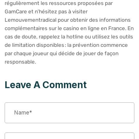
régulièrement les ressources proposées par
GamCare et n’hésitez pas à visiter
Lemouvementradical pour obtenir des informations
complémentaires sur le casino en ligne en France. En
cas de doute, rappelez la hotline ou utilisez les outils
de limitation disponibles : la prévention commence
par chaque joueur qui décide de jouer de façon
responsable.
Leave A Comment