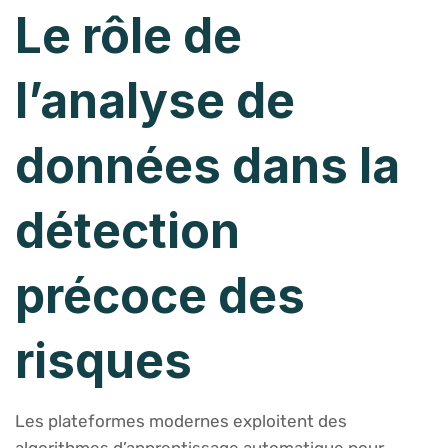
Le rôle de
l’analyse de
données dans la
détection
précoce des
risques
Les plateformes modernes exploitent des
algorithmes d’apprentissage automatique pour