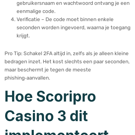
gebruikersnaam en wachtwoord ontvang je een
eenmalige code.
Verificatie – De code moet binnen enkele
seconden worden ingevoerd, waarna je toegang
krijgt.
Pro Tip: Schakel 2FA altijd in, zelfs als je alleen kleine
bedragen inzet. Het kost slechts een paar seconden,
maar beschermt je tegen de meeste
phishing‑aanvallen.
Hoe Scoripro
Casino 3 dit