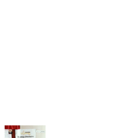
For Women
For Children
Events & Activities
Our Contacts
Contact Us
Get involved
Volunteer
Gallery