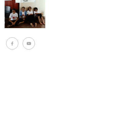
Copyright ©tejomay-ngo.org
Dragon Link