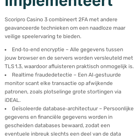
implementeert
Scoripro Casino 3 combineert 2FA met andere
geavanceerde technieken om een naadloze maar
veilige speelervaring te bieden.
End‑to‑end encryptie – Alle gegevens tussen
jouw browser en de servers worden versleuteld met
TLS 1.3, waardoor afluisteren praktisch onmogelijk is.
Realtime fraudedetectie – Een AI‑gestuurde
monitor scant elke transactie op afwijkende
patronen, zoals plotselinge grote stortingen via
iDEAL.
Geïsoleerde database‑architectuur – Persoonlijke
gegevens en financiële gegevens worden in
gescheiden databases bewaard, zodat een
eventuele inbreuk slechts een deel van de data