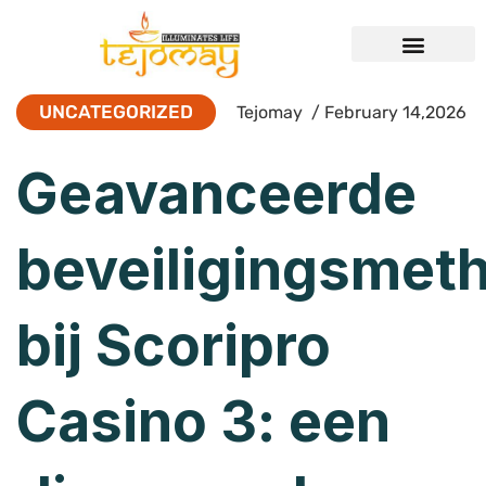
UNCATEGORIZED
Tejomay
/ February 14,2026
Geavanceerde
beveiligingsmet
bij Scoripro
Casino 3: een