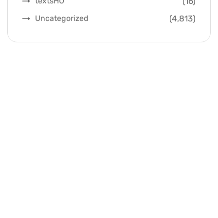
(16)
textsHU
(4,813)
Uncategorized
Quick Links
Home
History
FAQ
Our Work