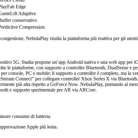
PlayFab Edge
GameLift Adaptive
Buffer conservativo
Predictive Compression
i congestione, NebulaPlay risulta la piattaforma più reattiva per gli uten
ositivi 5G. Stadia propone un’app Android nativa e una web app per iO
trambe le piattaforme, con supporto a controller Bluetooth, DualSense 
 per console, PC e mobile; il supporto a controller è completo, ma la v
eStream Connect” per collegare controller Xbox Series X via Bluetoot
ggermente più alta rispetto a GeForce Now. NebulaPlay, puntando al me
etooth e supporto sperimentale per AR via ARCore.
minore consumo di batteria.
 approvazione Apple più lenta.