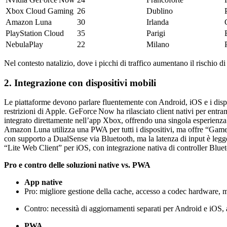
Xbox Cloud Gaming
26
Dublino
Amazon Luna
30
Irlanda
PlayStation Cloud
35
Parigi
NebulaPlay
22
Milano
Nel contesto natalizio, dove i picchi di traffico aumentano il rischio d
2. Integrazione con dispositivi mobili
Le piattaforme devono parlare fluentemente con Android, iOS e i disp
restrizioni di Apple. GeForce Now ha rilasciato client nativi per en
integrato direttamente nell’app Xbox, offrendo una singola esperienza
Amazon Luna utilizza una PWA per tutti i dispositivi, ma offre “Gam
con supporto a DualSense via Bluetooth, ma la latenza di input è le
“Lite Web Client” per iOS, con integrazione nativa di controller Blu
Pro e contro delle soluzioni native vs. PWA
App native
Pro: migliore gestione della cache, accesso a codec hardware, 
Contro: necessità di aggiornamenti separati per Android e iOS,
PWA