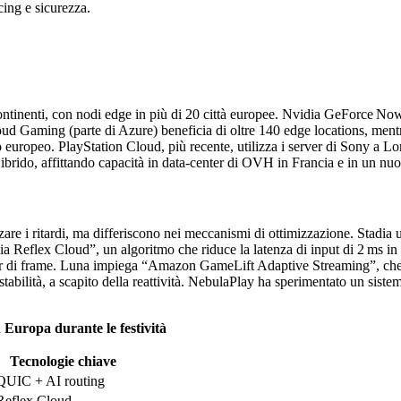
icing e sicurezza.
e continenti, con nodi edge in più di 20 città europee. Nvidia GeForce N
d Gaming (parte di Azure) beneficia di oltre 140 edge locations, men
o europeo. PlayStation Cloud, più recente, utilizza i server di Sony a Lo
brido, affittando capacità in data‑center di OVH in Francia e in un nuo
are i ritardi, ma differiscono nei meccanismi di ottimizzazione. Stadi
dia Reflex Cloud”, un algoritmo che riduce la latenza di input di 2 ms 
di frame. Luna impiega “Amazon GameLift Adaptive Streaming”, che adatt
stabilità, a scapito della reattività. NebulaPlay ha sperimentato un sis
 Europa durante le festività
Tecnologie chiave
QUIC + AI routing
Reflex Cloud