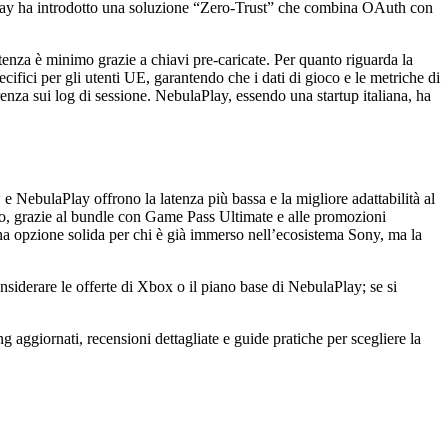
lay ha introdotto una soluzione “Zero‑Trust” che combina OAuth con
atenza è minimo grazie a chiavi pre‑caricate. Per quanto riguarda la
ci per gli utenti UE, garantendo che i dati di gioco e le metriche di
nza sui log di sessione. NebulaPlay, essendo una startup italiana, ha
 e NebulaPlay offrono la latenza più bassa e la migliore adattabilità al
o, grazie al bundle con Game Pass Ultimate e alle promozioni
 una opzione solida per chi è già immerso nell’ecosistema Sony, ma la
nsiderare le offerte di Xbox o il piano base di NebulaPlay; se si
 aggiornati, recensioni dettagliate e guide pratiche per scegliere la