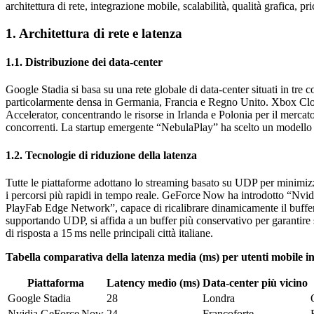
architettura di rete, integrazione mobile, scalabilità, qualità grafica, pr
1. Architettura di rete e latenza
1.1. Distribuzione dei data‑center
Google Stadia si basa su una rete globale di data‑center situati in tr
particolarmente densa in Germania, Francia e Regno Unito. Xbox Clou
Accelerator, concentrando le risorse in Irlanda e Polonia per il mercat
concorrenti. La startup emergente “NebulaPlay” ha scelto un modello i
1.2. Tecnologie di riduzione della latenza
Tutte le piattaforme adottano lo streaming basato su UDP per minimizz
i percorsi più rapidi in tempo reale. GeForce Now ha introdotto “Nvi
PlayFab Edge Network”, capace di ricalibrare dinamicamente il buffer 
supportando UDP, si affida a un buffer più conservativo per garantire 
di risposta a 15 ms nelle principali città italiane.
Tabella comparativa della latenza media (ms) per utenti mobile in
Piattaforma
Latency medio (ms)
Data‑center più vicino
Google Stadia
28
Londra
Nvidia GeForce Now
24
Francoforte