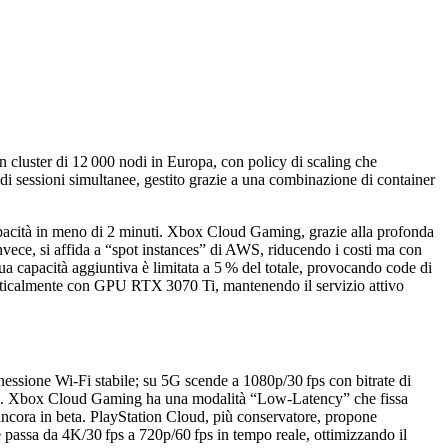
n cluster di 12 000 nodi in Europa, con policy di scaling che
 di sessioni simultanee, gestito grazie a una combinazione di container
apacità in meno di 2 minuti. Xbox Cloud Gaming, grazie alla profonda
nvece, si affida a “spot instances” di AWS, riducendo i costi ma con
a capacità aggiuntiva è limitata a 5 % del totale, provocando code di
verticalmente con GPU RTX 3070 Ti, mantenendo il servizio attivo
nnessione Wi‑Fi stabile; su 5G scende a 1080p/30 fps con bitrate di
AV1. Xbox Cloud Gaming ha una modalità “Low‑Latency” che fissa
ncora in beta. PlayStation Cloud, più conservatore, propone
passa da 4K/30 fps a 720p/60 fps in tempo reale, ottimizzando il