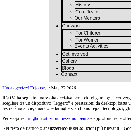
History
Core Team
Our Mentors
Our work
For Children
For Women
Events Activities
Get Involved
Gallery
Blogs
Contact
Uncategorized
Tejomay
/ May 22,2026
Il 2024 ha segnato una svolta decisiva per il cloud gaming: la conver
scegliere tra un dispositivo “leggero” e prestazioni da desktop; bast
festività natalizie, quando le famiglie scambiano regali tecnologici, g
Per scoprire i
migliori siti scommesse non aams
e approfondire le offer
Nel resto dell’articolo analizzeremo le sei soluzioni più rilevanti