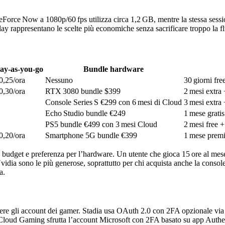
eForce Now a 1080p/60 fps utilizza circa 1,2 GB, mentre la stessa sessio
rappresentano le scelte più economiche senza sacrificare troppo la flu
ay‑as‑you‑go
Bundle hardware
0,25/ora
Nessuno
30 giorni fre
0,30/ora
RTX 3080 bundle $399
2 mesi extra
Console Series S €299 con 6 mesi di Cloud
3 mesi extra
Echo Studio bundle €249
1 mese gratis
PS5 bundle €499 con 3 mesi Cloud
2 mesi free +
0,20/ora
Smartphone 5G bundle €399
1 mese premi
co, budget e preferenza per l’hardware. Un utente che gioca 15 ore al m
a sono le più generose, soprattutto per chi acquista anche la console. 
a.
ggere gli account dei gamer. Stadia usa OAuth 2.0 con 2FA opzionale v
Cloud Gaming sfrutta l’account Microsoft con 2FA basato su app Authentic