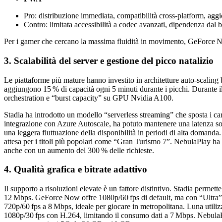
Pro: distribuzione immediata, compatibilità cross‑platform, agg
Contro: limitata accessibilità a codec avanzati, dipendenza dal b
Per i gamer che cercano la massima fluidità in movimento, GeForce N
3. Scalabilità del server e gestione del picco natalizio
Le piattaforme più mature hanno investito in architetture auto‑scaling
aggiungono 15 % di capacità ogni 5 minuti durante i picchi. Durante il
orchestration e “burst capacity” su GPU Nvidia A100.
Stadia ha introdotto un modello “serverless streaming” che sposta i 
integrazione con Azure Autoscale, ha potuto mantenere una latenza sott
una leggera fluttuazione della disponibilità in periodi di alta domand
attesa per i titoli più popolari come “Gran Turismo 7”. NebulaPlay ha
anche con un aumento del 300 % delle richieste.
4. Qualità grafica e bitrate adattivo
Il supporto a risoluzioni elevate è un fattore distintivo. Stadia perme
12 Mbps. GeForce Now offre 1080p/60 fps di default, ma con “Ultra”
720p/60 fps a 8 Mbps, ideale per giocare in metropolitana. Luna util
1080p/30 fps con H.264, limitando il consumo dati a 7 Mbps. NebulaPl