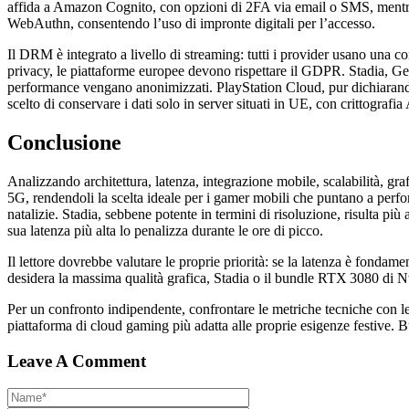
affida a Amazon Cognito, con opzioni di 2FA via email o SMS, mentr
WebAuthn, consentendo l’uso di impronte digitali per l’accesso.
Il DRM è integrato a livello di streaming: tutti i provider usano una c
privacy, le piattaforme europee devono rispettare il GDPR. Stadia, G
performance vengano anonimizzati. PlayStation Cloud, pur dichiarando 
scelto di conservare i dati solo in server situati in UE, con crittografi
Conclusione
Analizzando architettura, latenza, integrazione mobile, scalabilità, gra
5G, rendendoli la scelta ideale per i gamer mobili che puntano a per
natalizie. Stadia, sebbene potente in termini di risoluzione, risulta p
sua latenza più alta lo penalizza durante le ore di picco.
Il lettore dovrebbe valutare le proprie priorità: se la latenza è fonda
desidera la massima qualità grafica, Stadia o il bundle RTX 3080 di Nv
Per un confronto indipendente, confrontare le metriche tecniche con le 
piattaforma di cloud gaming più adatta alle proprie esigenze festive. B
Leave A Comment