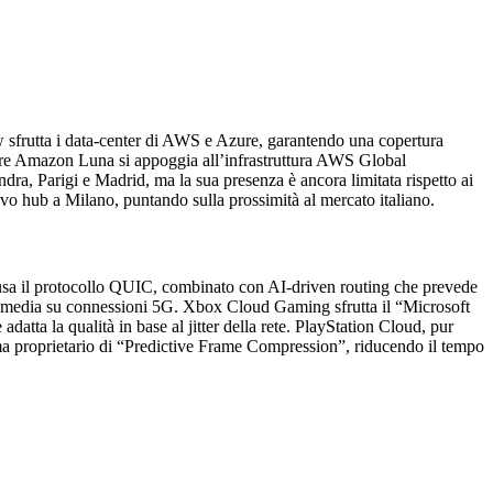
ow sfrutta i data‑center di AWS e Azure, garantendo una copertura
tre Amazon Luna si appoggia all’infrastruttura AWS Global
ndra, Parigi e Madrid, ma la sua presenza è ancora limitata rispetto ai
vo hub a Milano, puntando sulla prossimità al mercato italiano.
a usa il protocollo QUIC, combinato con AI‑driven routing che prevede
in media su connessioni 5G. Xbox Cloud Gaming sfrutta il “Microsoft
a la qualità in base al jitter della rete. PlayStation Cloud, pur
tema proprietario di “Predictive Frame Compression”, riducendo il tempo