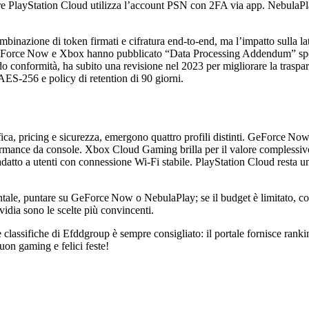
e PlayStation Cloud utilizza l’account PSN con 2FA via app. NebulaP
ombinazione di token firmati e cifratura end‑to‑end, ma l’impatto sulla l
eForce Now e Xbox hanno pubblicato “Data Processing Addendum” specifi
conformità, ha subito una revisione nel 2023 per migliorare la traspare
a AES‑256 e policy di retention di 90 giorni.
fica, pricing e sicurezza, emergono quattro profili distinti. GeForce Now
formance da console. Xbox Cloud Gaming brilla per il valore complessiv
iù adatto a utenti con connessione Wi‑Fi stabile. PlayStation Cloud resta
mentale, puntare su GeForce Now o NebulaPlay; se il budget è limitato, co
idia sono le scelte più convincenti.
classifiche di Efddgroup è sempre consigliato: il portale fornisce ranking
uon gaming e felici feste!