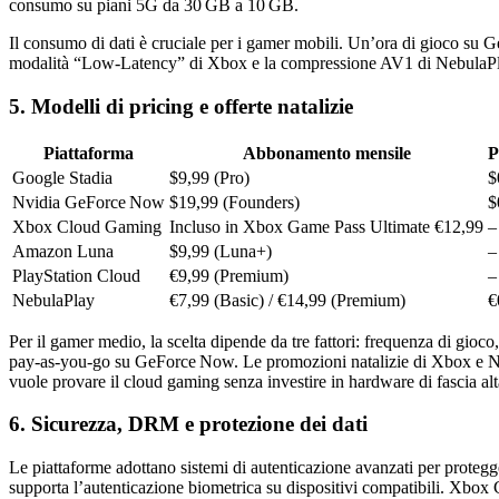
consumo su piani 5G da 30 GB a 10 GB.
Il consumo di dati è cruciale per i gamer mobili. Un’ora di gioco su G
modalità “Low‑Latency” di Xbox e la compressione AV1 di NebulaPlay 
5. Modelli di pricing e offerte natalizie
Piattaforma
Abbonamento mensile
P
Google Stadia
$9,99 (Pro)
$
Nvidia GeForce Now
$19,99 (Founders)
$
Xbox Cloud Gaming
Incluso in Xbox Game Pass Ultimate €12,99
–
Amazon Luna
$9,99 (Luna+)
–
PlayStation Cloud
€9,99 (Premium)
–
NebulaPlay
€7,99 (Basic) / €14,99 (Premium)
€
Per il gamer medio, la scelta dipende da tre fattori: frequenza di gio
pay‑as‑you‑go su GeForce Now. Le promozioni natalizie di Xbox e Nvidi
vuole provare il cloud gaming senza investire in hardware di fascia alt
6. Sicurezza, DRM e protezione dei dati
Le piattaforme adottano sistemi di autenticazione avanzati per prote
supporta l’autenticazione biometrica su dispositivi compatibili. Xbox 