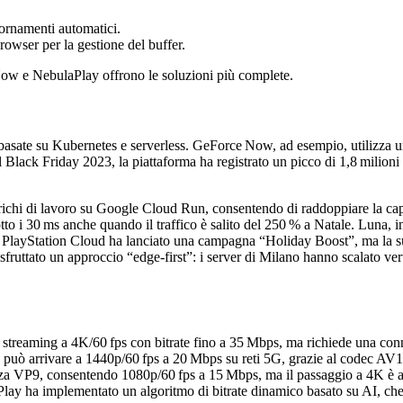
iornamenti automatici.
rowser per la gestione del buffer.
ow e NebulaPlay offrono le soluzioni più complete.
 basate su Kubernetes e serverless. GeForce Now, ad esempio, utilizza u
 Black Friday 2023, la piattaforma ha registrato un picco di 1,8 milioni
carichi di lavoro su Google Cloud Run, consentendo di raddoppiare la c
o i 30 ms anche quando il traffico è salito del 250 % a Natale. Luna, i
a. PlayStation Cloud ha lanciato una campagna “Holiday Boost”, ma la su
 sfruttato un approccio “edge‑first”: i server di Milano hanno scalato 
tte streaming a 4K/60 fps con bitrate fino a 35 Mbps, ma richiede una co
 può arrivare a 1440p/60 fps a 20 Mbps su reti 5G, grazie al codec 
izza VP9, consentendo 1080p/60 fps a 15 Mbps, ma il passaggio a 4K è a
ay ha implementato un algoritmo di bitrate dinamico basato su AI, che 