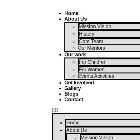
Home
About Us
Mission Vision
History
Core Team
Our Mentors
Our work
For Children
For Women
Events Activities
Get Involved
Gallery
Blogs
Contact
Home
About Us
Mission Vision