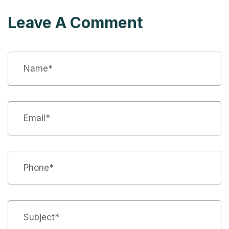
Leave A Comment