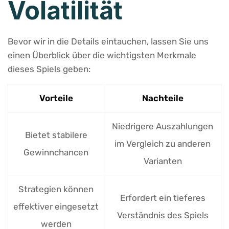
Volatilität
Bevor wir in die Details eintauchen, lassen Sie uns
einen Überblick über die wichtigsten Merkmale
dieses Spiels geben:
Vorteile
Nachteile
Niedrigere Auszahlungen
Bietet stabilere
im Vergleich zu anderen
Gewinnchancen
Varianten
Strategien können
Erfordert ein tieferes
effektiver eingesetzt
Verständnis des Spiels
werden