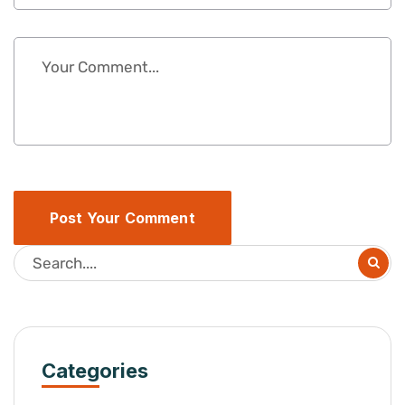
Categories