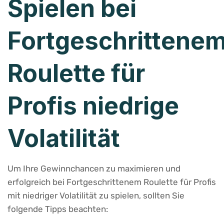
Spielen bei
Fortgeschrittene
Roulette für
Profis niedrige
Volatilität
Um Ihre Gewinnchancen zu maximieren und
erfolgreich bei Fortgeschrittenem Roulette für Profis
mit niedriger Volatilität zu spielen, sollten Sie
folgende Tipps beachten: