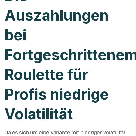
Auszahlungen
bei
Fortgeschrittene
Roulette für
Profis niedrige
Volatilität
Da es sich um eine Variante mit niedriger Volatilität