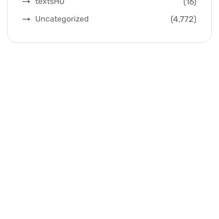
(16)
textsHU
(4,772)
Uncategorized
Quick Links
Home
History
FAQ
Our Work