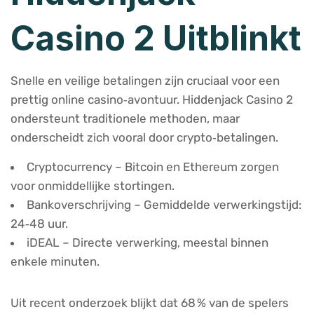
Casino 2 Uitblinkt
Snelle en veilige betalingen zijn cruciaal voor een
prettig online casino‑avontuur. Hiddenjack Casino 2
ondersteunt traditionele methoden, maar
onderscheidt zich vooral door crypto‑betalingen.
Cryptocurrency – Bitcoin en Ethereum zorgen
voor onmiddellijke stortingen.
Bankoverschrijving – Gemiddelde verwerkingstijd:
24‑48 uur.
iDEAL – Directe verwerking, meestal binnen
enkele minuten.
Uit recent onderzoek blijkt dat 68 % van de spelers