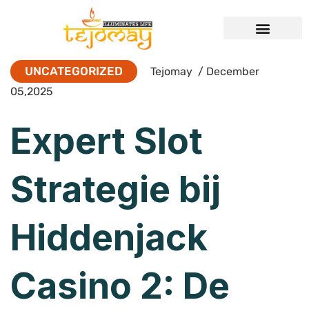
UNCATEGORIZED
Tejomay
/ December
05,2025
Expert Slot
Strategie bij
Hiddenjack
Casino 2: De