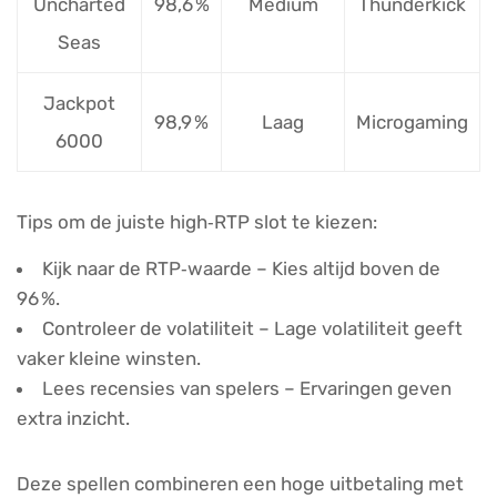
Uncharted
98,6 %
Medium
Thunderkick
Seas
Jackpot
98,9 %
Laag
Microgaming
6000
Tips om de juiste high‑RTP slot te kiezen:
Kijk naar de RTP‑waarde – Kies altijd boven de
96 %.
Controleer de volatiliteit – Lage volatiliteit geeft
vaker kleine winsten.
Lees recensies van spelers – Ervaringen geven
extra inzicht.
Deze spellen combineren een hoge uitbetaling met