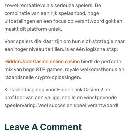
zowel recreatieve als serieuze spelers. De
combinatie van een rijk spelaanbod, hoge
uitbetalingen en een focus op verantwoord gokken
maakt dit platform uniek.
Voor spelers die klaar zijn om hun slot‑strategie naar
een hoger niveau te tillen, is er één logische stap:
HiddenJack Casino online casino
biedt de perfecte
mix van hoge RTP‑games, royale welkomstbonus en
razendsnelle crypto‑oplossingen.
Kies vandaag nog voor Hiddenjack Casino 2 en
profiteer van een veilige, snelle en winstgevende
speelervaring. Veel succes en speel verantwoord!
Leave A Comment