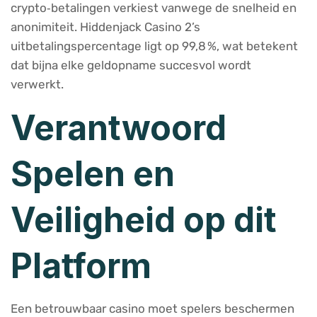
crypto‑betalingen verkiest vanwege de snelheid en
anonimiteit. Hiddenjack Casino 2’s
uitbetalingspercentage ligt op 99,8 %, wat betekent
dat bijna elke geldopname succesvol wordt
verwerkt.
Verantwoord
Spelen en
Veiligheid op dit
Platform
Een betrouwbaar casino moet spelers beschermen