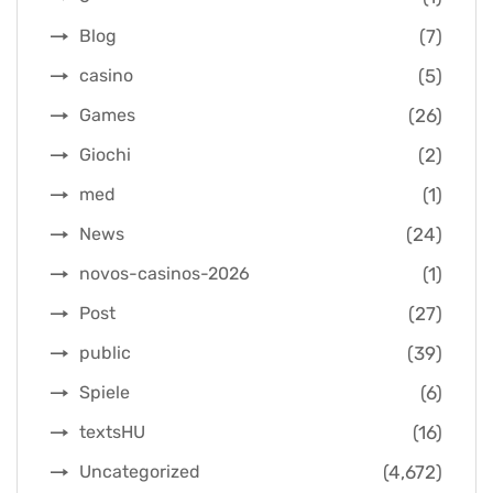
(7)
Blog
(5)
casino
(26)
Games
(2)
Giochi
(1)
med
(24)
News
(1)
novos-casinos-2026
(27)
Post
(39)
public
(6)
Spiele
(16)
textsHU
(4,672)
Uncategorized