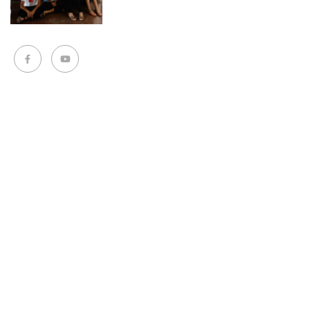
Copyright ©tejomay-ngo.org
Dragon Link