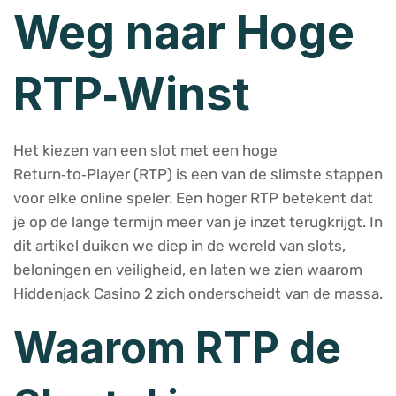
Weg naar Hoge
RTP‑Winst
Het kiezen van een slot met een hoge
Return‑to‑Player (RTP) is een van de slimste stappen
voor elke online speler. Een hoger RTP betekent dat
je op de lange termijn meer van je inzet terugkrijgt. In
dit artikel duiken we diep in de wereld van slots,
beloningen en veiligheid, en laten we zien waarom
Hiddenjack Casino 2 zich onderscheidt van de massa.
Waarom RTP de