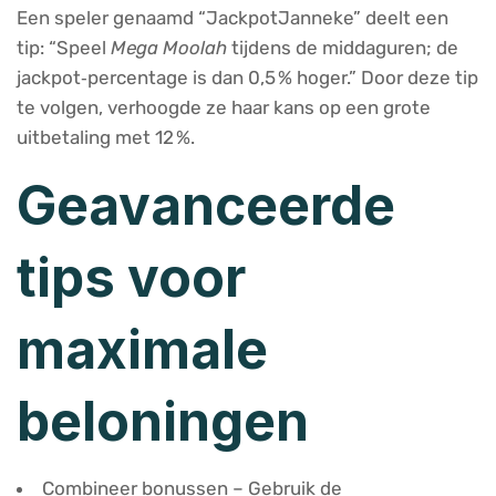
Een speler genaamd “JackpotJanneke” deelt een
tip: “Speel
Mega Moolah
tijdens de middaguren; de
jackpot‑percentage is dan 0,5 % hoger.” Door deze tip
te volgen, verhoogde ze haar kans op een grote
uitbetaling met 12 %.
Geavanceerde
tips voor
maximale
beloningen
Combineer bonussen – Gebruik de