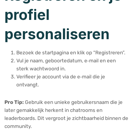
profiel
personaliseren
Bezoek de startpagina en klik op “Registreren”.
Vul je naam, geboortedatum, e‑mail en een
sterk wachtwoord in.
Verifieer je account via de e‑mail die je
ontvangt.
Pro Tip:
Gebruik een unieke gebruikersnaam die je
later gemakkelijk herkent in chatrooms en
leaderboards. Dit vergroot je zichtbaarheid binnen de
community.