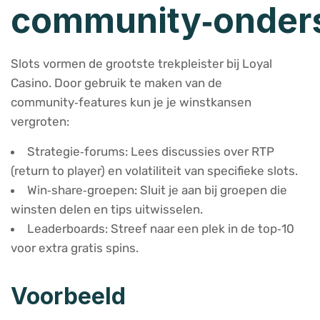
community‑onder
Slots vormen de grootste trekpleister bij Loyal
Casino. Door gebruik te maken van de
community‑features kun je je winstkansen
vergroten:
Strategie‑forums: Lees discussies over RTP
(return to player) en volatiliteit van specifieke slots.
Win‑share‑groepen: Sluit je aan bij groepen die
winsten delen en tips uitwisselen.
Leaderboards: Streef naar een plek in de top‑10
voor extra gratis spins.
Voorbeeld