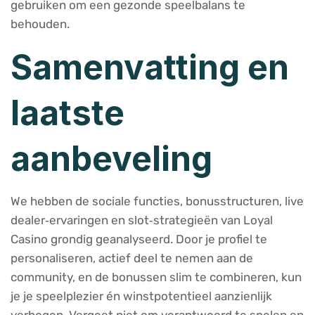
gebruiken om een gezonde speelbalans te
behouden.
Samenvatting en
laatste
aanbeveling
We hebben de sociale functies, bonusstructuren, live
dealer‑ervaringen en slot‑strategieën van Loyal
Casino grondig geanalyseerd. Door je profiel te
personaliseren, actief deel te nemen aan de
community, en de bonussen slim te combineren, kun
je je speelplezier én winstpotentieel aanzienlijk
verhogen. Vergeet niet om verantwoord te spelen en