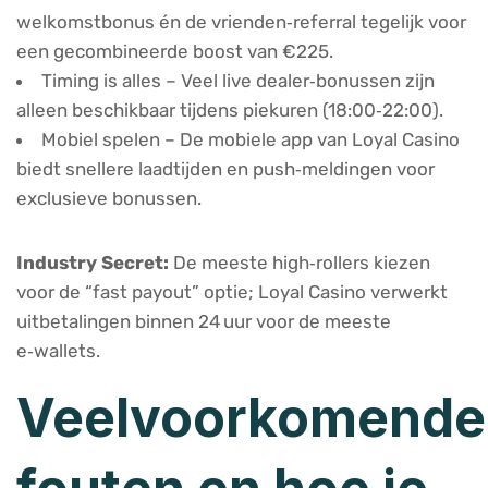
welkomstbonus én de vrienden‑referral tegelijk voor
een gecombineerde boost van €225.
Timing is alles – Veel live dealer‑bonussen zijn
alleen beschikbaar tijdens piekuren (18:00‑22:00).
Mobiel spelen – De mobiele app van Loyal Casino
biedt snellere laadtijden en push‑meldingen voor
exclusieve bonussen.
Industry Secret:
De meeste high‑rollers kiezen
voor de “fast payout” optie; Loyal Casino verwerkt
uitbetalingen binnen 24 uur voor de meeste
e‑wallets.
Veelvoorkomende