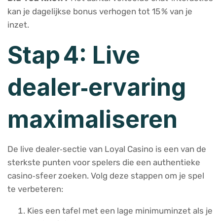
kan je dagelijkse bonus verhogen tot 15 % van je
inzet.
Stap 4: Live
dealer‑ervaring
maximaliseren
De live dealer‑sectie van Loyal Casino is een van de
sterkste punten voor spelers die een authentieke
casino‑sfeer zoeken. Volg deze stappen om je spel
te verbeteren:
Kies een tafel met een lage minimuminzet als je