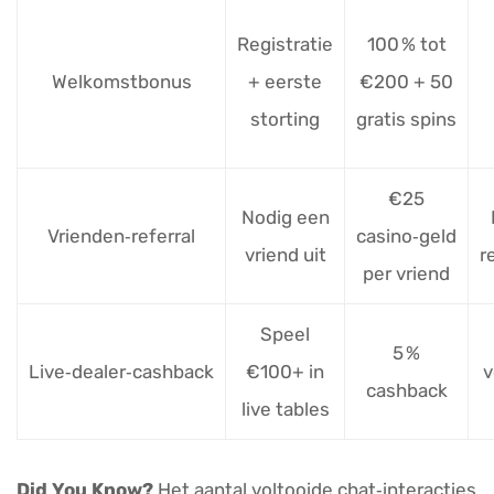
Registratie
100 % tot
Welkomstbonus
+ eerste
€200 + 50
storting
gratis spins
€25
Nodig een
Vrienden‑referral
casino‑geld
vriend uit
r
per vriend
Speel
5 %
Live‑dealer‑cashback
€100+ in
v
cashback
live tables
Did You Know?
Het aantal voltooide chat‑interacties