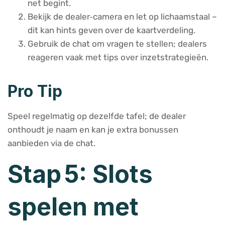
net begint.
Bekijk de dealer‑camera en let op lichaamstaal –
dit kan hints geven over de kaartverdeling.
Gebruik de chat om vragen te stellen; dealers
reageren vaak met tips over inzetstrategieën.
Pro Tip
Speel regelmatig op dezelfde tafel; de dealer
onthoudt je naam en kan je extra bonussen
aanbieden via de chat.
Stap 5: Slots
spelen met