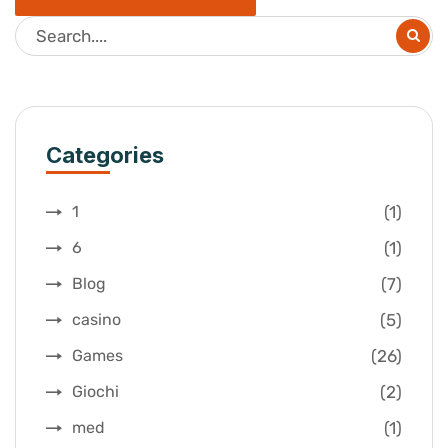
Categories
(1)
1
(1)
6
(7)
Blog
(5)
casino
(26)
Games
(2)
Giochi
(1)
med