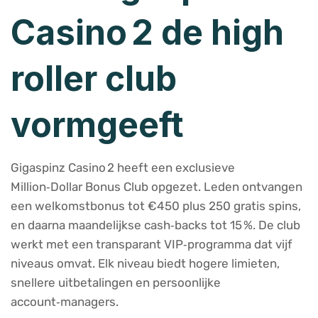
Casino 2 de high
roller club
vormgeeft
Gigaspinz Casino 2 heeft een exclusieve
Million‑Dollar Bonus Club opgezet. Leden ontvangen
een welkomstbonus tot €450 plus 250 gratis spins,
en daarna maandelijkse cash‑backs tot 15 %. De club
werkt met een transparant VIP‑programma dat vijf
niveaus omvat. Elk niveau biedt hogere limieten,
snellere uitbetalingen en persoonlijke
account‑managers.