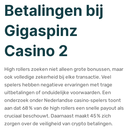
Betalingen bij
Gigaspinz
Casino 2
High rollers zoeken niet alleen grote bonussen, maar
ook volledige zekerheid bij elke transactie. Veel
spelers hebben negatieve ervaringen met trage
uitbetalingen of onduidelijke voorwaarden. Een
onderzoek onder Nederlandse casino‑spelers toont
aan dat 68 % van de high rollers een snelle payout als
cruciaal beschouwt. Daarnaast maakt 45 % zich
zorgen over de veiligheid van crypto betalingen.