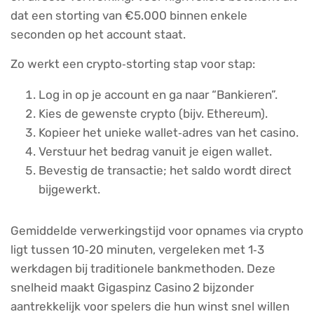
dat een storting van €5.000 binnen enkele
seconden op het account staat.
Zo werkt een crypto‑storting stap voor stap:
Log in op je account en ga naar “Bankieren”.
Kies de gewenste crypto (bijv. Ethereum).
Kopieer het unieke wallet‑adres van het casino.
Verstuur het bedrag vanuit je eigen wallet.
Bevestig de transactie; het saldo wordt direct
bijgewerkt.
Gemiddelde verwerkingstijd voor opnames via crypto
ligt tussen 10‑20 minuten, vergeleken met 1‑3
werkdagen bij traditionele bankmethoden. Deze
snelheid maakt Gigaspinz Casino 2 bijzonder
aantrekkelijk voor spelers die hun winst snel willen