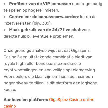
Profiteer van de VIP‑bonussen
door regelmatig
te spelen op hogere limieten.
Controleer de bonusvoorwaarden
; let op de
inzetvereisten (bijv. 30x).
Maak gebruik van de 24/7 live chat
voor
directe hulp bij eventuele problemen.
Onze grondige analyse wijst uit dat Gigaspinz
Casino 2 een uitstekende combinatie biedt van
royale high roller bonussen, razendsnelle
crypto‑betalingen en een veilige speelomgeving.
Voor spelers die klaar zijn om hun spel naar een
hoger niveau te tillen, is dit platform een logische
keuze.
Aanbevolen platform:
GigaSpinz Casino online
casino