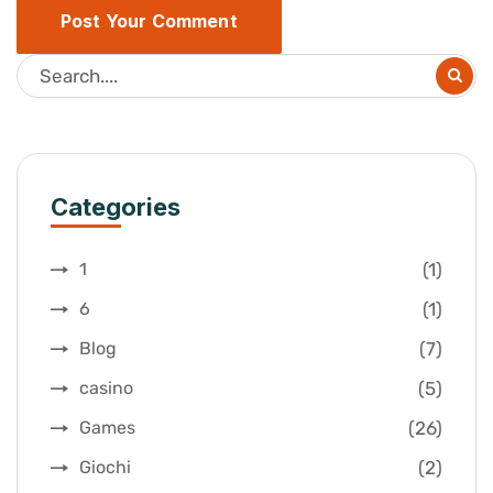
Categories
(1)
1
(1)
6
(7)
Blog
(5)
casino
(26)
Games
(2)
Giochi