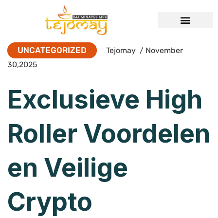
UNCATEGORIZED
Tejomay
/ November
30,2025
Exclusieve High
Roller Voordelen
en Veilige
Crypto