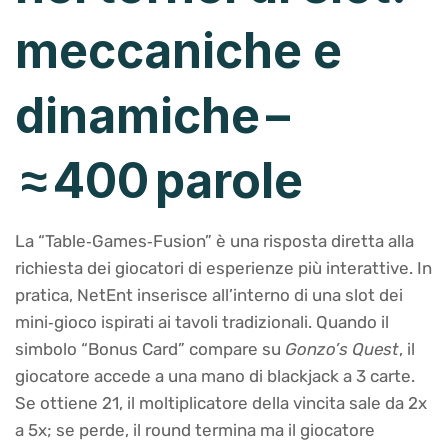
meccaniche e
dinamiche –
≈ 400 parole
La “Table‑Games‑Fusion” è una risposta diretta alla
richiesta dei giocatori di esperienze più interattive. In
pratica, NetEnt inserisce all’interno di una slot dei
mini‑gioco ispirati ai tavoli tradizionali. Quando il
simbolo “Bonus Card” compare su
Gonzo’s Quest
, il
giocatore accede a una mano di blackjack a 3 carte.
Se ottiene 21, il moltiplicatore della vincita sale da 2x
a 5x; se perde, il round termina ma il giocatore