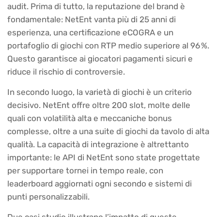
audit. Prima di tutto, la reputazione del brand è
fondamentale: NetEnt vanta più di 25 anni di
esperienza, una certificazione eCOGRA e un
portafoglio di giochi con RTP medio superiore al 96 %.
Questo garantisce ai giocatori pagamenti sicuri e
riduce il rischio di controversie.
In secondo luogo, la varietà di giochi è un criterio
decisivo. NetEnt offre oltre 200 slot, molte delle
quali con volatilità alta e meccaniche bonus
complesse, oltre a una suite di giochi da tavolo di alta
qualità. La capacità di integrazione è altrettanto
importante: le API di NetEnt sono state progettate
per supportare tornei in tempo reale, con
leaderboard aggiornati ogni secondo e sistemi di
punti personalizzabili.
Due casi studio illustrano l’impatto di queste