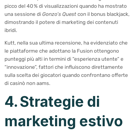
picco del 40 % di visualizzazioni quando ha mostrato
una sessione di
Gonzo’s Quest
con il bonus blackjack,
dimostrando il potere di marketing dei contenuti
ibridi.
Kutt, nella sua ultima recensione, ha evidenziato che
le piattaforme che adottano la Fusion ottengono
punteggi più alti in termini di “esperienza utente” e
“innovazione”, fattori che influiscono direttamente
sulla scelta dei giocatori quando confrontano offerte
di casinò non aams.
4. Strategie di
marketing estivo