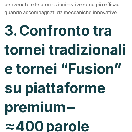
benvenuto e le promozioni estive sono più efficaci
quando accompagnati da meccaniche innovative.
3. Confronto tra
tornei tradizionali
e tornei “Fusion”
su piattaforme
premium –
≈ 400 parole