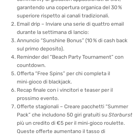
garantendo una copertura organica del 30 %
superiore rispetto ai canali tradizionali.
Email drip – Inviare una serie di quattro email
durante la settimana di lancio:
Annuncio “Sunshine Bonus” (10 % di cash back
sul primo deposito).
Reminder del “Beach Party Tournament” con
countdown.
Offerta “Free Spins” per chi completa il
mini‑gioco di blackjack.
Recap finale con i vincitori e teaser per il
prossimo evento.
Offerte stagionali – Creare pacchetti “Summer
Pack” che includono 50 giri gratuiti su
Starburst
più un credito di €5 per il mini‑gioco roulette.
Queste offerte aumentano il tasso di