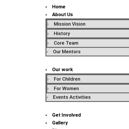
Home
About Us
Mission Vision
History
Core Team
Our Mentors
Our work
For Children
For Women
Events Activities
Get Involved
Gallery