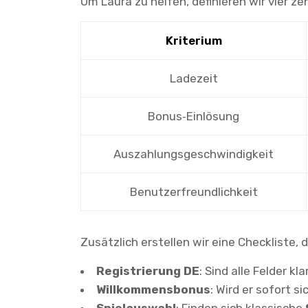
Um Laura zu helfen, definieren wir vier zen
Kriterium
Ladezeit
Bonus‑Einlösung
Auszahlungsgeschwindigkeit
Benutzerfreundlichkeit
Zusätzlich erstellen wir eine Checkliste
Registrierung DE
: Sind alle Felder kl
Willkommensbonus
: Wird er sofort s