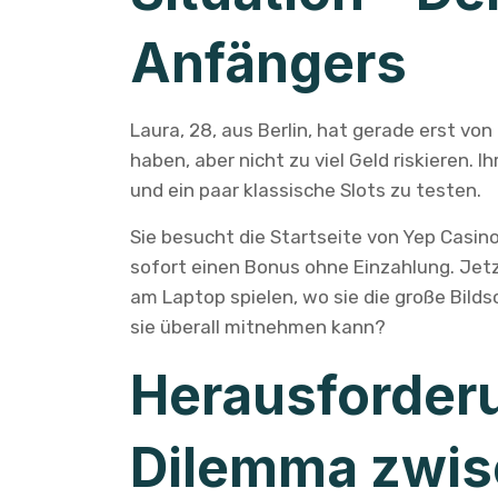
Anfängers
Laura, 28, aus Berlin, hat gerade erst vo
haben, aber nicht zu viel Geld riskieren. 
und ein paar klassische Slots zu testen.
Sie besucht die Startseite von Yep Casino,
sofort einen Bonus ohne Einzahlung. Jetzt
am Laptop spielen, wo sie die große Bild
sie überall mitnehmen kann?
Herausforder
Dilemma zwis