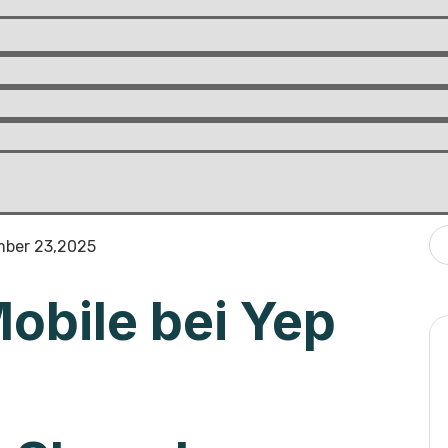
ber 23,2025
obile bei Yep