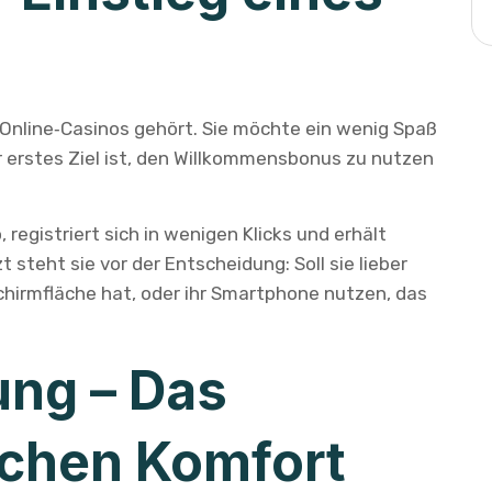
n Online‑Casinos gehört. Sie möchte ein wenig Spaß
Ihr erstes Ziel ist, den Willkommensbonus zu nutzen
 registriert sich in wenigen Klicks und erhält
 steht sie vor der Entscheidung: Soll sie lieber
schirmfläche hat, oder ihr Smartphone nutzen, das
ung – Das
chen Komfort