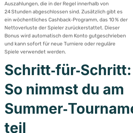
Auszahlungen, die in der Regel innerhalb von
24 Stunden abgeschlossen sind. Zusätzlich gibt es
ein wöchentliches Cashback‑Programm, das 10 % der
Nettoverluste der Spieler zurückerstattet. Dieser
Bonus wird automatisch dem Konto gutgeschrieben
und kann sofort für neue Turniere oder reguläre
Spiele verwendet werden.
Schritt‑für‑Schritt:
So nimmst du am
Summer‑Tournam
teil