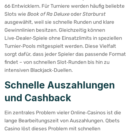
66 Entwicklern. Für Turniere werden häufig beliebte
Slots wie
Book of Ra Deluxe
oder
Starburst
ausgewählt, weil sie schnelle Runden und klare
Gewinnlinien besitzen. Gleichzeitig können
Live‑Dealer‑Spiele ohne Einsatzlimits in speziellen
Turnier‑Pools mitgespielt werden. Diese Vielfalt
sorgt dafür, dass jeder Spieler das passende Format
findet – von schnellen Slot‑Runden bis hin zu
intensiven Blackjack‑Duellen.
Schnelle Auszahlungen
und Cashback
Ein zentrales Problem vieler Online‑Casinos ist die
lange Bearbeitungszeit von Auszahlungen. Qbets
Casino löst dieses Problem mit schnellen