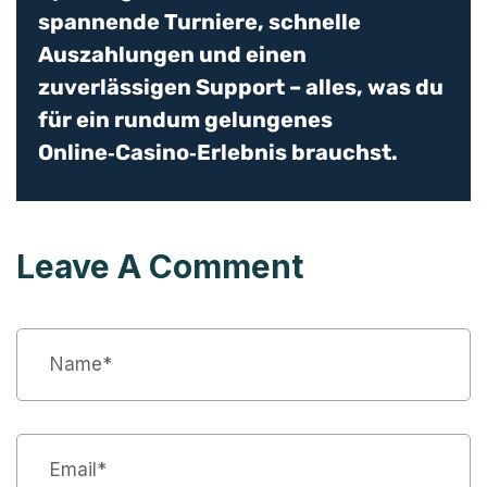
spannende Turniere, schnelle
Auszahlungen und einen
zuverlässigen Support – alles, was du
für ein rundum gelungenes
Online‑Casino‑Erlebnis brauchst.
Leave A Comment