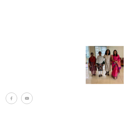
Get involved
Volunteer
Gallery
Copyright ©tejomay-ngo.org
Dragon Link