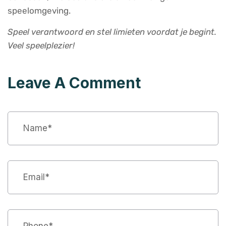
speelomgeving.
Speel verantwoord en stel limieten voordat je begint.
Veel speelplezier!
Leave A Comment