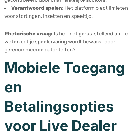
Verantwoord spelen
: Het platform biedt limieten
voor stortingen, inzetten en speeltijd.
Rhetorische vraag:
Is het niet geruststellend om te
weten dat je speelervaring wordt bewaakt door
gerenommeerde autoriteiten?
Mobiele Toegang
en
Betalingsopties
voor Live Dealer