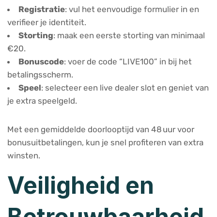
Registratie
: vul het eenvoudige formulier in en
verifieer je identiteit.
Storting
: maak een eerste storting van minimaal
€20.
Bonuscode
: voer de code “LIVE100” in bij het
betalingsscherm.
Speel
: selecteer een live dealer slot en geniet van
je extra speelgeld.
Met een gemiddelde doorlooptijd van 48 uur voor
bonusuitbetalingen, kun je snel profiteren van extra
winsten.
Veiligheid en
Betrouwbaarheid