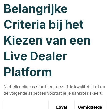
Belangrijke
Criteria bij het
Kiezen van een
Live Dealer
Platform
Niet elk online casino biedt dezelfde kwaliteit. Let op
de volgende aspecten voordat je je bankrol riskeert:
Loyal
Gemiddelde