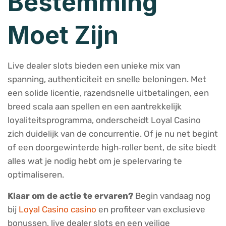
Bestemming
Moet Zijn
Live dealer slots bieden een unieke mix van
spanning, authenticiteit en snelle beloningen. Met
een solide licentie, razendsnelle uitbetalingen, een
breed scala aan spellen en een aantrekkelijk
loyaliteitsprogramma, onderscheidt Loyal Casino
zich duidelijk van de concurrentie. Of je nu net begint
of een doorgewinterde high‑roller bent, de site biedt
alles wat je nodig hebt om je spelervaring te
optimaliseren.
Klaar om de actie te ervaren?
Begin vandaag nog
bij
Loyal Casino casino
en profiteer van exclusieve
bonussen, live dealer slots en een veilige