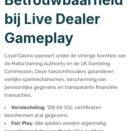
bij Live Dealer
Gameplay
Loyal Casino opereert onder de strenge licenties van
de Malta Gaming Authority en de UK Gambling
Commission. Deze toezichthouders garanderen
eerlijke spelmechanismen, bescherming van
persoonlijke gegevens en transparante financiële
transacties.
Versleuteling
: 128‑bit SSL‑certificaten
beschermen al je gegevens.
Fair Play
: Alle spellen worden regelmatig
gecontroleerd door onafhankelijke auditors.