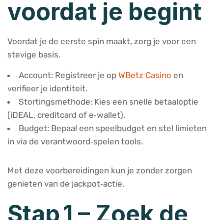
voordat je begint
Voordat je de eerste spin maakt, zorg je voor een
stevige basis.
Account: Registreer je op
WBetz Casino
en
verifieer je identiteit.
Stortingsmethode: Kies een snelle betaaloptie
(iDEAL, creditcard of e‑wallet).
Budget: Bepaal een speelbudget en stel limieten
in via de verantwoord‑spelen tools.
Met deze voorbereidingen kun je zonder zorgen
genieten van de jackpot‑actie.
Stap 1 – Zoek de