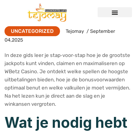
UNCATEGORIZED
Tejomay
/ September
04,2025
In deze gids leer je stap‑voor‑stap hoe je de grootste
jackpots kunt vinden, claimen en maximaliseren op
WBetz Casino. Je ontdekt welke spellen de hoogste
uitbetalingen bieden, hoe je de bonusvoorwaarden
optimaal benut en welke valkuilen je moet vermijden.
Na het lezen kun je direct aan de slag en je
winkansen vergroten.
Wat je nodig hebt