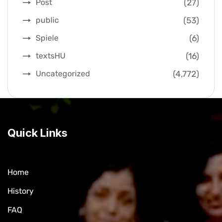
(27)
Post
(53)
public
(6)
Spiele
(16)
textsHU
(4,772)
Uncategorized
Quick Links
Home
History
FAQ