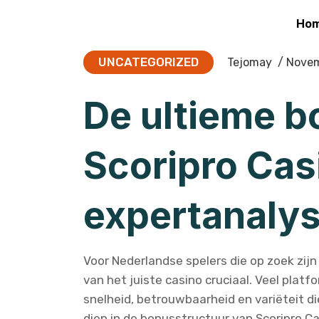
Ho
UNCATEGORIZED
Tejomay
/ Novem
De ultieme b
Scoripro Cas
expertanaly
Voor Nederlandse spelers die op zoek zijn 
van het juiste casino cruciaal. Veel plat
snelheid, betrouwbaarheid en variëteit die
diep in de bonusstructuur van Scoripro 