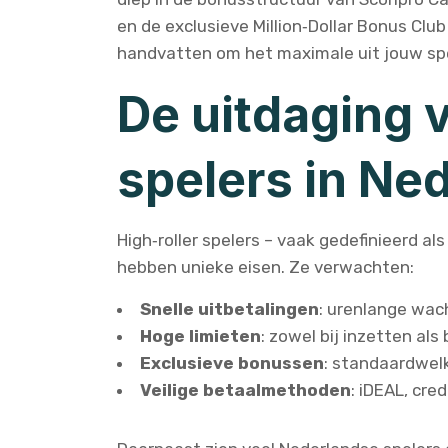
en de exclusieve Million‑Dollar Bonus Club
handvatten om het maximale uit jouw spe
De uitdaging v
spelers in Ne
High‑roller spelers – vaak gedefinieerd al
hebben unieke eisen. Ze verwachten:
Snelle uitbetalingen
: urenlange wach
Hoge limieten
: zowel bij inzetten als
Exclusieve bonussen
: standaardwel
Veilige betaalmethoden
: iDEAL, cr