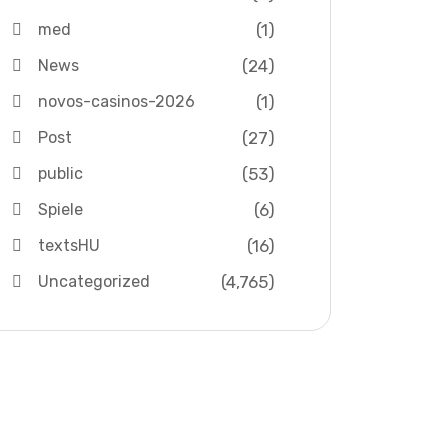
(1)
med
(24)
News
(1)
novos-casinos-2026
(27)
Post
(53)
public
(6)
Spiele
(16)
textsHU
(4,765)
Uncategorized