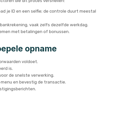
ctoren die dit proces versnellen:
ad je ID en een selfie; de controle duurt meestal
 bankrekening, vaak zelfs dezelfde werkdag.
blemen met betalingen of bonussen.
soepele opname
oorwaarden voldoet.
erd is.
voor de snelste verwerking.
”‑menu en bevestig de transactie.
stigingsberichten.