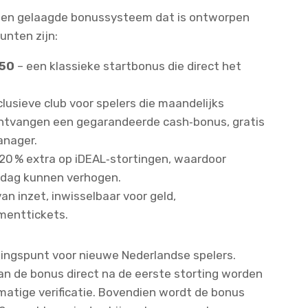
r een gelaagde bonussysteem dat is ontworpen
unten zijn:
250
– een klassieke startbonus die direct het
lusieve club voor spelers die maandelijks
ntvangen een gegarandeerde cash‑bonus, gratis
anager.
 20 % extra op iDEAL‑stortingen, waardoor
e dag kunnen verhogen.
an inzet, inwisselbaar voor geld,
menttickets.
kingspunt voor nieuwe Nederlandse spelers.
an de bonus direct na de eerste storting worden
matige verificatie. Bovendien wordt de bonus