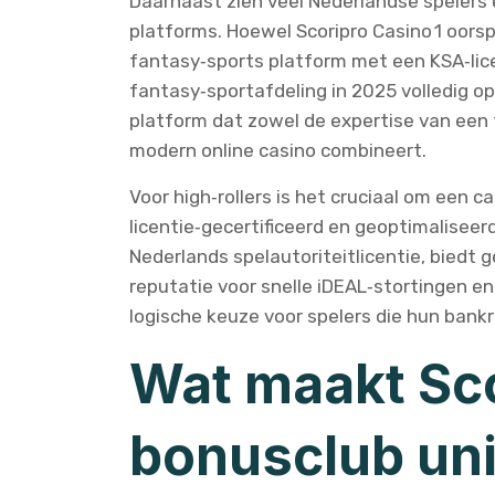
Daarnaast zien veel Nederlandse spelers 
platforms. Hoewel Scoripro Casino 1 oorsp
fantasy‑sports platform met een KSA‑licen
fantasy‑sportafdeling in 2025 volledig o
platform dat zowel de expertise van een 
modern online casino combineert.
Voor high‑rollers is het cruciaal om een 
licentie‑gecertificeerd en geoptimaliseerd
Nederlands spelautoriteitlicentie, biedt
reputatie voor snelle iDEAL‑stortingen 
logische keuze voor spelers die hun bankro
Wat maakt Sco
bonusclub un